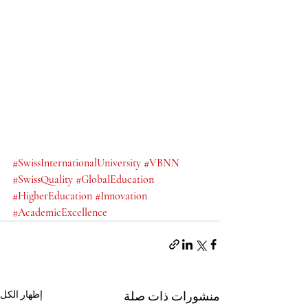
#SwissInternationalUniversity
#VBNN
#SwissQuality
#GlobalEducation
#HigherEducation
#Innovation
#AcademicExcellence
منشورات ذات صلة
إظهار الكل