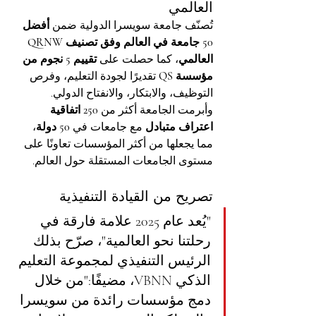
العالمي
تُصنّف جامعة سويسرا الدولية ضمن 
أفضل 
50 جامعة في العالم وفق تصنيف QRNW 
العالمي
، كما حصلت على 
تقييم 5 نجوم من 
مؤسسة QS
 تقديرًا لجودة التعليم، وفرص 
التوظيف، والابتكار، والانفتاح الدولي.
وأبرمت الجامعة أكثر من 
250 اتفاقية 
اعتراف متبادل
 مع جامعات في 
50 دولة
، 
مما يجعلها من أكثر المؤسسات تعاونًا على 
مستوى الجامعات المستقلة حول العالم.
تصريح من القيادة التنفيذية
"يُعد عام 2025 علامة فارقة في 
رحلتنا نحو العالمية"، صرّح بذلك 
الرئيس التنفيذي لمجموعة التعليم 
الذكي VBNN، مضيفًا:"من خلال 
دمج مؤسسات رائدة من سويسرا 