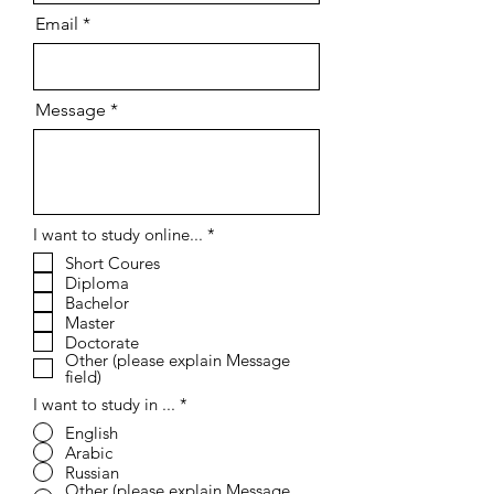
Email
Message
إ
I want to study online...
*
ل
Short Coures
ز
Diploma
ا
م
Bachelor
ي
Master
Doctorate
Other (please explain Message
field)
I want to study in ...
*
English
Arabic
Russian
Other (please explain Message