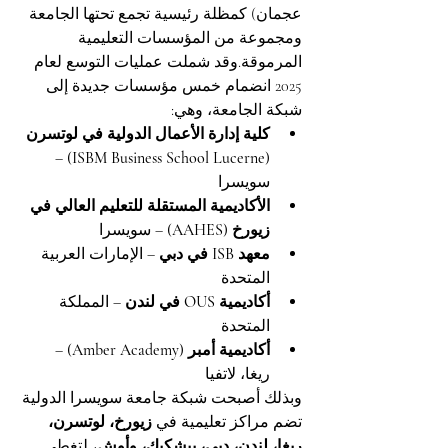
عجمان) كمظلة رئيسية تجمع تحتها الجامعة 
ومجموعة من المؤسسات التعليمية 
المرموقة.وقد شملت عمليات التوسع لعام 
2025 انضمام خمس مؤسسات جديدة إلى 
شبكة الجامعة، وهي:
كلية إدارة الأعمال الدولية في لوتسرن 
 – 
(ISBM Business School Lucerne)
سويسرا
الأكاديمية المستقلة للتعليم العالي في 
زيورخ (AAHES)
 – سويسرا
معهد ISB في دبي
 – الإمارات العربية 
المتحدة
أكاديمية OUS في لندن
 – المملكة 
المتحدة
أكاديمية أمبر (Amber Academy)
 – 
ريغا، لاتفيا
وبذلك أصبحت شبكة جامعة سويسرا الدولية 
تضم مراكز تعليمية في 
زيورخ، لوتسرن، 
ريغا، لندن، دبي، بيشكيك، وأوش
، لتغطي 