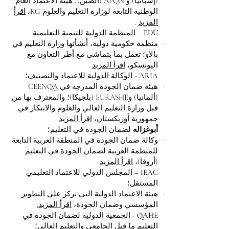
(إسبانيا) و APQN (الصين)؛ هيئة الاعتماد العام
الوطنية التابعة لوزارة التعليم والعلوم KG،
اقرأ
المزيد
.
EDU
–
المنظمة الدولية للتنمية التعليمية
منظمة حكومية دولية، أنشأتها وزارة التعليم في
بالاو؛ تعمل بما يتماشى مع أطر التعاون مع
اليونسكو،
اقرأ المزيد
.
ARIA
- الوكالة الدولية للاعتماد والتصنيف؛
هيئة ضمان الجودة المدرجة في CEENQA
(ألمانيا) وEURASHE (بلجيكا)؛ والمعترف بها من
قبل وزارة التعليم العالي والعلوم والابتكار في
جمهورية أوزبكستان،
اقرأ المزيد
.
أبوغزاله
لضمان الجودة في التعليم؛
وكالة ضمان الجودة في المنطقة العربية التابعة
للمنظمة العربية لضمان الجودة في التعليم
(أروقا)،
اقرأ المزيد
.
IEAC
– المجلس الدولي للاعتماد التعليمي
المستقل؛
هيئة الاعتماد الدولية التي تركز على التطوير
المؤسسي وضمان الجودة،
اقرأ المزيد.
QAHE
- الجمعية الدولية لضمان الجودة في
التعليم ما قبل الجامعي والتعليم العالي؛