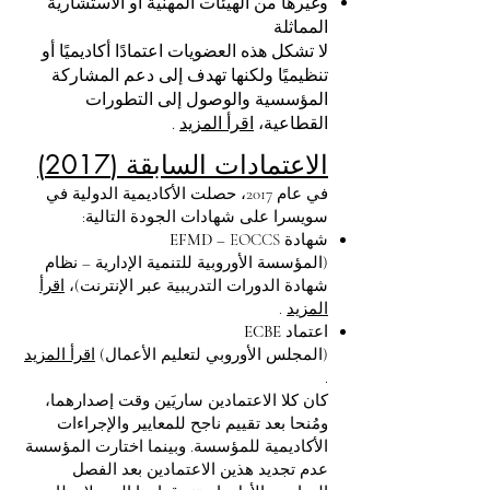
وغيرها من الهيئات المهنية أو الاستشارية
المماثلة
لا تشكل هذه العضويات اعتمادًا أكاديميًا أو
تنظيميًا ولكنها تهدف إلى دعم المشاركة
المؤسسية والوصول إلى التطورات
القطاعية،
اقرأ المزيد
.
الاعتمادات السابقة (2017)
في عام 2017، حصلت الأكاديمية الدولية في
سويسرا على شهادات الجودة التالية:
شهادة
– EOCCS
EFMD
(المؤسسة الأوروبية للتنمية الإدارية – نظام
شهادة الدورات التدريبية عبر الإنترنت)،
اقرأ
المزيد
.
اعتماد
ECBE
(المجلس الأوروبي لتعليم الأعمال)
اقرأ المزيد
.
كان كلا الاعتمادين ساريَين وقت إصدارهما،
ومُنحا بعد تقييم ناجح للمعايير والإجراءات
الأكاديمية للمؤسسة. وبينما اختارت المؤسسة
عدم تجديد هذين الاعتمادين بعد الفصل