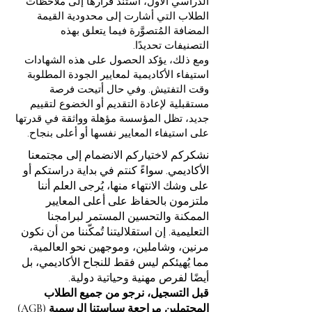
الدراسي الأول، استند قرارها إلى ملاحظات
الطلاب التي أشارت إلى محدودية القيمة
المضافة المُتصوَّرة فيما يتعلق بهذه
التصنيفات تحديدًا.
ومع ذلك، يؤكد الحصول على هذه الشهادات
استيفاء الأكاديمية لمعايير الجودة المطلوبة
وقت التفتيش. وفي حال أتيحت فرصة
مستقبلية لإعادة التقديم أو الخضوع لتقييم
جديد، تظل المؤسسة مؤهلة وواثقة في قدرتها
على استيفاء المعايير نفسها أو أعلى بنجاح.
نشكركم لاختياركم الانضمام إلى مجتمعنا
الأكاديمي. سواءً كنتم في بداية دراستكم أو
على وشك الانتهاء منها، يُرجى العلم أننا
ملتزمون بالحفاظ على أعلى المعايير
الممكنة والتحسين المستمر لبرامجنا
التعليمية. إن استقلاليتنا تُمكّننا من أن نكون
مرنين، وشاملين، وموجهين نحو العالمية،
مما يُهيئكم ليس فقط للنجاح الأكاديمي، بل
أيضًا لفرص مهنية وحياتية دولية.
قبل التسجيل، نرجو من جميع الطلاب
المحتملين مراجعة سياستنا الرسمية (AGB)