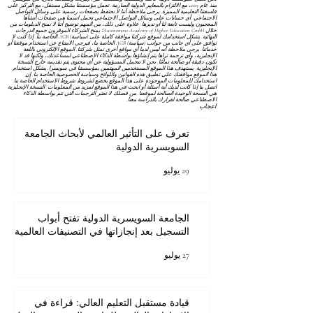
منذ عام 2013، مع الالتزام بالمعايير الدولية الصارمة. تعمل مؤسستنا بشكل مستقل، مع التركيز على
فلسفتنا التعليمية المميزة. يرجى ملاحظة أننا لا نحتفظ بصفحات رسمية على وسائل التواصل
الاجتماعي. أي حسابات على وسائل التواصل الاجتماعي تحمل اسمنا هي صفحات أنشأها
المعجبون وليست تابعة لنا أو نديرها. علاوة على ذلك، من المهم توضيح أننا لا نمنح الدبلومات من
خلال Autonomous Academy of Higher Education GmbH؛ يمنح الشركاء الموقرون جميع الدرجات
النهائية. يشكل استخدامك لموقع شركتنا موافقة كاملة على
(سياسة) AGB
الخاصة بنا. إذا كنت لا
توافق على أي جانب من جوانب
(سياسة) AGB
الخاصة بنا، فيرجى الامتناع عن استخدام موقعنا أو
خدماتنا. يرجى ملاحظة أنه ليس لدينا أي مواقع أخرى تمثل شركتنا. الموقع الإلكتروني باللغة
الإنجليزية، وأي ترجمة تراها يتم إنشاؤها بواسطة الذكاء الاصطناعي لمساعدتك، ولكنها قد لا
تكون دقيقة أو صالحة تمامًا. نحن لا نتحمل المسؤولية عن أي محتوى يتم تقديمه خارج النسخة
الإنجليزية. يستهدف هذا الموقع المستخدمين المهتمين بمؤسستنا في سويسرا. يشكل استخدام
هذا الموقع موافقتك على تطبيق هذه القوانين واللوائح
وسياسة الخصوصية
الخاصة بنا. إن
استخدامك للمعلومات الموجودة على هذا الموقع يخضع لشروط
شروط الاستخدام
الخاصة بنا.
اتصل بنا إذا كانت لديك أية أسئلة أو ابحث في هذا الموقع لمزيد من المعلومات. النسخة الإنجليزية
هي النسخة الوحيدة الصالحة لموقعنا. من فضلك لا تعتبر الترجمات التي تتم بواسطة الذكاء
الاصطناعي صالحة لقرارك بالدراسة معنا.
اعجاب
تعرف على التأثير العالمي لأبحاث الجامعة
السويسرية الدولية
29 يوليو
الجامعة السويسرية الدولية تفتح أبواب
التسجيل بعد إنجازاتها في التصنيفات العالمية
27 يوليو
قيادة مستقبل التعليم العالي: قراءة في