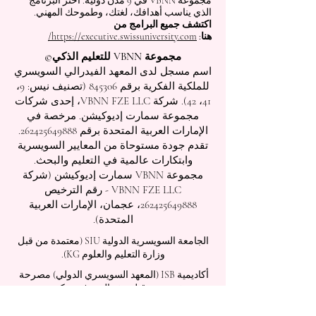
مجموعة VBNN في 9 مدن دولية. اختر البرنامج
الذي يناسب أهدافك، لغتك، وطموحك المهني.
اكتشف جميع البرامج من
هنا:
https://executive.swissuniversity.com/
مجموعة VBNN للتعليم الذكي©
اسم مسجل لدى المعهد الفيدرالي السويسري
للملكية الفكرية برقم 845306 (تصنيف نيس: 9،
41، 42). شركة VBNN FZE LLC، إحدى شركات
مجموعة سمارت إديوكيشن. مرخصة في
الإمارات العربية المتحدة برقم
262425649888
.
تقدم جودة مستوحاة من المعايير السويسرية
وابتكارات عالمية في التعليم والبحث.
مجموعة VBNN سمارت إديوكيشن (شركة
VBNN FZE LLC - رقم الترخيص
262425649888
، عجمان، الإمارات العربية
المتحدة).
الجامعة السويسرية الدولية
SIU
(
معتمدة من قبل
وزارة التعليم والعلوم KG).
أكاديمية ISB (المعهد السويسري الدولي) مصرحة
ومرخصة من قبل هيئة المعرفة، حكومة دبي
تعمل الكلية الدولية للإدارة (ISBM) بموجب
الترخيص من قبل مجلس التعليم في الكانتون