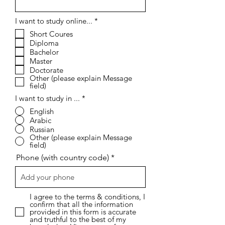
إ
I want to study online...
*
ل
Short Coures
ز
Diploma
ا
م
Bachelor
ي
Master
Doctorate
Other (please explain Message
field)
I want to study in ...
*
English
Arabic
Russian
Other (please explain Message
field)
Phone (with country code)
I agree to the terms & conditions, I
confirm that all the information
provided in this form is accurate
and truthful to the best of my