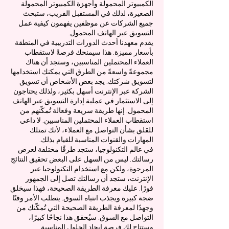
الكمبيوتر المحمولة وأجهزة الكمبيوتر المحمولة
الصغيرة، لذلك في المستقبل القريب، ستبحث
جميع الشركات عن موظفين يفهمون كيفية عمل
التسويق عبر الهاتف المحمول.
يقدم معهدنا أحدث الدورات التدريبية في المنطقة
بأسعار مميزة. هذا سيمنحك فرصةً لاستقطاب
العملاء المحتملين المناسبين، وستجد أن هناك
مجموعةً واسعةً من الطرق التي يمكنك استخدامها
لتسويق شركتك. يجد بعض الأشخاص أن تسويق
الشركة عبر الإنترنت أسهل بكثير، ولذلك يحتاجون
إلى الاستثمار في عملية إدارة التسويق عبر الهاتف
المحمول. إنها طريقة سريعة وفعالة تُمكّنهم من
استقطاب العملاء المحتملين المناسبين. لا داعي
للقلق بشأن التواصل مع العملاء، لأنك تمتلك
المهارات والقنوات المناسبة للقيام بذلك.
في عالم التكنولوجيا، ستجد طرقًا مختلفة لعرض
رسالتك. ليس من السهل على البعض تحقيق النتائج
المرجوة، ولكن مع استخدام التكنولوجيا عبر
الإنترنت، ستجد أن رسالتك تصل إلى الجمهور
فورًا. عليك معرفة الطريقة الصحيحة، فهذا سيخلق
ضجة كبيرة ويجذب انتباه السوق. يتطلب الأمر وقتًا
وجهدًا لمعرفة الطريقة الصحيحة التي تُمكّنك من
التواصل مع السوق. سيُحقق هذا نجاحًا كبيرًا،
وستتاح لك فرصة إيجاد الحلول المناسبة.