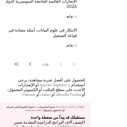
الإنجازات العالمية للجامعة السويسرية الدولية
2026
25 يوليو
الابتكار في علوم البيانات: أمثلة مضادة في
قواعد التسجيل
25 يوليو
1
/
46
للحصول على أفضل تجربة مشاهدة، يرجى
استخدام Internet Explorer 11 أو الإصدارات
الأحدث على سطح المكتب أو الكمبيوتر المحمول،
أو Mozilla Firefox، أو Safari، أو Chrome.
جميع المحتويات © حقوق الطبع والنشر لشركة Autonomous Academy of Higher
Education GmbH. كل الحقوق محفوظة.
مستقبلك قد يبدأ من ضغطة واحدة.
اكتشف آلاف البرامج الدراسية المقدمة ضمن