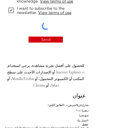
knowledge.
View terms of use
I want to subscribe to the
newsletter.
View terms of use
Send
للحصول على أفضل تجربة مشاهدة، يرجى استخدام
Internet Explorer 11 أو الإصدارات الأحدث على سطح
المكتب أو الكمبيوتر المحمول، أو Mozilla Firefox، أو
Safari، أو Chrome.
عنوان
شارع فريلاجيرش 39 (الطابق الثاني)
8047 زيورخ
سويسرا
(اتصل بنا)
تنصل:
نحن نعمل كمؤسسة دولية خاصة ومستقلة ومستقلة عبر الإنترنت ومسجلة تجاريًا في سويسرا