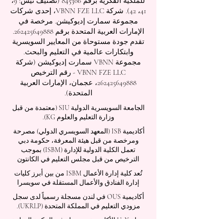
للملكية الفكرية برقم 845306 (تصنيف نيس: 9،
41، 42). شركة VBNN FZE LLC، إحدى شركات
مجموعة سمارت إديوكيشن. مرخصة في
الإمارات العربية المتحدة برقم
262425649888
.
تقدم جودة مستوحاة من المعايير السويسرية
وابتكارات عالمية في التعليم والبحث.
مجموعة VBNN سمارت إديوكيشن (شركة
VBNN FZE LLC - رقم الترخيص
262425649888
، عجمان، الإمارات العربية
المتحدة).
الجامعة السويسرية الدولية
SIU
(
معتمدة من قبل
وزارة التعليم والعلوم KG).
أكاديمية ISB (المعهد السويسري الدولي) مصرحة
ومرخصة من قبل هيئة المعرفة، حكومة دبي
تعمل الكلية الدولية للإدارة (ISBM) بموجب
الترخيص من قبل مجلس التعليم في الكانتون
تُعد كلية إدارة الأعمال ISBM من بين أبرز كليات
إدارة الفنادق والأعمال المستقلة في سويسرا
أكاديمية OUS في لندن مسجلة رسمياً لدى سجل
مزودي التعليم في المملكة المتحدة (UKRLP).