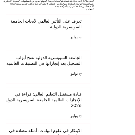
اتصل بنا إذا كانت لديك أية أسئلة أو ابحث في هذا الموقع لمزيد من المعلومات. النسخة الإنجليزية
هي النسخة الوحيدة الصالحة لموقعنا. من فضلك لا تعتبر الترجمات التي تتم بواسطة الذكاء
الاصطناعي صالحة لقرارك بالدراسة معنا.
اعجاب
تعرف على التأثير العالمي لأبحاث الجامعة
السويسرية الدولية
29 يوليو
الجامعة السويسرية الدولية تفتح أبواب
التسجيل بعد إنجازاتها في التصنيفات العالمية
27 يوليو
قيادة مستقبل التعليم العالي: قراءة في
الإنجازات العالمية للجامعة السويسرية الدولية
2026
25 يوليو
الابتكار في علوم البيانات: أمثلة مضادة في