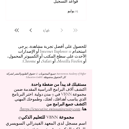
قواعد التسجيل
25 يوليو
1
/
46
للحصول على أفضل تجربة مشاهدة، يرجى
استخدام Internet Explorer 11 أو الإصدارات
الأحدث على سطح المكتب أو الكمبيوتر المحمول،
أو Mozilla Firefox، أو Safari، أو Chrome.
جميع المحتويات © حقوق الطبع والنشر لشركة Autonomous Academy of Higher
Education GmbH. كل الحقوق محفوظة.
مستقبلك قد يبدأ من ضغطة واحدة.
اكتشف آلاف البرامج الدراسية المقدمة ضمن
مجموعة VBNN في 9 مدن دولية. اختر البرنامج
الذي يناسب أهدافك، لغتك، وطموحك المهني.
اكتشف جميع البرامج من
هنا:
https://executive.swissuniversity.com/
مجموعة VBNN للتعليم الذكي©
اسم مسجل لدى المعهد الفيدرالي السويسري