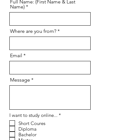
Full Name: (First Name & Last
Name)
Where are you from?
Email
Message
إ
I want to study online...
*
ل
Short Coures
ز
Diploma
ا
م
Bachelor
ي