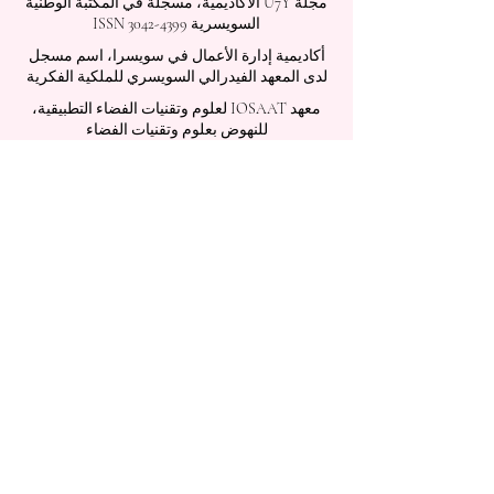
مجلة U7Y الأكاديمية، مسجلة في المكتبة الوطنية
السويسرية ISSN 3042-4399
أكاديمية إدارة الأعمال في سويسرا، اسم مسجل
لدى المعهد الفيدرالي السويسري للملكية الفكرية
معهد IOSAAT لعلوم وتقنيات الفضاء التطبيقية،
للنهوض بعلوم وتقنيات الفضاء
مكتبة الطلاب الدولية STULIB هي مكتبة أكاديمية
على الإنترنت لدعم الطلاب
مركز YJD العالمي للدبلوماسية®، معهد دراسات
الدبلوماسية والعلوم السياسية في سويسرا
أكاديمية AAHES المستقلة للتعليم العالي والمهني
في زيورخ، سويسرا، تأسست عام 2013
معهد SII السويسري الدولي، قسم التعليم المهني
– دبي، منذ عام 2023، رقم الترخيص 1196747
مدرسة SDBS السويسرية للأعمال عن بعد®
مسجلة في المعهد الفيدرالي للملكية الفكرية
مدرسة SOHS السويسرية للضيافة عبر الإنترنت®
مسجلة في المعهد الفيدرالي للملكية الفكرية
أكاديمية OUS الملكية (الأكاديمية الدولية في