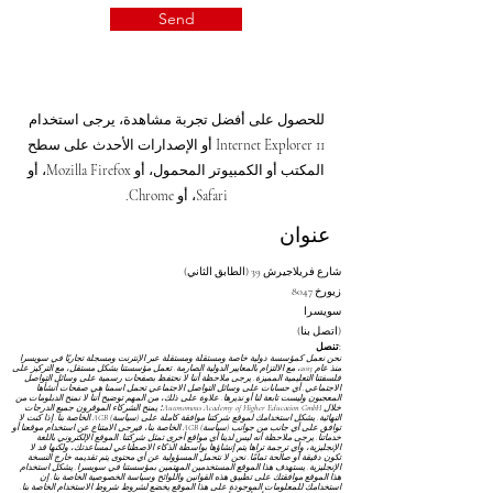
Send
للحصول على أفضل تجربة مشاهدة، يرجى استخدام
Internet Explorer 11 أو الإصدارات الأحدث على سطح
المكتب أو الكمبيوتر المحمول، أو Mozilla Firefox، أو
Safari، أو Chrome.
عنوان
شارع فريلاجيرش 39 (الطابق الثاني)
8047 زيورخ
سويسرا
(اتصل بنا)
تنصل:
نحن نعمل كمؤسسة دولية خاصة ومستقلة ومستقلة عبر الإنترنت ومسجلة تجاريًا في سويسرا
منذ عام 2013، مع الالتزام بالمعايير الدولية الصارمة. تعمل مؤسستنا بشكل مستقل، مع التركيز على
فلسفتنا التعليمية المميزة. يرجى ملاحظة أننا لا نحتفظ بصفحات رسمية على وسائل التواصل
الاجتماعي. أي حسابات على وسائل التواصل الاجتماعي تحمل اسمنا هي صفحات أنشأها
المعجبون وليست تابعة لنا أو نديرها. علاوة على ذلك، من المهم توضيح أننا لا نمنح الدبلومات من
خلال Autonomous Academy of Higher Education GmbH؛ يمنح الشركاء الموقرون جميع الدرجات
النهائية. يشكل استخدامك لموقع شركتنا موافقة كاملة على
(سياسة) AGB
الخاصة بنا. إذا كنت لا
توافق على أي جانب من جوانب
(سياسة) AGB
الخاصة بنا، فيرجى الامتناع عن استخدام موقعنا أو
خدماتنا. يرجى ملاحظة أنه ليس لدينا أي مواقع أخرى تمثل شركتنا. الموقع الإلكتروني باللغة
الإنجليزية، وأي ترجمة تراها يتم إنشاؤها بواسطة الذكاء الاصطناعي لمساعدتك، ولكنها قد لا
تكون دقيقة أو صالحة تمامًا. نحن لا نتحمل المسؤولية عن أي محتوى يتم تقديمه خارج النسخة
الإنجليزية. يستهدف هذا الموقع المستخدمين المهتمين بمؤسستنا في سويسرا. يشكل استخدام
هذا الموقع موافقتك على تطبيق هذه القوانين واللوائح
وسياسة الخصوصية
الخاصة بنا. إن
استخدامك للمعلومات الموجودة على هذا الموقع يخضع لشروط
شروط الاستخدام
الخاصة بنا.