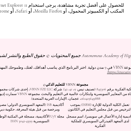
المكتب أو الكمبيوتر المحمول، أو Mozilla Firefox، أو Safari، أو Chrome.
وحك المهني.
https://executiv
مجموعة VBNN للتعليم الذكي©
اسم مسجل لدى المعهد الفيدرالي السويسري للملكية الف
262425649888، عجمان، الإمارات العربية المتحدة).
تعمل الكلية الدولية للإدارة (ISBM) بموجب
أكاديمية ISB (المعهد السويسري الدولي) م
لترخيص من قبل مجلس التعليم في الكانتون
ومرخصة من قبل هيئة المعرفة، حكومة دبي
اديمية إدارة الأعمال في سويسرا، اسم مسجل
مجلة U7Y الأكاديمية، مسجلة في المكتبة الوط
لدى المعهد الفيدرالي السويسري للملكية
السويسرية ISSN 3042-4399
الفكرية