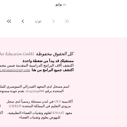
25 يوليو
1
/
46
جميع المحتويات © حقوق الطبع والنشر لشركة Autonomous Academy of Higher Education GmbH. كل الحقوق محفوظة.
مستقبلك قد يبدأ من ضغطة واحدة.
اكتشف آلاف البرامج الدراسية المقدمة ضمن مجموعة VBNN في 9 مدن دولية. اختر البرنامج الذي يناسب أهدافك، لغتك، وطم
اكتشف جميع البرامج من هنا:
e.swissuniversity.com/
أكاديمية OUS في لندن مسجلة رسمياً لدى سجل
مزودي التعليم في المملكة المتحدة (UKRLP).
ا
معهد IOSAAT لعلوم وتقنيات الفضاء التطبيقية،
أك
للنهوض بعلوم وتقنيات الفضاء