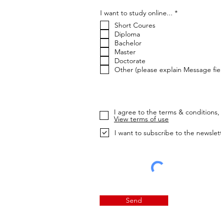
إ
I want to study online...
*
ل
Short Coures
ز
ا
Diploma
م
Bachelor
ي
Master
Doctorate
Other (please explain Message fie
I agree to the terms & conditions, 
View terms of use
I want to subscribe to the newslet
Send