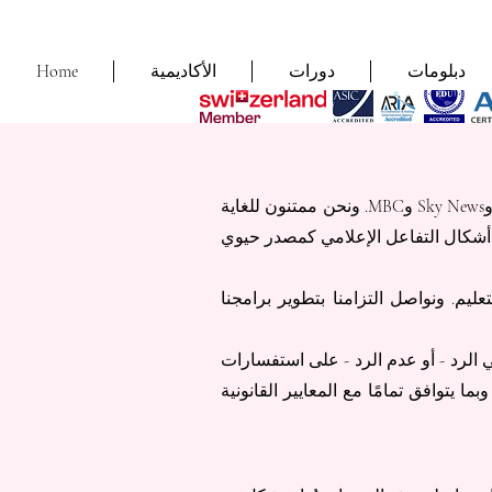
دبلومات
دورات
الأكاديمية
Home
منذ تأسيسنا عام ٢٠١٣، حظيت مؤسستنا باهتمام أكثر من ٥٠ مؤسسة إعلامية مرموقة، بما في ذلك CNBC وSky News وMBC. ونحن ممتنون للغاية
جميع أشكال التفاعل الإعلامي كمصدر حيوي
لتعليم. ونواصل التزامنا بتطوير برامجنا
 الرد - أو عدم الرد - على استفسارات
ما يتوافق تمامًا مع المعايير القانونية