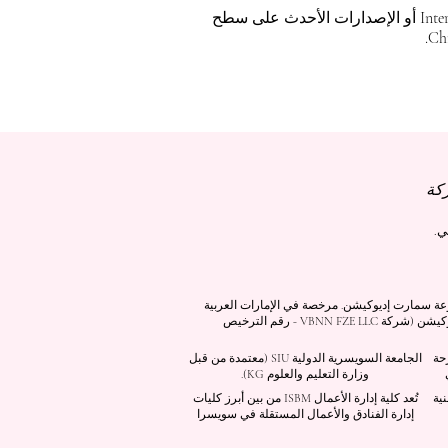
للحصول على أفضل تجربة مشاهدة، يرجى استخدام Internet Explorer 11 أو الإصدارات الأحدث على سطح
كرية برقم 845306 (تصنيف نيس: 9، 41، 42). شركة VBNN FZE LLC، إحدى شركات مجموعة سمارت إديوكيشن. مرخصة في الإمارات العربية
المتحدة برقم 262425649888. تقدم جودة مستوحاة من المعايير السويسرية وابتكارات عالمية في التعليم والبحث. مجموعة VBNN سمارت إديوكيشن (شركة VBNN FZE LLC - رقم الترخيص
صرحة
الجامعة السويسرية الدولية
SIU
(
معتمدة من قبل
وزارة التعليم والعلوم KG).
نية
تُعد كلية إدارة الأعمال ISBM من بين أبرز كليات
إدارة الفنادق والأعمال المستقلة في سويسرا