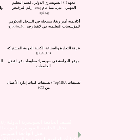
معهد SII السويسري الدولي، قسم التعليم
المهني – دبي، منذ عام 2023، رقم الترخيص
وا
1196747
أكاديمية أمبر ريغا، مسجلة في السجل الحكومي
للمؤسسات التعليمية في لاتفيا رقم 3380802601
غرفة التجارة والصناعة الكينية العربية المشتركة
(JKACCI)
موقع "الدراسة في سويسرا" معلومات عن افضل
ال
الجامعات
تصنيفات TopMBA (تصنيفات كليات إدارة الأعمال
من QS)
تُصنف الجامعة السويسرية الدولية (SIU) ضمن أفضل 401-600 جامعة على مستوى العالم بحسب
تحتل الجامعة السويسرية الدولية المرتبة 22 
تحتل الجامعة السويسرية 