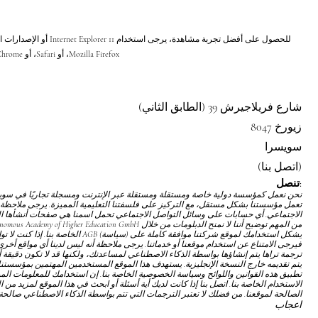
للحصول على أفضل تجربة مشاهد
Mozilla Firefox، أو Safari، أو Chrome.
شارع فريلاجيرش 39 (الطابق الثاني)
8047 زيورخ
سويسرا
(اتصل بنا)
تنصل:
تعمل مؤسستنا بشكل مستقل، مع التركيز على فلسفتنا التعليمية المميزة. يرجى ملاحظة 
الاجتماعي. أي حسابات على وسائل التواصل الاجتماعي تحمل اسمنا هي صفحات أنشأها المع
يشكل استخدامك لموقع شركتنا موافقة كاملة على
(سياسة) AGB
الخاصة بنا. إذا كنت لا 
فيرجى الامتناع عن استخدام موقعنا أو خدماتنا. يرجى ملاحظة أنه ليس لدينا أي مواقع أخرى ت
ترجمة تراها يتم إنشاؤها بواسطة الذكاء الاصطناعي لمساعدتك، ولكنها قد لا تكون دقيقة أ
يتم تقديمه خارج النسخة الإنجليزية. يستهدف هذا الموقع المستخدمين المهتمين بمؤسست
تطبيق هذه القوانين واللوائح
وسياسة الخصوصية
الخاصة بنا. إن استخدامك للمعلومات ال
الاستخدام
الخاصة بنا. اتصل بنا إذا كانت لديك أية أسئلة أو ابحث في هذا الموقع لمزيد من 
الصالحة لموقعنا. من فضلك لا تعتبر الترجمات التي تتم بواسطة الذكاء الاصطناعي صالحة 
اعجاب