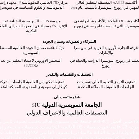
أكاديمية AAHES المستقلة للتعليم العالي
مركز YJD العالمي للدبلوماسية®، معهد درا
لمهني في زيورخ، سويسرا، تأسست عام 2013
الدبلوماسية والعلوم السياسية في سويسرا
أكاديمية OUS الملكية (الأكاديمية الدولية في
مدرسة SOHS السويسرية للضيافة عبر
سويسرا)، التي تأسست عام 2013 في زيورخ
الإنترنت® مسجلة في المعهد الفيدرالي للملك
الفكرية
الشركاء والعضويات وضمان الجودة
غرفة التجارة الأوروبية العربية في سويسرا
GQA علامة ضمان الجودة العالمية المستقل
والإمارات
السويسرية
تعليم في زيورخ، سويسرا: الدراسة والحياة في
المجلس الأوروبي لاعتماد التعليم عن بعد
زيورخ
(EUCDL)
التصنيفات والتقييمات والتقدير
تصنيف التايمز للتعليم العالي (تصنيفات
تصنيفات كيو إس العالمية للجامعات، شركة
الجامعات العالمية) - المملكة المتحدة
كواكاريلي سيموندز المحدودة، المملكة المتح
عضو منتسب إلى
الجامعة السويسرية الدولية SIU
التصنيفات العالمية والاعتراف الدولي
تصنيف تايمز للتع
عالمياً
في تصنيفات QS العالمية للجامعات: تصنيفات ماجستير إدارة الأعمال التنفيذية 2026 - مشترك.
الدولية المرتبة الثالثة عالمياً
في التصنيف العالمي QRNW للجامعات عبر الوطنية (GRTU) 2027.
كما أن الجامعة السويسرية الدولية SIU معترف بها