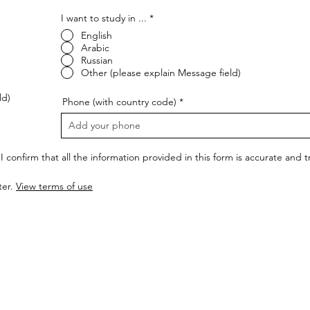
I want to study in ...
*
English
Arabic
Russian
Other (please explain Message field)
ld)
Phone (with country code)
I confirm that all the information provided in this form is accurate and
ter.
View terms of use