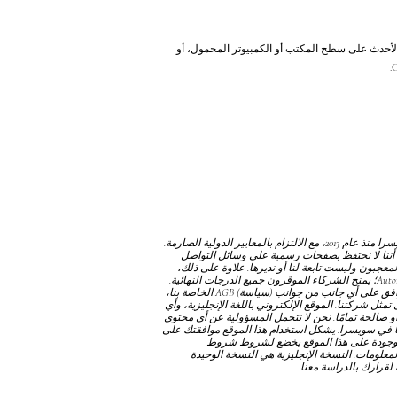
ة، يرجى استخدام Internet Explorer 11 أو الإصدارات الأحدث على سطح المكتب أو الكمبيوتر المحمول، أو
نحن نعمل كمؤسسة دولية خاصة ومستقلة ومستقلة عبر الإنترنت ومسجلة تجاريًا في سويسرا منذ عام 2013، مع الالتزام بالمعايير الدولية الصارمة.
أننا لا نحتفظ بصفحات رسمية على وسائل التواصل
جبون وليست تابعة لنا أو نديرها. علاوة على ذلك،
من المهم توضيح أننا لا نمنح الدبلومات من خلال Autonomous Academy of Higher Education GmbH؛ يمنح الشركاء الموقرون جميع الدرجات النهائية.
توافق على أي جانب من جوانب
(سياسة) AGB
الخاصة بنا،
مثل شركتنا. الموقع الإلكتروني باللغة الإنجليزية، وأي
و صالحة تمامًا. نحن لا نتحمل المسؤولية عن أي محتوى
نا في سويسرا. يشكل استخدام هذا الموقع موافقتك على
موجودة على هذا الموقع يخضع لشروط
شروط
المعلومات. النسخة الإنجليزية هي النسخة الوحيدة
لقرارك بالدراسة معنا.