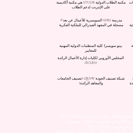
سات
مكتبة الطلاب الدولية STULIB هي مكتبة أكاديمية
على الإنترنت لدعم الطلاب
مدرسة SDBS السويسرية للأعمال عن بعد®
ية
مسجلة في المعهد الفيدرالي للملكية الفكرية
ة
بينو سويسرا: كلية المنظمات الدولية المهنية
للمعايير
المجلس الأوروبي لكليات إدارة الأعمال الرائدة
(ECLBS)
شبكة تصنيف الجودة QRNW (تصنيف الجامعات
دة
والمعاهد الرائدة)
ليم العالي لتأثير الاستدامة لعام 2026
 كجامعة مصنفة من فئة 5 نجوم من قبل QS وحصلت على العديد من الجوائز، بما في ذلك جائزة رضا العملاء