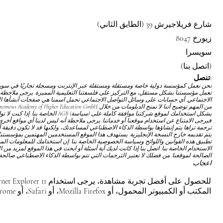
شارع فريلاجيرش 39 (الطابق الثاني)
8047 زيورخ
سويسرا
(اتصل بنا)
تنصل:
تعمل مؤسستنا بشكل مستقل، مع التركيز على فلسفتنا التعليمية المميزة. يرجى ملاحظة 
الاجتماعي. أي حسابات على وسائل التواصل الاجتماعي تحمل اسمنا هي صفحات أنشأها المع
يشكل استخدامك لموقع شركتنا موافقة كاملة على
(سياسة) AGB
الخاصة بنا. إذا كنت لا 
فيرجى الامتناع عن استخدام موقعنا أو خدماتنا. يرجى ملاحظة أنه ليس لدينا أي مواقع أخرى ت
ترجمة تراها يتم إنشاؤها بواسطة الذكاء الاصطناعي لمساعدتك، ولكنها قد لا تكون دقيقة أ
يتم تقديمه خارج النسخة الإنجليزية. يستهدف هذا الموقع المستخدمين المهتمين بمؤسست
تطبيق هذه القوانين واللوائح
وسياسة الخصوصية
الخاصة بنا. إن استخدامك للمعلومات ال
الاستخدام
الخاصة بنا. اتصل بنا إذا كانت لديك أية أسئلة أو ابحث في هذا الموقع لمزيد من 
الصالحة لموقعنا. من فضلك لا تعتبر الترجمات التي تتم بواسطة الذكاء الاصطناعي صالحة 
اعجاب
المكتب أو الكمبيوتر المحمول، أو Mozilla Firefox، أو Safari، أو Chrome.