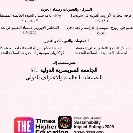
الشركاء والعضويات وضمان الجودة
غرفة التجارة الأوروبية العربية في سويسرا
GQA علامة ضمان الجودة العالمية المستقل
والإمارات
السويسرية
تعليم في زيورخ، سويسرا: الدراسة والحياة في
المجلس الأوروبي لاعتماد التعليم عن بعد
زيورخ
(EUCDL)
التصنيفات والتقييمات والتقدير
تصنيف التايمز للتعليم العالي (تصنيفات
تصنيفات كيو إس العالمية للجامعات، شركة
الجامعات العالمية) - المملكة المتحدة
كواكاريلي سيموندز المحدودة، المملكة المتح
عضو منتسب إلى
الجامعة السويسرية الدولية SIU
التصنيفات العالمية والاعتراف الدولي
تصنيف تايمز للتع
عالمياً
في تصنيفات QS العالمية للجامعات: تصنيفات ماجستير إدارة الأعمال التنفيذية 2026 - مشترك.
الدولية المرتبة الثالثة عالمياً
في التصنيف العالمي QRNW للجامعات عبر الوطنية (GRTU) 2027.
كما أن الجامعة السويسرية الدولية SIU معترف بها
من MENAA، وجائزة أفضل جامعة حديثة، وجائزة رضا الطلاب.