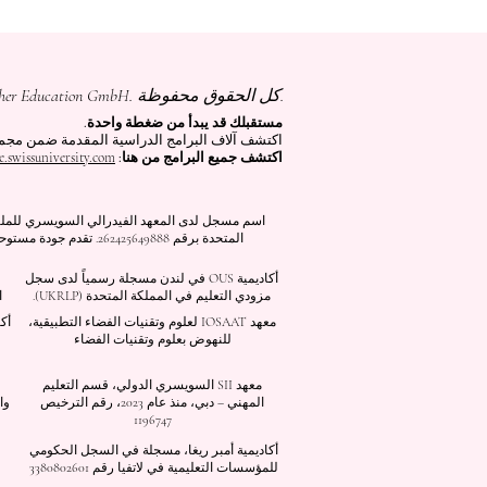
جميع المحتويات © حقوق الطبع والنشر لشركة Autonomous Academy of Higher Education GmbH. كل الحقوق محفوظة.
مستقبلك قد يبدأ من ضغطة واحدة.
اكتشف آلاف البرامج الدراسية المقدمة ضمن مجموعة VBNN في 9 مدن دولية. اختر البرنامج الذي يناسب أهدافك، لغتك، وطم
اكتشف جميع البرامج من هنا:
e.swissuniversity.com/
أكاديمية OUS في لندن مسجلة رسمياً لدى سجل
مزودي التعليم في المملكة المتحدة (UKRLP).
ا
معهد IOSAAT لعلوم وتقنيات الفضاء التطبيقية،
أك
للنهوض بعلوم وتقنيات الفضاء
معهد SII السويسري الدولي، قسم التعليم
المهني – دبي، منذ عام 2023، رقم الترخيص
وا
1196747
أكاديمية أمبر ريغا، مسجلة في السجل الحكومي
للمؤسسات التعليمية في لاتفيا رقم 3380802601