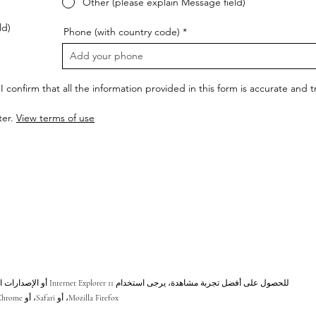
Other (please explain Message field)
ld)
Phone (with country code)
I confirm that all the information provided in this form is accurate and
ter.
View terms of use
للحصول على أفضل تجربة مشاهد
Mozilla Firefox، أو Safari، أو Chrome.