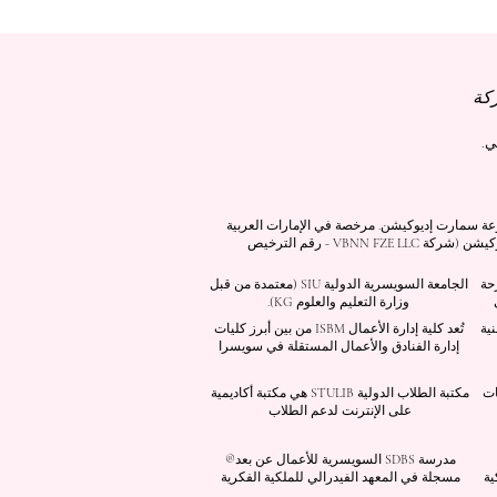
كرية برقم 845306 (تصنيف نيس: 9، 41، 42). شركة VBNN FZE LLC، إحدى شركات مجموعة سمارت إديوكيشن. مرخصة في الإمارات العربية
المتحدة برقم 262425649888. تقدم جودة مستوحاة من المعايير السويسرية وابتكارات عالمية في التعليم والبحث. مجموعة VBNN سمارت إديوكيشن (شركة VBNN FZE LLC - رقم الترخيص
صرحة
الجامعة السويسرية الدولية
SIU
(
معتمدة من قبل
وزارة التعليم والعلوم KG).
نية
تُعد كلية إدارة الأعمال ISBM من بين أبرز كليات
إدارة الفنادق والأعمال المستقلة في سويسرا
سات
مكتبة الطلاب الدولية STULIB هي مكتبة أكاديمية
على الإنترنت لدعم الطلاب
مدرسة SDBS السويسرية للأعمال عن بعد®
ية
مسجلة في المعهد الفيدرالي للملكية الفكرية