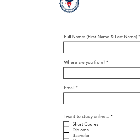
Full Name: (First Name & Last Name)
Where are you from?
Email
إ
I want to study online...
*
ل
Short Coures
ز
ا
Diploma
م
Bachelor
ي