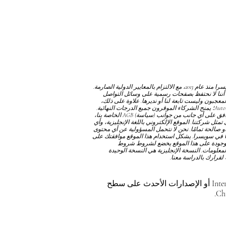
نحن نعمل كمؤسسة دولية خاصة ومستقلة ومستقلة عبر الإنترنت ومسجلة تجاريًا في سويسرا منذ عام 2013، مع الالتزام بالمعايير الدولية الصارمة.
أننا لا نحتفظ بصفحات رسمية على وسائل التواصل
جبون وليست تابعة لنا أو نديرها. علاوة على ذلك،
من المهم توضيح أننا لا نمنح الدبلومات من خلال Autonomous Academy of Higher Education GmbH؛ يمنح الشركاء الموقرون جميع الدرجات النهائية.
توافق على أي جانب من جوانب
(سياسة) AGB
الخاصة بنا،
مثل شركتنا. الموقع الإلكتروني باللغة الإنجليزية، وأي
و صالحة تمامًا. نحن لا نتحمل المسؤولية عن أي محتوى
نا في سويسرا. يشكل استخدام هذا الموقع موافقتك على
موجودة على هذا الموقع يخضع لشروط
شروط
المعلومات. النسخة الإنجليزية هي النسخة الوحيدة
لقرارك بالدراسة معنا.
للحصول على أفضل تجربة مشاهدة، يرجى استخدام Internet Explorer 11 أو الإصدارات الأحدث على سطح