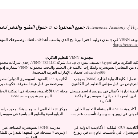
وحك المهني.
https://executiv
مجموعة VBNN للتعليم الذكي©
اسم مسجل لدى المعهد الفيدرالي السويسري للملكية الف
262425649888، عجمان، الإمارات العربية المتحدة).
تعمل الكلية الدولية للإدارة (ISBM) بموجب
أكاديمية ISB (المعهد السويسري الدولي) م
لترخيص من قبل مجلس التعليم في الكانتون
ومرخصة من قبل هيئة المعرفة، حكومة دبي
اديمية إدارة الأعمال في سويسرا، اسم مسجل
مجلة U7Y الأكاديمية، مسجلة في المكتبة الوط
لدى المعهد الفيدرالي السويسري للملكية
السويسرية ISSN 3042-4399
الفكرية
أكاديمية AAHES المستقلة للتعليم العالي
مركز YJD العالمي للدبلوماسية®، معهد درا
لمهني في زيورخ، سويسرا، تأسست عام 2013
الدبلوماسية والعلوم السياسية في سويسرا
أكاديمية OUS الملكية (الأكاديمية الدولية في
مدرسة SOHS السويسرية للضيافة عبر
سويسرا)، التي تأسست عام 2013 في زيورخ
الإنترنت® مسجلة في المعهد الفيدرالي للملك
الفكرية