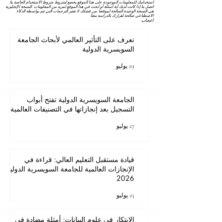
استخدامك للمعلومات الموجودة على هذا الموقع يخضع لشروط
شروط الاستخدام
الخاصة بنا.
اتصل بنا إذا كانت لديك أية أسئلة أو ابحث في هذا الموقع لمزيد من المعلومات. النسخة الإنجليزية
هي النسخة الوحيدة الصالحة لموقعنا. من فضلك لا تعتبر الترجمات التي تتم بواسطة الذكاء
الاصطناعي صالحة لقرارك بالدراسة معنا.
اعجاب
تعرف على التأثير العالمي لأبحاث الجامعة
السويسرية الدولية
29 يوليو
الجامعة السويسرية الدولية تفتح أبواب
التسجيل بعد إنجازاتها في التصنيفات العالمية
27 يوليو
قيادة مستقبل التعليم العالي: قراءة في
الإنجازات العالمية للجامعة السويسرية الدولية
2026
25 يوليو
الابتكار في علوم البيانات: أمثلة مضادة في