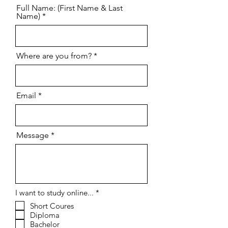
Full Name: (First Name & Last
Name)
Where are you from?
Email
Message
إ
I want to study online...
*
ل
Short Coures
ز
Diploma
ا
م
Bachelor