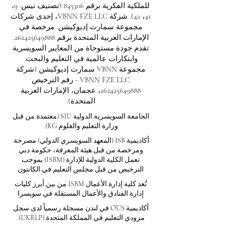
للملكية الفكرية برقم 845306 (تصنيف نيس: 9،
41، 42). شركة VBNN FZE LLC، إحدى شركات
مجموعة سمارت إديوكيشن. مرخصة في
الإمارات العربية المتحدة برقم
262425649888
.
تقدم جودة مستوحاة من المعايير السويسرية
وابتكارات عالمية في التعليم والبحث.
مجموعة VBNN سمارت إديوكيشن (شركة
VBNN FZE LLC - رقم الترخيص
262425649888
، عجمان، الإمارات العربية
المتحدة).
الجامعة السويسرية الدولية
SIU
(
معتمدة من قبل
وزارة التعليم والعلوم KG).
أكاديمية ISB (المعهد السويسري الدولي) مصرحة
ومرخصة من قبل هيئة المعرفة، حكومة دبي
تعمل الكلية الدولية للإدارة (ISBM) بموجب
الترخيص من قبل مجلس التعليم في الكانتون
تُعد كلية إدارة الأعمال ISBM من بين أبرز كليات
إدارة الفنادق والأعمال المستقلة في سويسرا
أكاديمية OUS في لندن مسجلة رسمياً لدى سجل
مزودي التعليم في المملكة المتحدة (UKRLP).