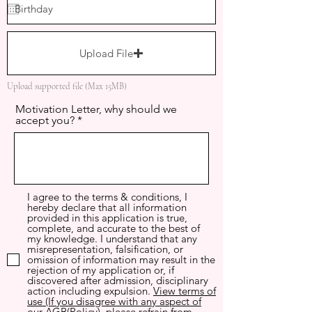
q
u
i
r
e
Upload File
d
Upload supported file (Max 15MB)
Motivation Letter, why should we
accept you?
I agree to the terms & conditions, I
hereby declare that all information
provided in this application is true,
complete, and accurate to the best of
my knowledge. I understand that any
misrepresentation, falsification, or
omission of information may result in the
rejection of my application or, if
discovered after admission, disciplinary
action including expulsion.
View terms of
use (If you disagree with any aspect of
our AGB(Policy), please refrain from