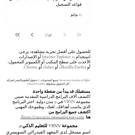
قواعد التسجيل
25 يوليو
1
/
46
للحصول على أفضل تجربة مشاهدة، يرجى
استخدام Internet Explorer 11 أو الإصدارات
الأحدث على سطح المكتب أو الكمبيوتر المحمول،
أو Mozilla Firefox، أو Safari، أو Chrome.
جميع المحتويات © حقوق الطبع والنشر لشركة Autonomous Academy of Higher
Education GmbH. كل الحقوق محفوظة.
مستقبلك قد يبدأ من ضغطة واحدة.
اكتشف آلاف البرامج الدراسية المقدمة ضمن
مجموعة VBNN في 9 مدن دولية. اختر البرنامج
الذي يناسب أهدافك، لغتك، وطموحك المهني.
اكتشف جميع البرامج من
هنا:
https://executive.swissuniversity.com/
مجموعة VBNN للتعليم الذكي©
اسم مسجل لدى المعهد الفيدرالي السويسري