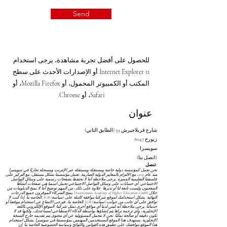
Send
للحصول على أفضل تجربة مشاهدة، يرجى استخدام
Internet Explorer 11 أو الإصدارات الأحدث على سطح
المكتب أو الكمبيوتر المحمول، أو Mozilla Firefox، أو
Safari، أو Chrome.
عنوان
شارع فريلاجيرش 39 (الطابق الثاني)
8047 زيورخ
سويسرا
(اتصل بنا)
تنصل:
نحن نعمل كمؤسسة دولية خاصة ومستقلة ومستقلة عبر الإنترنت ومسجلة تجاريًا في سويسرا
منذ عام 2013، مع الالتزام بالمعايير الدولية الصارمة. تعمل مؤسستنا بشكل مستقل، مع التركيز على
فلسفتنا التعليمية المميزة. يرجى ملاحظة أننا لا نحتفظ بصفحات رسمية على وسائل التواصل
الاجتماعي. أي حسابات على وسائل التواصل الاجتماعي تحمل اسمنا هي صفحات أنشأها
المعجبون وليست تابعة لنا أو نديرها. علاوة على ذلك، من المهم توضيح أننا لا نمنح الدبلومات من
خلال Autonomous Academy of Higher Education GmbH؛ يمنح الشركاء الموقرون جميع الدرجات
النهائية. يشكل استخدامك لموقع شركتنا موافقة كاملة على
(سياسة) AGB
الخاصة بنا. إذا كنت لا
توافق على أي جانب من جوانب
(سياسة) AGB
الخاصة بنا، فيرجى الامتناع عن استخدام موقعنا أو
خدماتنا. يرجى ملاحظة أنه ليس لدينا أي مواقع أخرى تمثل شركتنا. الموقع الإلكتروني باللغة
الإنجليزية، وأي ترجمة تراها يتم إنشاؤها بواسطة الذكاء الاصطناعي لمساعدتك، ولكنها قد لا
تكون دقيقة أو صالحة تمامًا. نحن لا نتحمل المسؤولية عن أي محتوى يتم تقديمه خارج النسخة
الإنجليزية. يستهدف هذا الموقع المستخدمين المهتمين بمؤسستنا في سويسرا. يشكل استخدام
هذا الموقع موافقتك على تطبيق هذه القوانين واللوائح
وسياسة الخصوصية
الخاصة بنا. إن