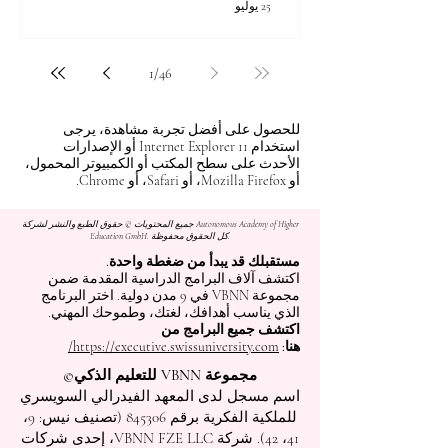
25 يوليو
1
/
46
للحصول على أفضل تجربة مشاهدة، يرجى
استخدام Internet Explorer 11 أو الإصدارات
الأحدث على سطح المكتب أو الكمبيوتر المحمول،
أو Mozilla Firefox، أو Safari، أو Chrome.
جميع المحتويات © حقوق الطبع والنشر لشركة Autonomous Academy of Higher
Education GmbH. كل الحقوق محفوظة.
مستقبلك قد يبدأ من ضغطة واحدة.
اكتشف آلاف البرامج الدراسية المقدمة ضمن
مجموعة VBNN في 9 مدن دولية. اختر البرنامج
الذي يناسب أهدافك، لغتك، وطموحك المهني.
اكتشف جميع البرامج من
هنا:
https://executive.swissuniversity.com/
مجموعة VBNN للتعليم الذكي©
اسم مسجل لدى المعهد الفيدرالي السويسري
للملكية الفكرية برقم 845306 (تصنيف نيس: 9،
41، 42). شركة VBNN FZE LLC، إحدى شركات