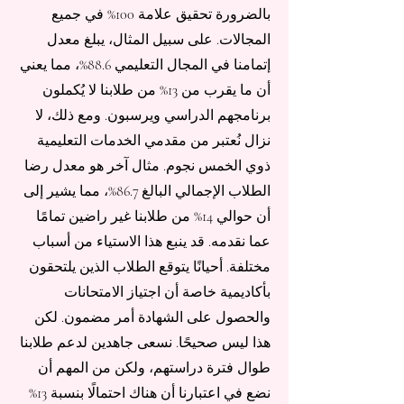
بالضرورة تحقيق علامة 100% في جميع
المجالات. على سبيل المثال، يبلغ معدل
إتمامنا في المجال التعليمي 88.6%، مما يعني
أن ما يقرب من 13% من طلابنا لا يُكملون
برنامجهم الدراسي ويرسبون. ومع ذلك، لا
نزال نُعتبر من مقدمي الخدمات التعليمية
ذوي الخمس نجوم. مثال آخر هو معدل رضا
الطلاب الإجمالي البالغ 86.7%، مما يشير إلى
أن حوالي 14% من طلابنا غير راضين تمامًا
عما نقدمه. قد ينبع هذا الاستياء من أسباب
مختلفة. أحيانًا يتوقع الطلاب الذين يلتحقون
بأكاديمية خاصة أن اجتياز الامتحانات
والحصول على الشهادة أمر مضمون. لكن
هذا ليس صحيحًا. نسعى جاهدين لدعم طلابنا
طوال فترة دراستهم، ولكن من المهم أن
نضع في اعتبارنا أن هناك احتمالًا بنسبة 13%