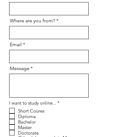
Where are you from?
Email
Message
إ
I want to study online...
*
ل
Short Coures
ز
Diploma
ا
م
Bachelor
ي
Master
Doctorate