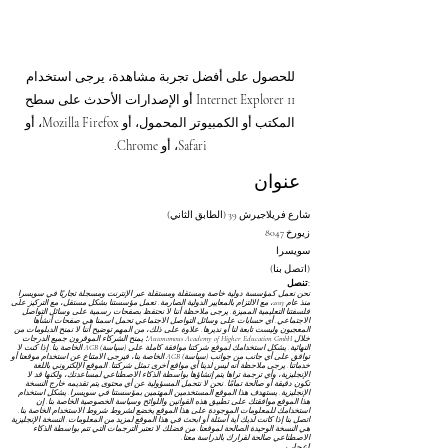
للحصول على أفضل تجربة مشاهدة، يرجى استخدام
Internet Explorer 11 أو الإصدارات الأحدث على سطح
المكتب أو الكمبيوتر المحمول، أو Mozilla Firefox، أو
Safari، أو Chrome.
عنوان
شارع فريلاجيرش 39 (الطابق الثاني)
8047 زيورخ
سويسرا
(اتصل بنا)
تنصل:
نحن نعمل كمؤسسة دولية خاصة ومستقلة ومستقلة عبر الإنترنت ومسجلة تجاريًا في سويسرا
منذ عام 2013، مع الالتزام بالمعايير الدولية الصارمة. تعمل مؤسستنا بشكل مستقل، مع التركيز على
فلسفتنا التعليمية المميزة. يرجى ملاحظة أننا لا نحتفظ بصفحات رسمية على وسائل التواصل
الاجتماعي. أي حسابات على وسائل التواصل الاجتماعي تحمل اسمنا هي صفحات أنشأها
المعجبون وليست تابعة لنا أو نديرها. علاوة على ذلك، من المهم توضيح أننا لا نمنح الدبلومات من
خلال Autonomous Academy of Higher Education GmbH؛ يمنح الشركاء الموقرون جميع الدرجات
النهائية. يشكل استخدامك لموقع شركتنا موافقة كاملة على
(سياسة) AGB
الخاصة بنا. إذا كنت لا
توافق على أي جانب من جوانب
(سياسة) AGB
الخاصة بنا، فيرجى الامتناع عن استخدام موقعنا أو
خدماتنا. يرجى ملاحظة أنه ليس لدينا أي مواقع أخرى تمثل شركتنا. الموقع الإلكتروني باللغة
الإنجليزية، وأي ترجمة تراها يتم إنشاؤها بواسطة الذكاء الاصطناعي لمساعدتك، ولكنها قد لا
تكون دقيقة أو صالحة تمامًا. نحن لا نتحمل المسؤولية عن أي محتوى يتم تقديمه خارج النسخة
الإنجليزية. يستهدف هذا الموقع المستخدمين المهتمين بمؤسستنا في سويسرا. يشكل استخدام
هذا الموقع موافقتك على تطبيق هذه القوانين واللوائح
وسياسة الخصوصية
الخاصة بنا. إن
استخدامك للمعلومات الموجودة على هذا الموقع يخضع لشروط
شروط الاستخدام
الخاصة بنا.
اتصل بنا إذا كانت لديك أية أسئلة أو ابحث في هذا الموقع لمزيد من المعلومات. النسخة الإنجليزية
هي النسخة الوحيدة الصالحة لموقعنا. من فضلك لا تعتبر الترجمات التي تتم بواسطة الذكاء
الاصطناعي صالحة لقرارك بالدراسة معنا.
اعجاب