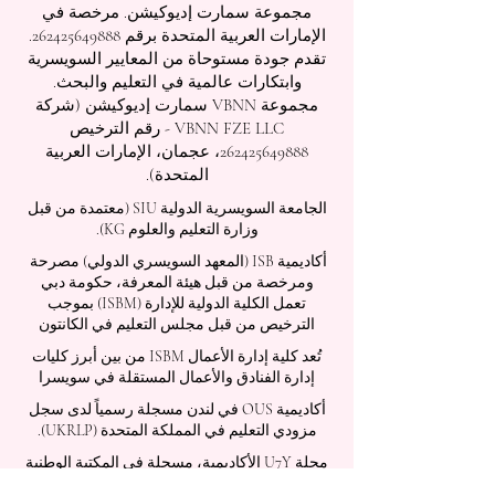
مجموعة سمارت إديوكيشن. مرخصة في
الإمارات العربية المتحدة برقم
262425649888
.
تقدم جودة مستوحاة من المعايير السويسرية
وابتكارات عالمية في التعليم والبحث.
مجموعة VBNN سمارت إديوكيشن (شركة
VBNN FZE LLC - رقم الترخيص
262425649888
، عجمان، الإمارات العربية
المتحدة).
الجامعة السويسرية الدولية
SIU
(
معتمدة من قبل
وزارة التعليم والعلوم KG).
أكاديمية ISB (المعهد السويسري الدولي) مصرحة
ومرخصة من قبل هيئة المعرفة، حكومة دبي
تعمل الكلية الدولية للإدارة (ISBM) بموجب
الترخيص من قبل مجلس التعليم في الكانتون
تُعد كلية إدارة الأعمال ISBM من بين أبرز كليات
إدارة الفنادق والأعمال المستقلة في سويسرا
أكاديمية OUS في لندن مسجلة رسمياً لدى سجل
مزودي التعليم في المملكة المتحدة (UKRLP).
مجلة U7Y الأكاديمية، مسجلة في المكتبة الوطنية
السويسرية ISSN 3042-4399