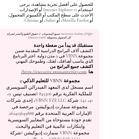
للحصول على أفضل تجربة مشاهدة، يرجى
استخدام Internet Explorer 11 أو الإصدارات
الأحدث على سطح المكتب أو الكمبيوتر المحمول،
أو Mozilla Firefox، أو Safari، أو Chrome.
جميع المحتويات © حقوق الطبع والنشر لشركة Autonomous Academy of Higher
Education GmbH. كل الحقوق محفوظة.
مستقبلك قد يبدأ من ضغطة واحدة.
اكتشف آلاف البرامج الدراسية المقدمة ضمن
مجموعة VBNN في 9 مدن دولية. اختر البرنامج
الذي يناسب أهدافك، لغتك، وطموحك المهني.
اكتشف جميع البرامج من
هنا:
https://executive.swissuniversity.com/
مجموعة VBNN للتعليم الذكي©
اسم مسجل لدى المعهد الفيدرالي السويسري
للملكية الفكرية برقم 845306 (تصنيف نيس: 9،
41، 42). شركة VBNN FZE LLC، إحدى شركات
مجموعة سمارت إديوكيشن. مرخصة في
الإمارات العربية المتحدة برقم
262425649888
.
تقدم جودة مستوحاة من المعايير السويسرية
وابتكارات عالمية في التعليم والبحث.
مجموعة VBNN سمارت إديوكيشن (شركة