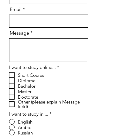
Email
Message
إ
I want to study online...
*
ل
Short Coures
ز
Diploma
ا
م
Bachelor
ي
Master
Doctorate
Other (please explain Message
field)
I want to study in ...
*
English
Arabic
Russian