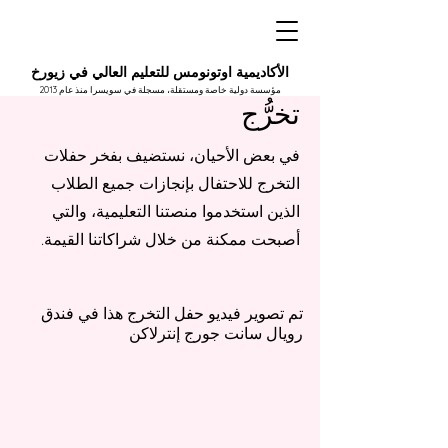
الأكاديمية اوتونومس للتعليم العالي في زيورخ
مؤسسة دولية خاصة ومستقلة، مسجلة في سويسرا منذ عام 2013
تخرُّج
في بعض الأحيان، نستضيف بفخر حفلات
التخرج للاحتفال بإنجازات جميع الطلاب
الذين استخدموا منصتنا التعليمية، والتي
أصبحت ممكنة من خلال شراكاتنا القيمة.
تم تصوير فيديو حفل التخرج هذا في فندق
رويال سانت جورج إنترلاكن