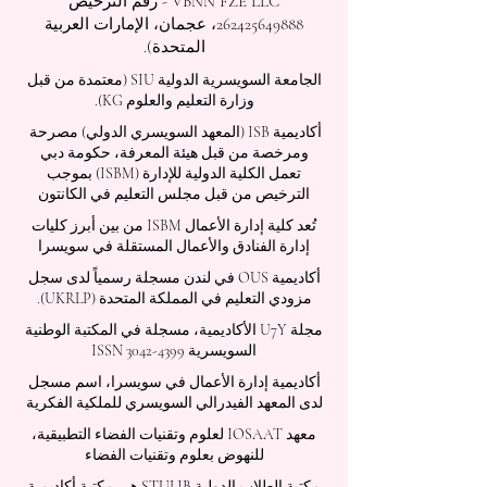
VBNN FZE LLC - رقم الترخيص
262425649888
، عجمان، الإمارات العربية
المتحدة).
الجامعة السويسرية الدولية
SIU
(
معتمدة من قبل
وزارة التعليم والعلوم KG).
أكاديمية ISB (المعهد السويسري الدولي) مصرحة
ومرخصة من قبل هيئة المعرفة، حكومة دبي
تعمل الكلية الدولية للإدارة (ISBM) بموجب
الترخيص من قبل مجلس التعليم في الكانتون
تُعد كلية إدارة الأعمال ISBM من بين أبرز كليات
إدارة الفنادق والأعمال المستقلة في سويسرا
أكاديمية OUS في لندن مسجلة رسمياً لدى سجل
مزودي التعليم في المملكة المتحدة (UKRLP).
مجلة U7Y الأكاديمية، مسجلة في المكتبة الوطنية
السويسرية ISSN 3042-4399
أكاديمية إدارة الأعمال في سويسرا، اسم مسجل
لدى المعهد الفيدرالي السويسري للملكية الفكرية
معهد IOSAAT لعلوم وتقنيات الفضاء التطبيقية،
للنهوض بعلوم وتقنيات الفضاء
مكتبة الطلاب الدولية STULIB هي مكتبة أكاديمية