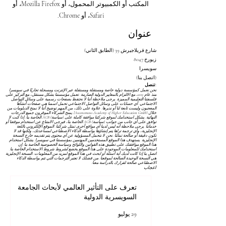
المكتب أو الكمبيوتر المحمول، أو Mozilla Firefox، أو
Safari، أو Chrome.
عنوان
شارع فريلاجيرش 39 (الطابق الثاني)
8047 زيورخ
سويسرا
(اتصل بنا)
تنصل:
نحن نعمل كمؤسسة دولية خاصة ومستقلة ومستقلة عبر الإنترنت ومسجلة تجاريًا في سويسرا
منذ عام 2013، مع الالتزام بالمعايير الدولية الصارمة. تعمل مؤسستنا بشكل مستقل، مع التركيز على
فلسفتنا التعليمية المميزة. يرجى ملاحظة أننا لا نحتفظ بصفحات رسمية على وسائل التواصل
الاجتماعي. أي حسابات على وسائل التواصل الاجتماعي تحمل اسمنا هي صفحات أنشأها
المعجبون وليست تابعة لنا أو نديرها. علاوة على ذلك، من المهم توضيح أننا لا نمنح الدبلومات من
خلال Autonomous Academy of Higher Education GmbH؛ يمنح الشركاء الموقرون جميع الدرجات
النهائية. يشكل استخدامك لموقع شركتنا موافقة كاملة على
(سياسة) AGB
الخاصة بنا. إذا كنت لا
توافق على أي جانب من جوانب
(سياسة) AGB
الخاصة بنا، فيرجى الامتناع عن استخدام موقعنا أو
خدماتنا. يرجى ملاحظة أنه ليس لدينا أي مواقع أخرى تمثل شركتنا. الموقع الإلكتروني باللغة
الإنجليزية، وأي ترجمة تراها يتم إنشاؤها بواسطة الذكاء الاصطناعي لمساعدتك، ولكنها قد لا
تكون دقيقة أو صالحة تمامًا. نحن لا نتحمل المسؤولية عن أي محتوى يتم تقديمه خارج النسخة
الإنجليزية. يستهدف هذا الموقع المستخدمين المهتمين بمؤسستنا في سويسرا. يشكل استخدام
هذا الموقع موافقتك على تطبيق هذه القوانين واللوائح
وسياسة الخصوصية
الخاصة بنا. إن
استخدامك للمعلومات الموجودة على هذا الموقع يخضع لشروط
شروط الاستخدام
الخاصة بنا.
اتصل بنا إذا كانت لديك أية أسئلة أو ابحث في هذا الموقع لمزيد من المعلومات. النسخة الإنجليزية
هي النسخة الوحيدة الصالحة لموقعنا. من فضلك لا تعتبر الترجمات التي تتم بواسطة الذكاء
الاصطناعي صالحة لقرارك بالدراسة معنا.
اعجاب
تعرف على التأثير العالمي لأبحاث الجامعة
السويسرية الدولية
29 يوليو