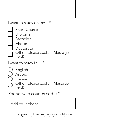
إ
I want to study online...
*
ل
Short Coures
ز
Diploma
ا
م
Bachelor
ي
Master
Doctorate
Other (please explain Message
field)
I want to study in ...
*
English
Arabic
Russian
Other (please explain Message
field)
Phone (with country code)
I agree to the terms & conditions, I