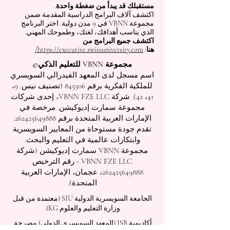
مستقبلك قد يبدأ من ضغطة واحدة.
اكتشف آلاف البرامج الدراسية المقدمة ضمن
مجموعة VBNN في 9 مدن دولية. اختر البرنامج
الذي يناسب أهدافك، لغتك، وطموحك المهني.
اكتشف جميع البرامج من
هنا:
https://executive.swissuniversity.com/
مجموعة VBNN للتعليم الذكي©
اسم مسجل لدى المعهد الفيدرالي السويسري
للملكية الفكرية برقم 845306 (تصنيف نيس: 9،
41، 42). شركة VBNN FZE LLC، إحدى شركات
مجموعة سمارت إديوكيشن. مرخصة في
الإمارات العربية المتحدة برقم
262425649888
.
تقدم جودة مستوحاة من المعايير السويسرية
وابتكارات عالمية في التعليم والبحث.
مجموعة VBNN سمارت إديوكيشن (شركة
VBNN FZE LLC - رقم الترخيص
262425649888
، عجمان، الإمارات العربية
المتحدة).
الجامعة السويسرية الدولية
SIU
(
معتمدة من قبل
وزارة التعليم والعلوم KG).
أكاديمية ISB (المعهد السويسري الدولي) مصرحة