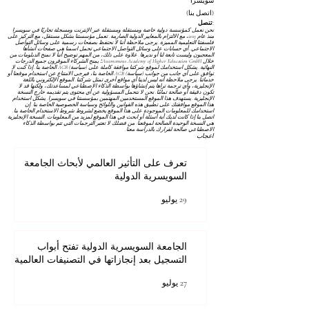
سويسرا
(اتصل بنا)
تنصل:
نحن نعمل كمؤسسة دولية خاصة ومستقلة ومستقلة عبر الإنترنت ومسجلة تجاريًا في سويسرا
منذ عام 2013، مع الالتزام بالمعايير الدولية الصارمة. تعمل مؤسستنا بشكل مستقل، مع التركيز على
فلسفتنا التعليمية المميزة. يرجى ملاحظة أننا لا نحتفظ بصفحات رسمية على وسائل التواصل
الاجتماعي. أي حسابات على وسائل التواصل الاجتماعي تحمل اسمنا هي صفحات أنشأها
المعجبون وليست تابعة لنا أو نديرها. علاوة على ذلك، من المهم توضيح أننا لا نمنح الدبلومات من
خلال Autonomous Academy of Higher Education GmbH؛ يمنح الشركاء الموقرون جميع الدرجات
النهائية. يشكل استخدامك لموقع شركتنا موافقة كاملة على
(سياسة) AGB
الخاصة بنا. إذا كنت لا
توافق على أي جانب من جوانب
(سياسة) AGB
الخاصة بنا، فيرجى الامتناع عن استخدام موقعنا أو
خدماتنا. يرجى ملاحظة أنه ليس لدينا أي مواقع أخرى تمثل شركتنا. الموقع الإلكتروني باللغة
الإنجليزية، وأي ترجمة تراها يتم إنشاؤها بواسطة الذكاء الاصطناعي لمساعدتك، ولكنها قد لا
تكون دقيقة أو صالحة تمامًا. نحن لا نتحمل المسؤولية عن أي محتوى يتم تقديمه خارج النسخة
الإنجليزية. يستهدف هذا الموقع المستخدمين المهتمين بمؤسستنا في سويسرا. يشكل استخدام
هذا الموقع موافقتك على تطبيق هذه القوانين واللوائح
وسياسة الخصوصية
الخاصة بنا. إن
استخدامك للمعلومات الموجودة على هذا الموقع يخضع لشروط
شروط الاستخدام
الخاصة بنا.
اتصل بنا إذا كانت لديك أية أسئلة أو ابحث في هذا الموقع لمزيد من المعلومات. النسخة الإنجليزية
هي النسخة الوحيدة الصالحة لموقعنا. من فضلك لا تعتبر الترجمات التي تتم بواسطة الذكاء
الاصطناعي صالحة لقرارك بالدراسة معنا.
اعجاب
تعرف على التأثير العالمي لأبحاث الجامعة
السويسرية الدولية
29 يوليو
الجامعة السويسرية الدولية تفتح أبواب
التسجيل بعد إنجازاتها في التصنيفات العالمية
27 يوليو