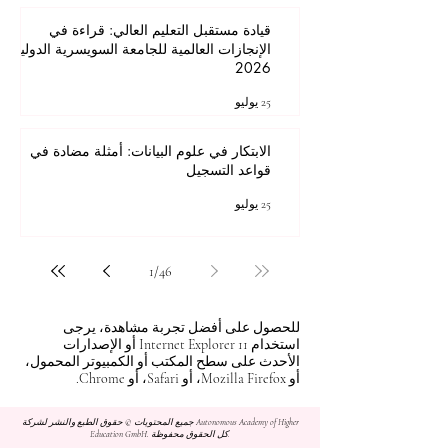
قيادة مستقبل التعليم العالي: قراءة في
الإنجازات العالمية للجامعة السويسرية الدولية
2026
25 يوليو
الابتكار في علوم البيانات: أمثلة مضادة في
قواعد التسجيل
25 يوليو
1
/
46
للحصول على أفضل تجربة مشاهدة، يرجى
استخدام Internet Explorer 11 أو الإصدارات
الأحدث على سطح المكتب أو الكمبيوتر المحمول،
أو Mozilla Firefox، أو Safari، أو Chrome.
جميع المحتويات © حقوق الطبع والنشر لشركة Autonomous Academy of Higher
Education GmbH. كل الحقوق محفوظة.