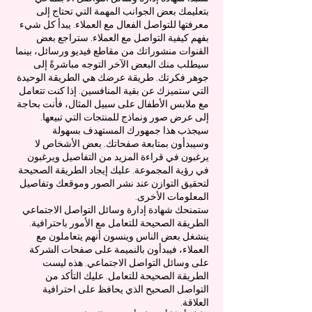
بتعليمك بعض الجوانب المهمة التي تحتاج إلى
معرفتها للتواصل الفعال مع العملاء. يبدأ كل شيء
بفهم كيفية التواصل مع العملاء. ستراجع بعض
القنوات منشوراتك من مقاطع فيديو ورسائل، بينما
سيطلب منك البعض الآخر التوجه مباشرةً إلى
جوهر فكرتك. طريقة عرضك هي الطريقة الوحيدة
التي ستميزك عن بقية المنافسين. إذا كنت تتعامل
مع ملابس الأطفال على سبيل المثال، فأنت بحاجة
إلى عرض صور ونماذج للمنتجات التي تبيعها.
سيجذب هذا جمهورك المستهدف بسهولة
وسيبدأون بمتابعة صفحاتك. بعض الأشخاص لا
يرغبون في قراءة المزيد من التفاصيل ويرغبون
في رؤية المجموعة. عليك إيجاد الطريقة الصحيحة
لتحقيق التوازن عند نشر الصور وموقعك وتفاصيل
المعلومات الأخرى.
ستمنحك شهادة إدارة وسائل التواصل الاجتماعي
الطريقة الصحيحة للتعامل مع الأمور باحترافية.
ينشغل بعض الناس وينسون أنهم يتعاملون مع
العملاء، فيبدأون بالنميمة على صفحات الشركة
على وسائل التواصل الاجتماعي. هذه ليست
الطريقة الصحيحة للتعامل. عليك التأكد من
التواصل الصحيح الذي يحافظ على احترافية
العلاقة.