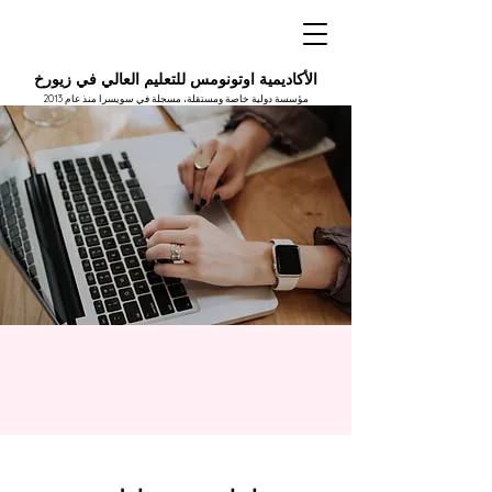
الأكاديمية اوتونومس للتعليم العالي في زيورخ
مؤسسة دولية خاصة ومستقلة، مسجلة في سويسرا منذ عام 2013