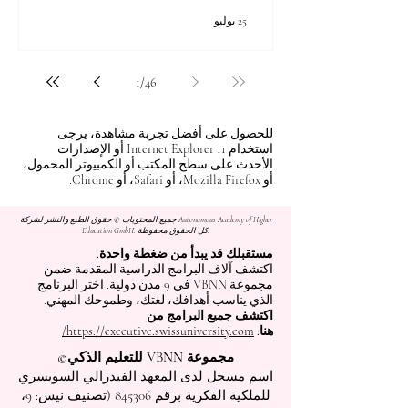
25 يوليو
1
/
46
للحصول على أفضل تجربة مشاهدة، يرجى
استخدام Internet Explorer 11 أو الإصدارات
الأحدث على سطح المكتب أو الكمبيوتر المحمول،
أو Mozilla Firefox، أو Safari، أو Chrome.
جميع المحتويات © حقوق الطبع والنشر لشركة Autonomous Academy of Higher
Education GmbH. كل الحقوق محفوظة.
مستقبلك قد يبدأ من ضغطة واحدة.
اكتشف آلاف البرامج الدراسية المقدمة ضمن
مجموعة VBNN في 9 مدن دولية. اختر البرنامج
الذي يناسب أهدافك، لغتك، وطموحك المهني.
اكتشف جميع البرامج من
هنا:
https://executive.swissuniversity.com/
مجموعة VBNN للتعليم الذكي©
اسم مسجل لدى المعهد الفيدرالي السويسري
للملكية الفكرية برقم 845306 (تصنيف نيس: 9،