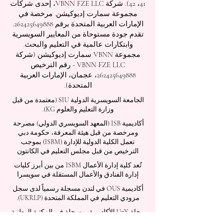
41، 42). شركة VBNN FZE LLC، إحدى شركات
مجموعة سمارت إديوكيشن. مرخصة في
الإمارات العربية المتحدة برقم
262425649888
.
تقدم جودة مستوحاة من المعايير السويسرية
وابتكارات عالمية في التعليم والبحث.
مجموعة VBNN سمارت إديوكيشن (شركة
VBNN FZE LLC - رقم الترخيص
262425649888
، عجمان، الإمارات العربية
المتحدة).
الجامعة السويسرية الدولية
SIU
(
معتمدة من قبل
وزارة التعليم والعلوم KG).
أكاديمية ISB (المعهد السويسري الدولي) مصرحة
ومرخصة من قبل هيئة المعرفة، حكومة دبي
تعمل الكلية الدولية للإدارة (ISBM) بموجب
الترخيص من قبل مجلس التعليم في الكانتون
تُعد كلية إدارة الأعمال ISBM من بين أبرز كليات
إدارة الفنادق والأعمال المستقلة في سويسرا
أكاديمية OUS في لندن مسجلة رسمياً لدى سجل
مزودي التعليم في المملكة المتحدة (UKRLP).
مجلة U7Y الأكاديمية، مسجلة في المكتبة الوطنية