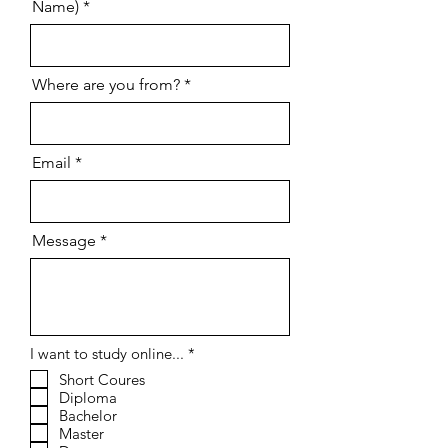
Name)
Where are you from?
Email
Message
إ
I want to study online...
*
ل
Short Coures
ز
Diploma
ا
م
Bachelor
ي
Master