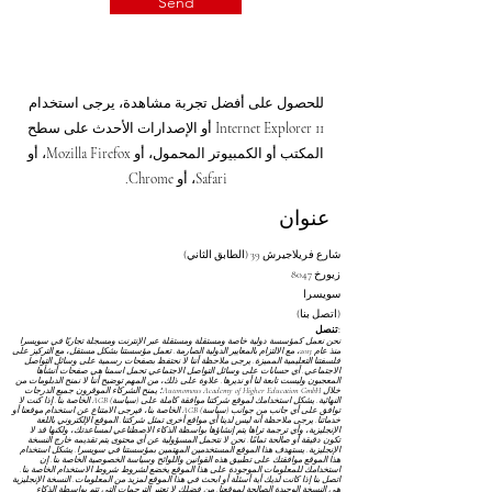
Send
للحصول على أفضل تجربة مشاهدة، يرجى استخدام
Internet Explorer 11 أو الإصدارات الأحدث على سطح
المكتب أو الكمبيوتر المحمول، أو Mozilla Firefox، أو
Safari، أو Chrome.
عنوان
شارع فريلاجيرش 39 (الطابق الثاني)
8047 زيورخ
سويسرا
(اتصل بنا)
تنصل:
نحن نعمل كمؤسسة دولية خاصة ومستقلة ومستقلة عبر الإنترنت ومسجلة تجاريًا في سويسرا
منذ عام 2013، مع الالتزام بالمعايير الدولية الصارمة. تعمل مؤسستنا بشكل مستقل، مع التركيز على
فلسفتنا التعليمية المميزة. يرجى ملاحظة أننا لا نحتفظ بصفحات رسمية على وسائل التواصل
الاجتماعي. أي حسابات على وسائل التواصل الاجتماعي تحمل اسمنا هي صفحات أنشأها
المعجبون وليست تابعة لنا أو نديرها. علاوة على ذلك، من المهم توضيح أننا لا نمنح الدبلومات من
خلال Autonomous Academy of Higher Education GmbH؛ يمنح الشركاء الموقرون جميع الدرجات
النهائية. يشكل استخدامك لموقع شركتنا موافقة كاملة على
(سياسة) AGB
الخاصة بنا. إذا كنت لا
توافق على أي جانب من جوانب
(سياسة) AGB
الخاصة بنا، فيرجى الامتناع عن استخدام موقعنا أو
خدماتنا. يرجى ملاحظة أنه ليس لدينا أي مواقع أخرى تمثل شركتنا. الموقع الإلكتروني باللغة
الإنجليزية، وأي ترجمة تراها يتم إنشاؤها بواسطة الذكاء الاصطناعي لمساعدتك، ولكنها قد لا
تكون دقيقة أو صالحة تمامًا. نحن لا نتحمل المسؤولية عن أي محتوى يتم تقديمه خارج النسخة
الإنجليزية. يستهدف هذا الموقع المستخدمين المهتمين بمؤسستنا في سويسرا. يشكل استخدام
هذا الموقع موافقتك على تطبيق هذه القوانين واللوائح
وسياسة الخصوصية
الخاصة بنا. إن
استخدامك للمعلومات الموجودة على هذا الموقع يخضع لشروط
شروط الاستخدام
الخاصة بنا.
اتصل بنا إذا كانت لديك أية أسئلة أو ابحث في هذا الموقع لمزيد من المعلومات. النسخة الإنجليزية
هي النسخة الوحيدة الصالحة لموقعنا. من فضلك لا تعتبر الترجمات التي تتم بواسطة الذكاء