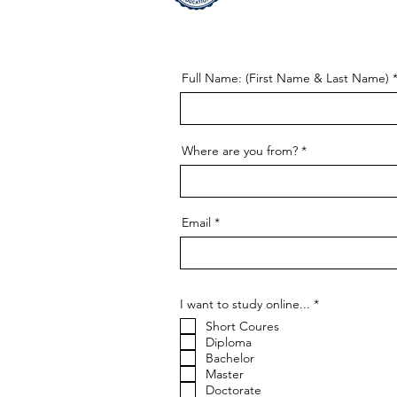
Full Name: (First Name & Last Name)
Where are you from?
Email
إ
I want to study online...
*
ل
Short Coures
ز
ا
Diploma
م
Bachelor
ي
Master
Doctorate