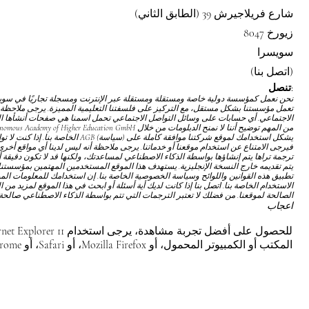
شارع فريلاجيرش 39 (الطابق الثاني)
8047 زيورخ
سويسرا
(اتصل بنا)
تنصل:
تعمل مؤسستنا بشكل مستقل، مع التركيز على فلسفتنا التعليمية المميزة. يرجى ملاحظة 
الاجتماعي. أي حسابات على وسائل التواصل الاجتماعي تحمل اسمنا هي صفحات أنشأها المع
يشكل استخدامك لموقع شركتنا موافقة كاملة على
(سياسة) AGB
الخاصة بنا. إذا كنت لا 
فيرجى الامتناع عن استخدام موقعنا أو خدماتنا. يرجى ملاحظة أنه ليس لدينا أي مواقع أخرى ت
ترجمة تراها يتم إنشاؤها بواسطة الذكاء الاصطناعي لمساعدتك، ولكنها قد لا تكون دقيقة أ
يتم تقديمه خارج النسخة الإنجليزية. يستهدف هذا الموقع المستخدمين المهتمين بمؤسست
تطبيق هذه القوانين واللوائح
وسياسة الخصوصية
الخاصة بنا. إن استخدامك للمعلومات ال
الاستخدام
الخاصة بنا. اتصل بنا إذا كانت لديك أية أسئلة أو ابحث في هذا الموقع لمزيد من 
الصالحة لموقعنا. من فضلك لا تعتبر الترجمات التي تتم بواسطة الذكاء الاصطناعي صالحة 
اعجاب
المكتب أو الكمبيوتر المحمول، أو Mozilla Firefox، أو Safari، أو Chrome.