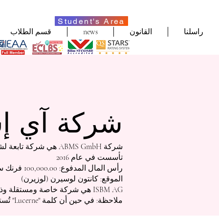
Student's Area
راسلنا
القانون
news
قسم الطلاب
شركة آي إس
شركة ABMS GmbH هي شركة تابعة لشركة ISBM AG (رقم التسجيل التجاري: CH-100.3.802.225-0)
تأسست في عام 2016
رأس المال المدفوع: 100,000.00 فرنك سويسري
الموقع: كانتون لوسيرن (لوزيرن)
ISBM AG هي شركة خاصة ومستقلة وذاتية
ملاحظة: في حين أن كلمة "Lucerne" تُستخدم في اللغة الإنجليزية، يُشار إليها باسم "Luzern" في اللغة الألمانية.