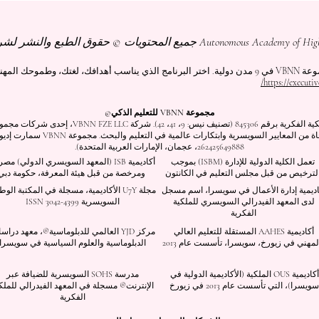
وحك المهني.
https://executiv
مجموعة VBNN للتعليم الذكي©
اسم مسجل لدى المعهد الفيدرالي السويسري للملكية الف
262425649888، عجمان، الإمارات العربية المتحدة).
تعمل الكلية الدولية للإدارة (ISBM) بموجب
أكاديمية ISB (المعهد السويسري الدولي) م
لترخيص من قبل مجلس التعليم في الكانتون
ومرخصة من قبل هيئة المعرفة، حكومة دبي
اديمية إدارة الأعمال في سويسرا، اسم مسجل
مجلة U7Y الأكاديمية، مسجلة في المكتبة الوط
لدى المعهد الفيدرالي السويسري للملكية
السويسرية ISSN 3042-4399
الفكرية
أكاديمية AAHES المستقلة للتعليم العالي
مركز YJD العالمي للدبلوماسية®، معهد درا
لمهني في زيورخ، سويسرا، تأسست عام 2013
الدبلوماسية والعلوم السياسية في سويسرا
أكاديمية OUS الملكية (الأكاديمية الدولية في
مدرسة SOHS السويسرية للضيافة عبر
سويسرا)، التي تأسست عام 2013 في زيورخ
الإنترنت® مسجلة في المعهد الفيدرالي للملك
الفكرية