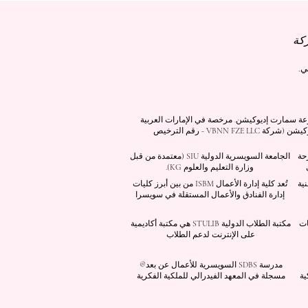
كرية برقم 845306 (تصنيف نيس: 9، 41، 42). شركة VBNN FZE LLC، إحدى شركات مجموعة سمارت إديوكيشن. مرخصة في الإمارات العربية
المتحدة برقم 262425649888. تقدم جودة مستوحاة من المعايير السويسرية وابتكارات عالمية في التعليم والبحث. مجموعة VBNN سمارت إديوكيشن (شركة VBNN FZE LLC - رقم الترخيص
صرحة
الجامعة السويسرية الدولية
SIU
(
معتمدة من قبل
وزارة التعليم والعلوم KG).
نية
تُعد كلية إدارة الأعمال ISBM من بين أبرز كليات
إدارة الفنادق والأعمال المستقلة في سويسرا
سات
مكتبة الطلاب الدولية STULIB هي مكتبة أكاديمية
على الإنترنت لدعم الطلاب
مدرسة SDBS السويسرية للأعمال عن بعد®
ية
مسجلة في المعهد الفيدرالي للملكية الفكرية