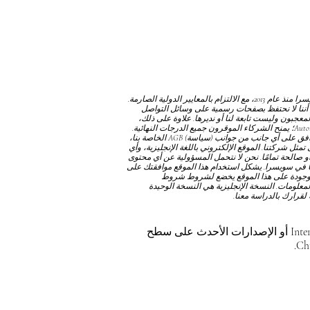
نحن نعمل كمؤسسة دولية خاصة ومستقلة ومستقلة عبر الإنترنت ومسجلة تجاريًا في سويسرا منذ عام 2013، مع الالتزام بالمعايير الدولية الصارمة.
أننا لا نحتفظ بصفحات رسمية على وسائل التواصل
جبون وليست تابعة لنا أو نديرها. علاوة على ذلك،
من المهم توضيح أننا لا نمنح الدبلومات من خلال Autonomous Academy of Higher Education GmbH؛ يمنح الشركاء الموقرون جميع الدرجات النهائية.
توافق على أي جانب من جوانب
(سياسة) AGB
الخاصة بنا،
مثل شركتنا. الموقع الإلكتروني باللغة الإنجليزية، وأي
و صالحة تمامًا. نحن لا نتحمل المسؤولية عن أي محتوى
نا في سويسرا. يشكل استخدام هذا الموقع موافقتك على
موجودة على هذا الموقع يخضع لشروط
شروط
المعلومات. النسخة الإنجليزية هي النسخة الوحيدة
لقرارك بالدراسة معنا.
للحصول على أفضل تجربة مشاهدة، يرجى استخدام Internet Explorer 11 أو الإصدارات الأحدث على سطح