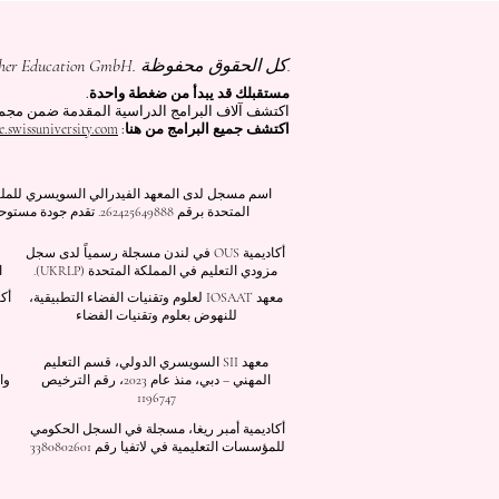
جميع المحتويات © حقوق الطبع والنشر لشركة Autonomous Academy of Higher Education GmbH. كل الحقوق محفوظة.
مستقبلك قد يبدأ من ضغطة واحدة.
اكتشف آلاف البرامج الدراسية المقدمة ضمن مجموعة VBNN في 9 مدن دولية. اختر البرنامج الذي يناسب أهدافك، لغتك، وطم
اكتشف جميع البرامج من هنا:
e.swissuniversity.com/
أكاديمية OUS في لندن مسجلة رسمياً لدى سجل
مزودي التعليم في المملكة المتحدة (UKRLP).
ا
معهد IOSAAT لعلوم وتقنيات الفضاء التطبيقية،
أك
للنهوض بعلوم وتقنيات الفضاء
معهد SII السويسري الدولي، قسم التعليم
المهني – دبي، منذ عام 2023، رقم الترخيص
وا
1196747
أكاديمية أمبر ريغا، مسجلة في السجل الحكومي
للمؤسسات التعليمية في لاتفيا رقم 3380802601