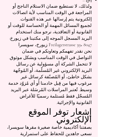
ولذلك، لا نستطيع ضمان الاستلام الناجح أو
المراجعة في الوقت المناسب لأية اتصالات
إلكترونية يتم إرسالها عبر هذه القنوات.
لجميع المسائل المهمة أو الحساسة للوقت أو
القانونية أو التعاقدية، نرجو منك استخدام
البريد المسجل الموجه إلى مكتبنا في زيورخ:
Freilagerstrasse 39، 8047 زيورخ، سويسرا
نحن نقدر تفهمكم وتعاونكم في ضمان
التواصل في الوقت المناسب وبشكل موثوق.
لا تتحمل الشركة أي مسؤولية عن رسائل
البريد الإلكتروني غير المُسلّمة، أو المُوجّهة
بشكل خاطئ، أو المُصنّفة كرسائل غير
مرغوب فيها من قِبل خادمنا أو أي مُزوّد خدمة
وسيط. تُعتبر المراسلات المُرسَلة عبر البريد
المُسجّل فقط مُستلمة رسميًا للأغراض
القانونية والإجرائية.
إشعار توفر الموقع
الإلكتروني
بصفتنا أكاديمية خاصة صغيرة مقرها سويسرا،
نسعى جاهدين للحفاظ على استمرارية