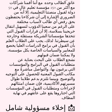
عاتق الطالب وحده. مع أننا أقمنا شراكات
مع أكثر من 250 مؤسسة تعليم عالٍ في 50
دولة لقبول منصتنا التعليمية، إلا أنه من
الضروري الإشارة إلى أن شركاءنا يحتفظون
بحق رفض أي طالب لأسباب مختلفة.
على الرغم من سعينا الدؤوب لتسهيل انتقال
خريجينا بسلاسة، إلا أن قرارات القبول التي
تتخذها مؤسساتنا الشريكة مستقلة وخارجة
عن سيطرتنا. لذلك، يجب على الطلاب العلم
بأن القبول في برامج الدراسات العليا يخضع
للمعايير والسياسات الخاصة بكل مؤسسة،
ولا يمكننا ضمان قبولهم.
نشجع الطلاب على البحث بعناية عن
متطلبات القبول في البرامج والمؤسسات
التي يرغبون بها، والتواصل مباشرةً مع
مكاتب القبول المعنية للحصول على التوجيه
والتوضيح. وبينما نلتزم بدعم طلابنا طوال
مسيرتهم الأكاديمية، فإن ضمان امتثالهم
لإجراءات ومتطلبات القبول في المؤسسات
التي اختاروها يقع على عاتقهم في نهاية
المطاف.
📩 إخلاء مسؤولية شامل