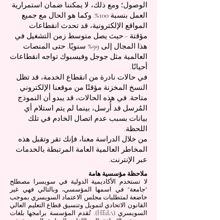
الوصول؛ ومع ذلك، لا يمكننا ضمان استمرارية
العمل بنسبة 100%. وكما هو الحال مع جميع
المواقع الإلكترونية، قد تحدث انقطاعات
مؤقتة - حيث يصل متوسط زمن التشغيل في
هذا المجال إلى 99% سنويًا. حتى المنصات
العالمية مثل جوجل وفيسبوك تواجه انقطاعات
أحيانًا.
في حالات نادرة من انقطاع الخدمة، قد تظل
النسخ المخزنة مؤقتًا من موقعنا الإلكتروني
متاحة. في هذه الحالات، قد يبدو أن النموذج
المُرسل قد أُرسل، بينما لم يتم استلام أي
بيانات بسبب عدم اتصال الخادم في تلك
اللحظة.
من خلال الدراسة معنا، فإنك تقر وتقبل هذه
المخاطر العالمية العامة المرتبطة بالخدمات
عبر الإنترنت.
ملاحظة مؤسسية هامة
لا تستخدم الأكاديمية الدولية في سويسرا مصطلح
"جامعة" في اسمها المؤسسي، وبالتالي فهي غير
خاضعة لمتطلبات مجلس الاعتماد السويسري بموجب
القانون الاتحادي لتمويل وتنسيق قطاع التعليم العالي
السويسري (HEdA). تُقدم المؤسسة برامجها بلغات