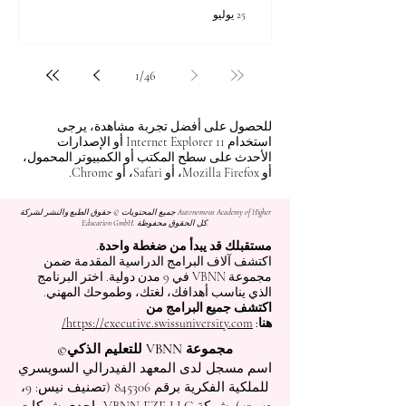
25 يوليو
1
/
46
للحصول على أفضل تجربة مشاهدة، يرجى
استخدام Internet Explorer 11 أو الإصدارات
الأحدث على سطح المكتب أو الكمبيوتر المحمول،
أو Mozilla Firefox، أو Safari، أو Chrome.
جميع المحتويات © حقوق الطبع والنشر لشركة Autonomous Academy of Higher
Education GmbH. كل الحقوق محفوظة.
مستقبلك قد يبدأ من ضغطة واحدة.
اكتشف آلاف البرامج الدراسية المقدمة ضمن
مجموعة VBNN في 9 مدن دولية. اختر البرنامج
الذي يناسب أهدافك، لغتك، وطموحك المهني.
اكتشف جميع البرامج من
هنا:
https://executive.swissuniversity.com/
مجموعة VBNN للتعليم الذكي©
اسم مسجل لدى المعهد الفيدرالي السويسري
للملكية الفكرية برقم 845306 (تصنيف نيس: 9،