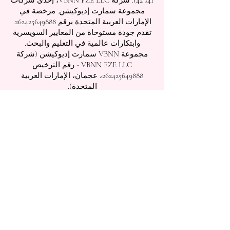
41، 42). شركة VBNN FZE LLC، إحدى شركات
مجموعة سمارت إديوكيشن. مرخصة في
الإمارات العربية المتحدة برقم
262425649888
.
تقدم جودة مستوحاة من المعايير السويسرية
وابتكارات عالمية في التعليم والبحث.
مجموعة VBNN سمارت إديوكيشن (شركة
VBNN FZE LLC - رقم الترخيص
262425649888
، عجمان، الإمارات العربية
المتحدة).
الجامعة السويسرية الدولية
SIU
(
معتمدة من قبل
وزارة التعليم والعلوم KG).
أكاديمية ISB (المعهد السويسري الدولي) مصرحة
ومرخصة من قبل هيئة المعرفة، حكومة دبي
تعمل الكلية الدولية للإدارة (ISBM) بموجب
الترخيص من قبل مجلس التعليم في الكانتون
تُعد كلية إدارة الأعمال ISBM من بين أبرز كليات
إدارة الفنادق والأعمال المستقلة في سويسرا
أكاديمية OUS في لندن مسجلة رسمياً لدى سجل
مزودي التعليم في المملكة المتحدة (UKRLP).
مجلة U7Y الأكاديمية، مسجلة في المكتبة الوطنية
السويسرية ISSN 3042-4399