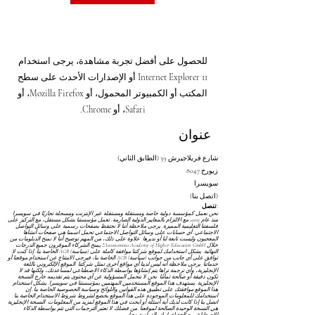
للحصول على أفضل تجربة مشاهدة، يرجى استخدام
Internet Explorer 11 أو الإصدارات الأحدث على سطح
المكتب أو الكمبيوتر المحمول، أو Mozilla Firefox، أو
Safari، أو Chrome.
عنوان
شارع فريلاجيرش 39 (الطابق الثاني)
8047 زيورخ
سويسرا
(اتصل بنا)
تنصل:
نحن نعمل كمؤسسة دولية خاصة ومستقلة ومستقلة عبر الإنترنت ومسجلة تجاريًا في سويسرا
منذ عام 2013، مع الالتزام بالمعايير الدولية الصارمة. تعمل مؤسستنا بشكل مستقل، مع التركيز على
فلسفتنا التعليمية المميزة. يرجى ملاحظة أننا لا نحتفظ بصفحات رسمية على وسائل التواصل
الاجتماعي. أي حسابات على وسائل التواصل الاجتماعي تحمل اسمنا هي صفحات أنشأها
المعجبون وليست تابعة لنا أو نديرها. علاوة على ذلك، من المهم توضيح أننا لا نمنح الدبلومات من
خلال Autonomous Academy of Higher Education GmbH؛ يمنح الشركاء الموقرون جميع الدرجات
النهائية. يشكل استخدامك لموقع شركتنا موافقة كاملة على
(سياسة) AGB
الخاصة بنا. إذا كنت لا
توافق على أي جانب من جوانب
(سياسة) AGB
الخاصة بنا، فيرجى الامتناع عن استخدام موقعنا أو
خدماتنا. يرجى ملاحظة أنه ليس لدينا أي مواقع أخرى تمثل شركتنا. الموقع الإلكتروني باللغة
الإنجليزية، وأي ترجمة تراها يتم إنشاؤها بواسطة الذكاء الاصطناعي لمساعدتك، ولكنها قد لا
تكون دقيقة أو صالحة تمامًا. نحن لا نتحمل المسؤولية عن أي محتوى يتم تقديمه خارج النسخة
الإنجليزية. يستهدف هذا الموقع المستخدمين المهتمين بمؤسستنا في سويسرا. يشكل استخدام
هذا الموقع موافقتك على تطبيق هذه القوانين واللوائح
وسياسة الخصوصية
الخاصة بنا. إن
استخدامك للمعلومات الموجودة على هذا الموقع يخضع لشروط
شروط الاستخدام
الخاصة بنا.
اتصل بنا إذا كانت لديك أية أسئلة أو ابحث في هذا الموقع لمزيد من المعلومات. النسخة الإنجليزية
هي النسخة الوحيدة الصالحة لموقعنا. من فضلك لا تعتبر الترجمات التي تتم بواسطة الذكاء
الاصطناعي صالحة لقرارك بالدراسة معنا.