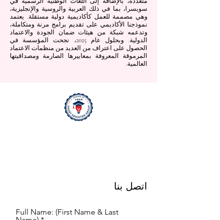
متعددة، بالإضافة إلى اللغات الوطنية الرسمية في
سويسرا، بما في ذلك العربية والروسية والإنجليزية،
وهي مصممة للعمل كأكاديمية دولية مستقلة. يعتمد
نموذجنا الأكاديمي على تقديم برامج مرنة ومتكاملة،
وتدعمه شبكة من هيئات ضمان الجودة والاعتماد
الدولية. وبحلول عام 2025، نجحت المؤسسة في
الحصول على اعتراف من العديد من منظمات الاعتماد
المرموقة المعروفة بمعاييرها الصارمة ومصداقيتها
العالمية.
اتصل بنا
Full Name: (First Name & Last
Name)