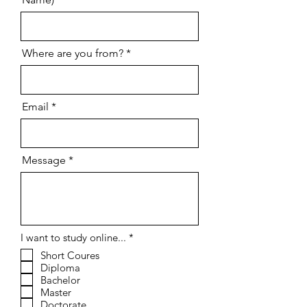
Where are you from?
Email
Message
إ
I want to study online...
*
ل
Short Coures
ز
Diploma
ا
م
Bachelor
ي
Master
Doctorate