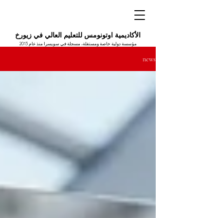
الأكاديمية اوتونومس للتعليم العالي في زيورخ
مؤسسة دولية خاصة ومستقلة، مسجلة في سويسرا منذ عام 2013
news