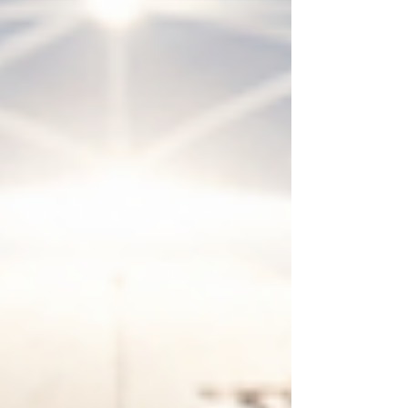
نجوم من مؤسسة "كيو إس" العالمية