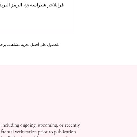
المدينة.تم تجهيز هذا المرفق الحد
مخصصًا للتدريس، الامتحانات، الور
يوفّر بيئة احترافية متكاملة للطلا
الطلاب فيتم ترتيبه خارج الموقع،
متخصصًا للأكاديميا والإدارة فقط.
للحصول على أفضل تجربة مشاهدة، يرجى استخدام Internet Explorer 11 أو الإصدارات الأحدث على سطح المكتب أو الكمبيوتر المحمول، أو fox
تعزز
, including ongoing, upcoming, or recently
factual verification prior to publication.