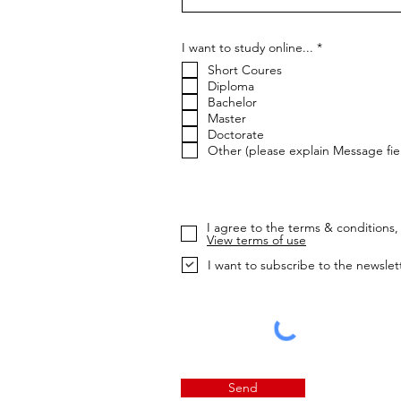
إ
I want to study online...
*
ل
Short Coures
ز
ا
Diploma
م
Bachelor
ي
Master
Doctorate
Other (please explain Message fie
I agree to the terms & conditions, 
View terms of use
I want to subscribe to the newslet
Send