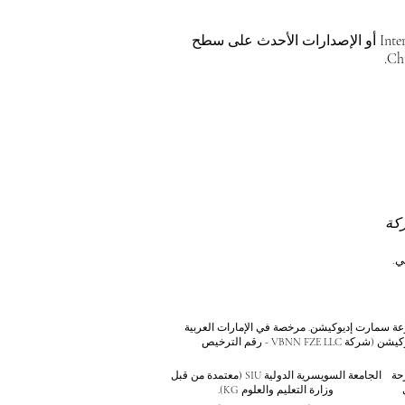
للحصول على أفضل تجربة مشاهدة، يرجى استخدام Internet Explorer 11 أو الإصدارات الأحدث على سطح
كرية برقم 845306 (تصنيف نيس: 9، 41، 42). شركة VBNN FZE LLC، إحدى شركات مجموعة سمارت إديوكيشن. مرخصة في الإمارات العربية
المتحدة برقم 262425649888. تقدم جودة مستوحاة من المعايير السويسرية وابتكارات عالمية في التعليم والبحث. مجموعة VBNN سمارت إديوكيشن (شركة VBNN FZE LLC - رقم الترخيص
صرحة
الجامعة السويسرية الدولية
SIU
(
معتمدة من قبل
وزارة التعليم والعلوم KG).