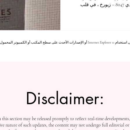
فرايلاجر شتراسه 39، الرمز البريدي 8047 – زيورخ ، في قلب
يث بالكامل ليكون مركزًا
ش الأكاديمية، والإدارة، مما
ب والهيئة الأكاديمية. أما سكن
 لضمان بقاء مركز زيورخ مركزًا
 يمثل هذا التطوير خطوة جديدة
Mozilla Fire، أو Safari، أو Chrome.
Disclaimer:
this section may be released promptly to reflect real-time developments
ive nature of such updates, the content may not undergo full editorial or 