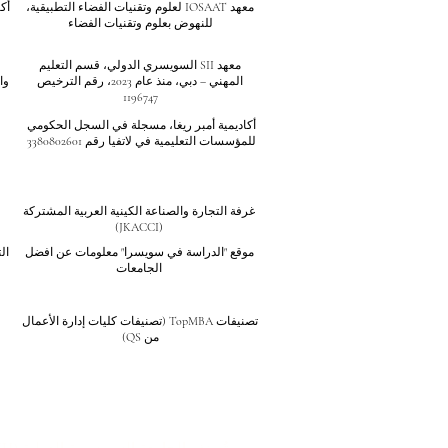
معهد IOSAAT لعلوم وتقنيات الفضاء التطبيقية،
أك
للنهوض بعلوم وتقنيات الفضاء
معهد SII السويسري الدولي، قسم التعليم
المهني – دبي، منذ عام 2023، رقم الترخيص
وا
1196747
أكاديمية أمبر ريغا، مسجلة في السجل الحكومي
للمؤسسات التعليمية في لاتفيا رقم 3380802601
غرفة التجارة والصناعة الكينية العربية المشتركة
(JKACCI)
موقع "الدراسة في سويسرا" معلومات عن افضل
ال
الجامعات
تصنيفات TopMBA (تصنيفات كليات إدارة الأعمال
من QS)
تُصنف الجامعة السويسرية الدولية (SIU) ضمن أفضل 401-600 جامعة على مستوى العالم بحسب