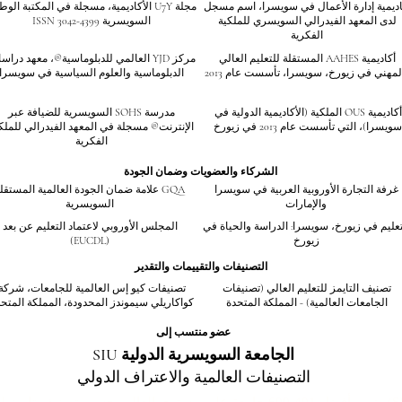
اديمية إدارة الأعمال في سويسرا، اسم مسجل
مجلة U7Y الأكاديمية، مسجلة في المكتبة الوط
لدى المعهد الفيدرالي السويسري للملكية
السويسرية ISSN 3042-4399
الفكرية
أكاديمية AAHES المستقلة للتعليم العالي
مركز YJD العالمي للدبلوماسية®، معهد درا
لمهني في زيورخ، سويسرا، تأسست عام 2013
الدبلوماسية والعلوم السياسية في سويسرا
أكاديمية OUS الملكية (الأكاديمية الدولية في
مدرسة SOHS السويسرية للضيافة عبر
سويسرا)، التي تأسست عام 2013 في زيورخ
الإنترنت® مسجلة في المعهد الفيدرالي للملك
الفكرية
الشركاء والعضويات وضمان الجودة
غرفة التجارة الأوروبية العربية في سويسرا
GQA علامة ضمان الجودة العالمية المستقل
والإمارات
السويسرية
تعليم في زيورخ، سويسرا: الدراسة والحياة في
المجلس الأوروبي لاعتماد التعليم عن بعد
زيورخ
(EUCDL)
التصنيفات والتقييمات والتقدير
تصنيف التايمز للتعليم العالي (تصنيفات
تصنيفات كيو إس العالمية للجامعات، شركة
الجامعات العالمية) - المملكة المتحدة
كواكاريلي سيموندز المحدودة، المملكة المتح
عضو منتسب إلى
الجامعة السويسرية الدولية SIU
التصنيفات العالمية والاعتراف الدولي
تصنيف تايمز للتع