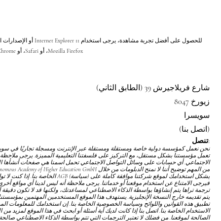
للحصول على أفضل تجربة مشاهد
Mozilla Firefox، أو Safari، أو Chrome.
شارع فريلاجيرش 39 (الطابق الثاني)
8047 زيورخ
سويسرا
(اتصل بنا)
تنصل:
تعمل مؤسستنا بشكل مستقل، مع التركيز على فلسفتنا التعليمية المميزة. يرجى ملاحظة 
الاجتماعي. أي حسابات على وسائل التواصل الاجتماعي تحمل اسمنا هي صفحات أنشأها المع
يشكل استخدامك لموقع شركتنا موافقة كاملة على
(سياسة) AGB
الخاصة بنا. إذا كنت لا 
فيرجى الامتناع عن استخدام موقعنا أو خدماتنا. يرجى ملاحظة أنه ليس لدينا أي مواقع أخرى ت
ترجمة تراها يتم إنشاؤها بواسطة الذكاء الاصطناعي لمساعدتك، ولكنها قد لا تكون دقيقة أ
يتم تقديمه خارج النسخة الإنجليزية. يستهدف هذا الموقع المستخدمين المهتمين بمؤسست
تطبيق هذه القوانين واللوائح
وسياسة الخصوصية
الخاصة بنا. إن استخدامك للمعلومات ال
الاستخدام
الخاصة بنا. اتصل بنا إذا كانت لديك أية أسئلة أو ابحث في هذا الموقع لمزيد من 
الصالحة لموقعنا. من فضلك لا تعتبر الترجمات التي تتم بواسطة الذكاء الاصطناعي صالحة 