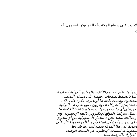
ة، يرجى استخدام Internet Explorer 11 أو الإصدارات الأحدث على سطح المكتب أو الكمبيوتر المحمول، أو
نحن نعمل كمؤسسة دولية خاصة ومستقلة ومستقلة عبر الإنترنت ومسجلة تجاريًا في سويسرا منذ عام 2013، مع الالتزام بالمعايير الدولية الصارمة.
أننا لا نحتفظ بصفحات رسمية على وسائل التواصل
جبون وليست تابعة لنا أو نديرها. علاوة على ذلك،
من المهم توضيح أننا لا نمنح الدبلومات من خلال Autonomous Academy of Higher Education GmbH؛ يمنح الشركاء الموقرون جميع الدرجات النهائية.
توافق على أي جانب من جوانب
(سياسة) AGB
الخاصة بنا،
مثل شركتنا. الموقع الإلكتروني باللغة الإنجليزية، وأي
و صالحة تمامًا. نحن لا نتحمل المسؤولية عن أي محتوى
نا في سويسرا. يشكل استخدام هذا الموقع موافقتك على
موجودة على هذا الموقع يخضع لشروط
شروط
المعلومات. النسخة الإنجليزية هي النسخة الوحيدة
لقرارك بالدراسة معنا.