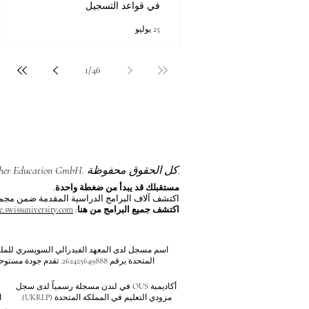
في قواعد التسجيل
25 يوليو
1
/
46
جميع المحتويات © حقوق الطبع والنشر لشركة Autonomous Academy of Higher Education GmbH. كل الحقوق محفوظة.
مستقبلك قد يبدأ من ضغطة واحدة.
اكتشف آلاف البرامج الدراسية المقدمة ضمن مجموعة VBNN في 9 مدن دولية. اختر البرنامج الذي يناسب أهدافك، لغتك، وطم
اكتشف جميع البرامج من هنا:
e.swissuniversity.com/
أكاديمية OUS في لندن مسجلة رسمياً لدى سجل
مزودي التعليم في المملكة المتحدة (UKRLP).
ا