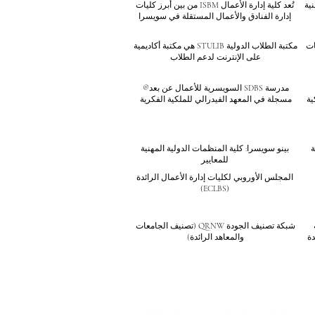
نية
تُعد كلية إدارة الأعمال ISBM من بين أبرز كليات
إدارة الفنادق والأعمال المستقلة في سويسرا
سات
مكتبة الطلاب الدولية STULIB هي مكتبة أكاديمية
على الإنترنت لدعم الطلاب
مدرسة SDBS السويسرية للأعمال عن بعد®
ية
مسجلة في المعهد الفيدرالي للملكية الفكرية
ة
بينو سويسرا: كلية المنظمات الدولية المهنية
للمعايير
المجلس الأوروبي لكليات إدارة الأعمال الرائدة
(ECLBS)
شبكة تصنيف الجودة QRNW (تصنيف الجامعات
دة
والمعاهد الرائدة)
ليم العالي لتأثير الاستدامة لعام 2026