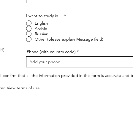
I want to study in ...
*
English
Arabic
Russian
Other (please explain Message field)
ld)
Phone (with country code)
I confirm that all the information provided in this form is accurate and
ter.
View terms of use