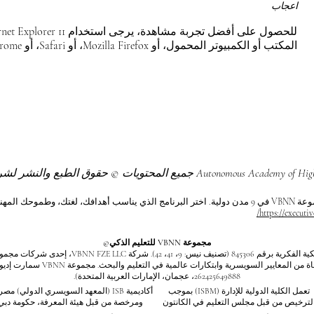
اعجاب
المكتب أو الكمبيوتر المحمول، أو Mozilla Firefox، أو Safari، أو Chrome.
وحك المهني.
https://executiv
مجموعة VBNN للتعليم الذكي©
اسم مسجل لدى المعهد الفيدرالي السويسري للملكية الف
262425649888، عجمان، الإمارات العربية المتحدة).
تعمل الكلية الدولية للإدارة (ISBM) بموجب
أكاديمية ISB (المعهد السويسري الدولي) م
لترخيص من قبل مجلس التعليم في الكانتون
ومرخصة من قبل هيئة المعرفة، حكومة دبي