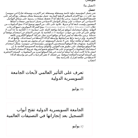
سويسرا
(اتصل بنا)
تنصل:
نحن نعمل كمؤسسة دولية خاصة ومستقلة ومستقلة عبر الإنترنت ومسجلة تجاريًا في سويسرا
منذ عام 2013، مع الالتزام بالمعايير الدولية الصارمة. تعمل مؤسستنا بشكل مستقل، مع التركيز على
فلسفتنا التعليمية المميزة. يرجى ملاحظة أننا لا نحتفظ بصفحات رسمية على وسائل التواصل
الاجتماعي. أي حسابات على وسائل التواصل الاجتماعي تحمل اسمنا هي صفحات أنشأها
المعجبون وليست تابعة لنا أو نديرها. علاوة على ذلك، من المهم توضيح أننا لا نمنح الدبلومات من
خلال Autonomous Academy of Higher Education GmbH؛ يمنح الشركاء الموقرون جميع الدرجات
النهائية. يشكل استخدامك لموقع شركتنا موافقة كاملة على
(سياسة) AGB
الخاصة بنا. إذا كنت لا
توافق على أي جانب من جوانب
(سياسة) AGB
الخاصة بنا، فيرجى الامتناع عن استخدام موقعنا أو
خدماتنا. يرجى ملاحظة أنه ليس لدينا أي مواقع أخرى تمثل شركتنا. الموقع الإلكتروني باللغة
الإنجليزية، وأي ترجمة تراها يتم إنشاؤها بواسطة الذكاء الاصطناعي لمساعدتك، ولكنها قد لا
تكون دقيقة أو صالحة تمامًا. نحن لا نتحمل المسؤولية عن أي محتوى يتم تقديمه خارج النسخة
الإنجليزية. يستهدف هذا الموقع المستخدمين المهتمين بمؤسستنا في سويسرا. يشكل استخدام
هذا الموقع موافقتك على تطبيق هذه القوانين واللوائح
وسياسة الخصوصية
الخاصة بنا. إن
استخدامك للمعلومات الموجودة على هذا الموقع يخضع لشروط
شروط الاستخدام
الخاصة بنا.
اتصل بنا إذا كانت لديك أية أسئلة أو ابحث في هذا الموقع لمزيد من المعلومات. النسخة الإنجليزية
هي النسخة الوحيدة الصالحة لموقعنا. من فضلك لا تعتبر الترجمات التي تتم بواسطة الذكاء
الاصطناعي صالحة لقرارك بالدراسة معنا.
اعجاب
تعرف على التأثير العالمي لأبحاث الجامعة
السويسرية الدولية
29 يوليو
الجامعة السويسرية الدولية تفتح أبواب
التسجيل بعد إنجازاتها في التصنيفات العالمية
27 يوليو