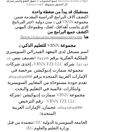
جميع المحتويات © حقوق الطبع والنشر لشركة Autonomous Academy of Higher
Education GmbH. كل الحقوق محفوظة.
مستقبلك قد يبدأ من ضغطة واحدة.
اكتشف آلاف البرامج الدراسية المقدمة ضمن
مجموعة VBNN في 9 مدن دولية. اختر البرنامج
الذي يناسب أهدافك، لغتك، وطموحك المهني.
اكتشف جميع البرامج من
هنا:
https://executive.swissuniversity.com/
مجموعة VBNN للتعليم الذكي©
اسم مسجل لدى المعهد الفيدرالي السويسري
للملكية الفكرية برقم 845306 (تصنيف نيس: 9،
41، 42). شركة VBNN FZE LLC، إحدى شركات
مجموعة سمارت إديوكيشن. مرخصة في
الإمارات العربية المتحدة برقم
262425649888
.
تقدم جودة مستوحاة من المعايير السويسرية
وابتكارات عالمية في التعليم والبحث.
مجموعة VBNN سمارت إديوكيشن (شركة
VBNN FZE LLC - رقم الترخيص
262425649888
، عجمان، الإمارات العربية
المتحدة).
الجامعة السويسرية الدولية
SIU
(
معتمدة من قبل
وزارة التعليم والعلوم KG).