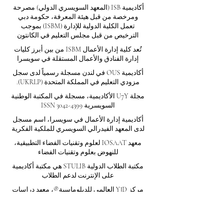
أكاديمية ISB (المعهد السويسري الدولي) مصرحة
ومرخصة من قبل هيئة المعرفة، حكومة دبي
تعمل الكلية الدولية للإدارة (ISBM) بموجب
الترخيص من قبل مجلس التعليم في الكانتون
تُعد كلية إدارة الأعمال ISBM من بين أبرز كليات
إدارة الفنادق والأعمال المستقلة في سويسرا
أكاديمية OUS في لندن مسجلة رسمياً لدى سجل
مزودي التعليم في المملكة المتحدة (UKRLP).
مجلة U7Y الأكاديمية، مسجلة في المكتبة الوطنية
السويسرية ISSN 3042-4399
أكاديمية إدارة الأعمال في سويسرا، اسم مسجل
لدى المعهد الفيدرالي السويسري للملكية الفكرية
معهد IOSAAT لعلوم وتقنيات الفضاء التطبيقية،
للنهوض بعلوم وتقنيات الفضاء
مكتبة الطلاب الدولية STULIB هي مكتبة أكاديمية
على الإنترنت لدعم الطلاب
مركز YJD العالمي للدبلوماسية®، معهد دراسات
الدبلوماسية والعلوم السياسية في سويسرا
أكاديمية AAHES المستقلة للتعليم العالي والمهني