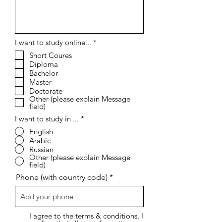
إ
I want to study online...
*
ل
Short Coures
ز
Diploma
ا
م
Bachelor
ي
Master
Doctorate
Other (please explain Message
field)
I want to study in ...
*
English
Arabic
Russian
Other (please explain Message
field)
Phone (with country code)
I agree to the terms & conditions, I