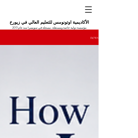
الأكاديمية اوتونومس للتعليم العالي في زيورخ
مؤسسة دولية خاصة ومستقلة، مسجلة في سويسرا منذ عام 2013
news