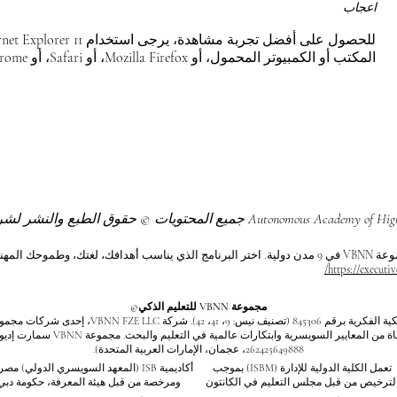
اعجاب
المكتب أو الكمبيوتر المحمول، أو Mozilla Firefox، أو Safari، أو Chrome.
وحك المهني.
https://executiv
مجموعة VBNN للتعليم الذكي©
اسم مسجل لدى المعهد الفيدرالي السويسري للملكية الف
262425649888، عجمان، الإمارات العربية المتحدة).
تعمل الكلية الدولية للإدارة (ISBM) بموجب
أكاديمية ISB (المعهد السويسري الدولي) م
لترخيص من قبل مجلس التعليم في الكانتون
ومرخصة من قبل هيئة المعرفة، حكومة دبي