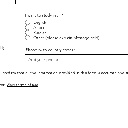
I want to study in ...
*
English
Arabic
Russian
Other (please explain Message field)
ld)
Phone (with country code)
I confirm that all the information provided in this form is accurate and
ter.
View terms of use