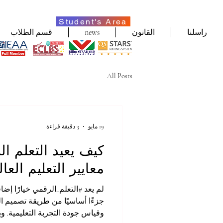
Student's Area
راسلنا
القانون
news
قسم الطلاب
All Posts
19 مايو
3 دقيقة قراءة
كيف يعيد التعلم ا
معايير التعليم العا
لم يعد #التعلم_الرقمي خيارًا إضاف
جزءًا أساسيًا من طريقة تصميم الب
وقياس جودة التجربة التعليمية. وب