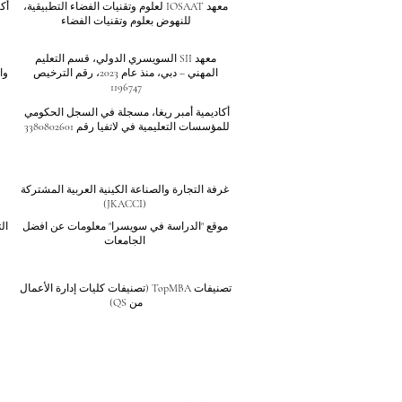
معهد IOSAAT لعلوم وتقنيات الفضاء التطبيقية،
أك
للنهوض بعلوم وتقنيات الفضاء
معهد SII السويسري الدولي، قسم التعليم
المهني – دبي، منذ عام 2023، رقم الترخيص
وا
1196747
أكاديمية أمبر ريغا، مسجلة في السجل الحكومي
للمؤسسات التعليمية في لاتفيا رقم 3380802601
غرفة التجارة والصناعة الكينية العربية المشتركة
(JKACCI)
موقع "الدراسة في سويسرا" معلومات عن افضل
ال
الجامعات
تصنيفات TopMBA (تصنيفات كليات إدارة الأعمال
من QS)
تُصنف الجامعة السويسرية الدولية (SIU) ضمن أفضل 401-600 جامعة على مستوى العالم بحسب