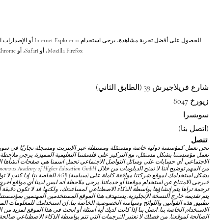
للحصول على أفضل تجربة مشاهد
Mozilla Firefox، أو Safari، أو Chrome.
شارع فريلاجيرش 39 (الطابق الثاني)
8047 زيورخ
سويسرا
(اتصل بنا)
تنصل:
تعمل مؤسستنا بشكل مستقل، مع التركيز على فلسفتنا التعليمية المميزة. يرجى ملاحظة 
الاجتماعي. أي حسابات على وسائل التواصل الاجتماعي تحمل اسمنا هي صفحات أنشأها المع
يشكل استخدامك لموقع شركتنا موافقة كاملة على
(سياسة) AGB
الخاصة بنا. إذا كنت لا 
فيرجى الامتناع عن استخدام موقعنا أو خدماتنا. يرجى ملاحظة أنه ليس لدينا أي مواقع أخرى ت
ترجمة تراها يتم إنشاؤها بواسطة الذكاء الاصطناعي لمساعدتك، ولكنها قد لا تكون دقيقة أ
يتم تقديمه خارج النسخة الإنجليزية. يستهدف هذا الموقع المستخدمين المهتمين بمؤسست
تطبيق هذه القوانين واللوائح
وسياسة الخصوصية
الخاصة بنا. إن استخدامك للمعلومات ال
الاستخدام
الخاصة بنا. اتصل بنا إذا كانت لديك أية أسئلة أو ابحث في هذا الموقع لمزيد من 
الصالحة لموقعنا. من فضلك لا تعتبر الترجمات التي تتم بواسطة الذكاء الاصطناعي صالحة 