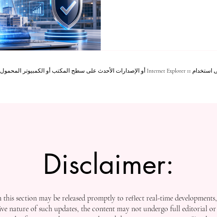
خ، سويسرا، المسجلة في
201 تحت الاسم الرسمي الأكاديمية المستقلة
ذا التحول يعكس مرحلة جديدة
طالب يبحث عن تعليم أكثر
المهنية. في السابق، كانت معايير
Mozilla Fire، أو Safari، أو Chrome.
Disclaimer:
this section may be released promptly to reflect real-time developments
ive nature of such updates, the content may not undergo full editorial or 