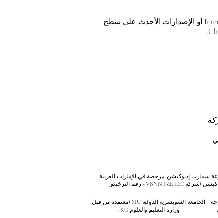
للحصول على أفضل تجربة مشاهدة، يرجى استخدام Internet Explorer 11 أو الإصدارات الأحدث على سطح
كرية برقم 845306 (تصنيف نيس: 9، 41، 42). شركة VBNN FZE LLC، إحدى شركات مجموعة سمارت إديوكيشن. مرخصة في الإمارات العربية
المتحدة برقم 262425649888. تقدم جودة مستوحاة من المعايير السويسرية وابتكارات عالمية في التعليم والبحث. مجموعة VBNN سمارت إديوكيشن (شركة VBNN FZE LLC - رقم الترخيص
صرحة
الجامعة السويسرية الدولية
SIU
(
معتمدة من قبل
وزارة التعليم والعلوم KG).