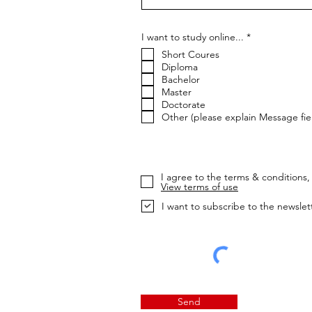
إ
I want to study online...
*
ل
Short Coures
ز
ا
Diploma
م
Bachelor
ي
Master
Doctorate
Other (please explain Message fie
I agree to the terms & conditions, 
View terms of use
I want to subscribe to the newslet
Send