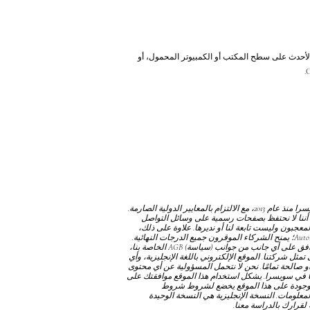
ة، يرجى استخدام Internet Explorer 11 أو الإصدارات الأحدث على سطح المكتب أو الكمبيوتر المحمول، أو
نحن نعمل كمؤسسة دولية خاصة ومستقلة ومستقلة عبر الإنترنت ومسجلة تجاريًا في سويسرا منذ عام 2013، مع الالتزام بالمعايير الدولية الصارمة.
أننا لا نحتفظ بصفحات رسمية على وسائل التواصل
جبون وليست تابعة لنا أو نديرها. علاوة على ذلك،
من المهم توضيح أننا لا نمنح الدبلومات من خلال Autonomous Academy of Higher Education GmbH؛ يمنح الشركاء الموقرون جميع الدرجات النهائية.
توافق على أي جانب من جوانب
(سياسة) AGB
الخاصة بنا،
مثل شركتنا. الموقع الإلكتروني باللغة الإنجليزية، وأي
و صالحة تمامًا. نحن لا نتحمل المسؤولية عن أي محتوى
نا في سويسرا. يشكل استخدام هذا الموقع موافقتك على
موجودة على هذا الموقع يخضع لشروط
شروط
المعلومات. النسخة الإنجليزية هي النسخة الوحيدة
لقرارك بالدراسة معنا.