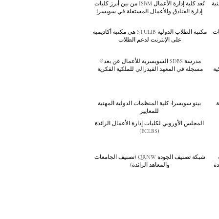
نية
تُعد كلية إدارة الأعمال ISBM من بين أبرز كليات
إدارة الفنادق والأعمال المستقلة في سويسرا
سات
مكتبة الطلاب الدولية STULIB هي مكتبة أكاديمية
على الإنترنت لدعم الطلاب
مدرسة SDBS السويسرية للأعمال عن بعد®
ية
مسجلة في المعهد الفيدرالي للملكية الفكرية
ة
بينو سويسرا: كلية المنظمات الدولية المهنية
للمعايير
المجلس الأوروبي لكليات إدارة الأعمال الرائدة
(ECLBS)
شبكة تصنيف الجودة QRNW (تصنيف الجامعات
دة
والمعاهد الرائدة)
ليم العالي لتأثير الاستدامة لعام 2026