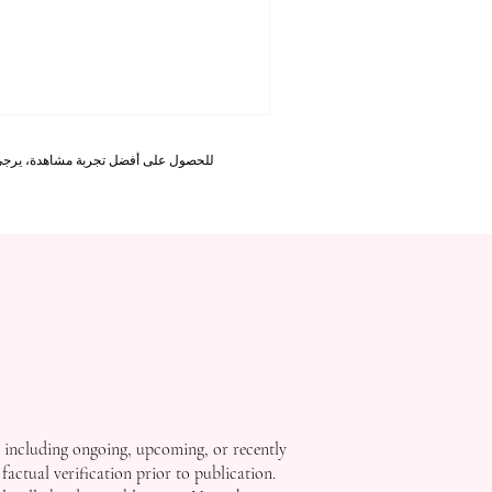
للتعليم العالي والمهني في زيور
سويسرا منذ عام 3
ذات المسؤولية المحدودة، فإن ه
في التعليم الحديث، حيث أصبح ال
مرونة، ووضوحًا، وارتباطًا بحياته 
التعلي
للحصول على أفضل تجربة مشاهدة، يرجى استخدام Internet Explorer 11 أو الإصدارات الأحدث على سطح المكتب أو الكمبيوتر المحمول، أو fox
, including ongoing, upcoming, or recently
factual verification prior to publication.