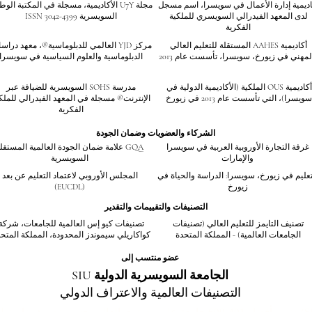
اديمية إدارة الأعمال في سويسرا، اسم مسجل
مجلة U7Y الأكاديمية، مسجلة في المكتبة الوط
لدى المعهد الفيدرالي السويسري للملكية
السويسرية ISSN 3042-4399
الفكرية
أكاديمية AAHES المستقلة للتعليم العالي
مركز YJD العالمي للدبلوماسية®، معهد درا
لمهني في زيورخ، سويسرا، تأسست عام 2013
الدبلوماسية والعلوم السياسية في سويسرا
أكاديمية OUS الملكية (الأكاديمية الدولية في
مدرسة SOHS السويسرية للضيافة عبر
سويسرا)، التي تأسست عام 2013 في زيورخ
الإنترنت® مسجلة في المعهد الفيدرالي للملك
الفكرية
الشركاء والعضويات وضمان الجودة
غرفة التجارة الأوروبية العربية في سويسرا
GQA علامة ضمان الجودة العالمية المستقل
والإمارات
السويسرية
تعليم في زيورخ، سويسرا: الدراسة والحياة في
المجلس الأوروبي لاعتماد التعليم عن بعد
زيورخ
(EUCDL)
التصنيفات والتقييمات والتقدير
تصنيف التايمز للتعليم العالي (تصنيفات
تصنيفات كيو إس العالمية للجامعات، شركة
الجامعات العالمية) - المملكة المتحدة
كواكاريلي سيموندز المحدودة، المملكة المتح
عضو منتسب إلى
الجامعة السويسرية الدولية SIU
التصنيفات العالمية والاعتراف الدولي
تصنيف تايمز للتع