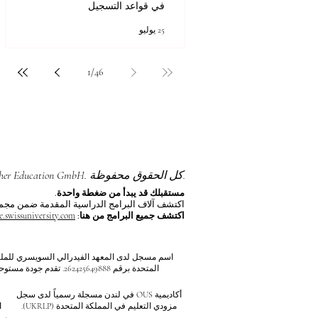
في قواعد التسجيل
25 يوليو
1
/
46
جميع المحتويات © حقوق الطبع والنشر لشركة Autonomous Academy of Higher Education GmbH. كل الحقوق محفوظة.
مستقبلك قد يبدأ من ضغطة واحدة.
اكتشف آلاف البرامج الدراسية المقدمة ضمن مجموعة VBNN في 9 مدن دولية. اختر البرنامج الذي يناسب أهدافك، لغتك، وطم
اكتشف جميع البرامج من هنا:
e.swissuniversity.com/
أكاديمية OUS في لندن مسجلة رسمياً لدى سجل
مزودي التعليم في المملكة المتحدة (UKRLP).
ا