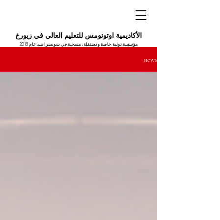
الأكاديمية اوتونومس للتعليم العالي في زيورخ
مؤسسة دولية خاصة ومستقلة، مسجلة في سويسرا منذ عام 2013
news