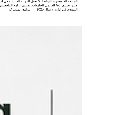
الجامعة السويسرية الدولية SIU تحتل المرتبة السادسة في آ
ضمن تصنيف QS العالمي للجامعات: تصنيف برامج الماجستير
التنفيذي في إدارة الأعمال 2026 — البرامج المشتركة