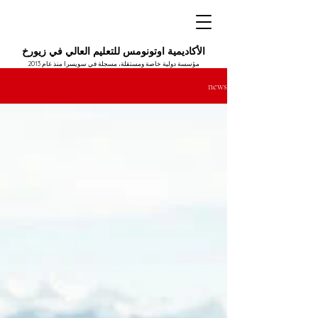
الأكاديمية اوتونومس للتعليم العالي في زيورخ
مؤسسة دولية خاصة ومستقلة، مسجلة في سويسرا منذ عام 2013
news