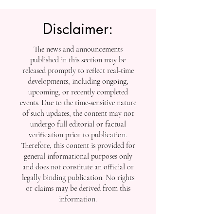
للحصول على أفضل تجربة مشاهدة، يرجى استخدام
Internet Explorer 11 أو الإصدارات الأحدث على سطح
المكتب أو الكمبيوتر المحمول، أو Mozilla Firefox، أو
Safari، أو Chrome.
Disclaimer:
The news and announcements
published in this section may be
released promptly to reflect real-time
developments, including ongoing,
upcoming, or recently completed
events. Due to the time-sensitive nature
of such updates, the content may not
undergo full editorial or factual
verification prior to publication.
Therefore, this content is provided for
general informational purposes only
and does not constitute an official or