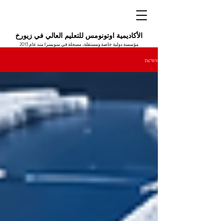
الأكاديمية اوتونومس للتعليم العالي في زيورخ
مؤسسة دولية خاصة ومستقلة، مسجلة في سويسرا منذ عام 2013
news