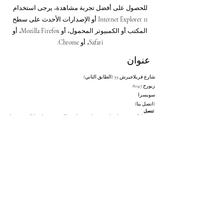
I agree to the terms & conditions, I
confirm that all the information
provided in this form is accurate
and truthful to the best of my
knowledge.
View terms of use
I want to subscribe to the
newsletter.
View terms of use
Send
للحصول على أفضل تجربة مشاهدة، يرجى استخدام
Internet Explorer 11 أو الإصدارات الأحدث على سطح
المكتب أو الكمبيوتر المحمول، أو Mozilla Firefox، أو
Safari، أو Chrome.
عنوان