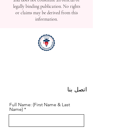
Disclaimer:
The news and announcements
published in this section may be
released promptly to reflect real-time
developments, including ongoing,
upcoming, or recently completed
events. Due to the time-sensitive nature
of such updates, the content may not
undergo full editorial or factual
verification prior to publication.
Therefore, this content is provided for
general informational purposes only
and does not constitute an official or
legally binding publication. No rights
or claims may be derived from this
information.