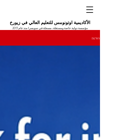
الأكاديمية اوتونومس للتعليم العالي في زيورخ
مؤسسة دولية خاصة ومستقلة، مسجلة في سويسرا منذ عام 2013
news