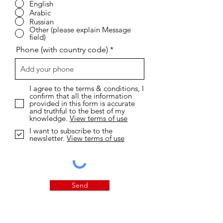
Message
إ
I want to study online...
*
ل
Short Coures
ز
Diploma
ا
م
Bachelor
ي
Master
Doctorate
Other (please explain Message
field)
I want to study in ...
*
English
Arabic
Russian
Other (please explain Message
field)
Phone (with country code)