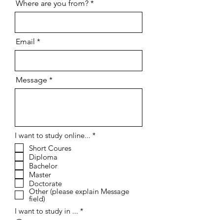
اتصل بنا
Full Name: (First Name & Last
Name)
Where are you from?
Email