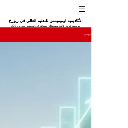
الأكاديمية اوتونومس للتعليم العالي في زيورخ
مؤسسة دولية خاصة ومستقلة، مسجلة في سويسرا منذ عام 2013
news