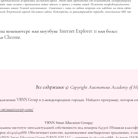
редставленный за пределами английской версии. Этот сайт предназначен для пользователей, интересующихся
ает ваше согласие с применением таких законов и правил, а также нашей
Политики конфиденциальности
.
ложениями наших
Условий использования
. Свяжитесь с нами по любым вопросам или найдите на этом сайте
нной допустимой версией для нашего сайта. Пожалуйста, не рассматривайте переводы, выполненные ИИ, как
а компьютере или ноутбуке Internet Explorer 11 или более
или Chrome.
Все содержимое © Copyright Autonomous Academy of H
длагаемых VBNN Group в 9 международных городах. Найдите программу, которая соо
e.swissuniversity.com/
VBNN Smart Education Group©
льном институте интеллектуальной собственности под номером 845306 (Ниццкая классифик
ом 262425649888. Обеспечивает качество, вдохновленное швейцарскими традициями, и гло
VBNN Smart Education Group (VBNN FZE LLC – лицензия № 262425649888, Аджман, ОАЭ