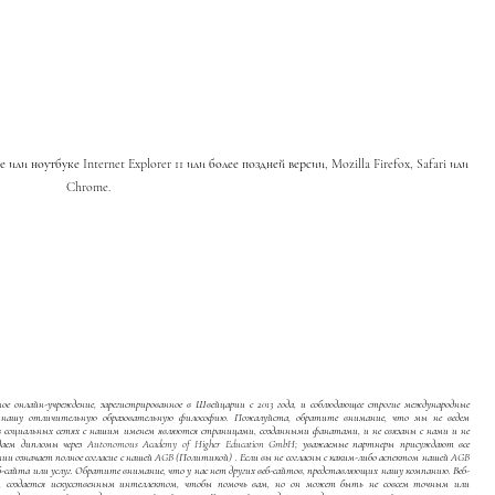
ли ноутбуке Internet Explorer 11 или более поздней версии, Mozilla Firefox, Safari или
Chrome.
е онлайн-учреждение, зарегистрированное в Швейцарии с 2013 года, и соблюдающее строгие международные
я нашу отличительную образовательную философию. Пожалуйста, обратите внимание, что мы не ведем
в социальных сетях с нашим именем являются страницами, созданными фанатами, и не связаны с нами и не
аем дипломы через Autonomous Academy of Higher Education GmbH; уважаемые партнеры присуждают все
ии означает полное согласие с нашей
AGB (Политикой)
. Если вы не согласны с каким-либо аспектом нашей
AGB
б-сайта или услуг. Обратите внимание, что у нас нет других веб-сайтов, представляющих нашу компанию. Веб-
е, создается искусственным интеллектом, чтобы помочь вам, но он может быть не совсем точным или