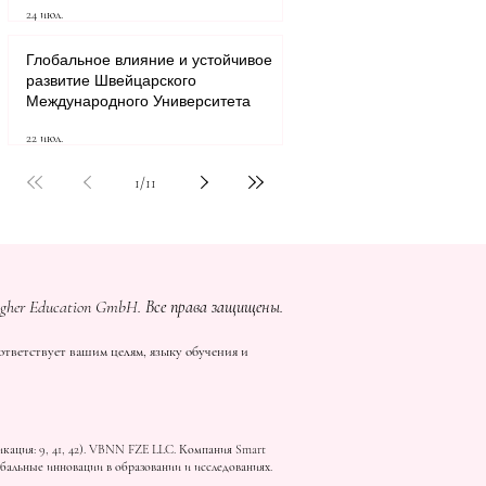
24 июл.
Глобальное влияние и устойчивое
развитие Швейцарского
Международного Университета
22 июл.
1
/
11
igher Education GmbH. Все права защищены.
тветствует вашим целям, языку обучения и
ация: 9, 41, 42). VBNN FZE LLC. Компания Smart
бальные инновации в образовании и исследованиях.
)