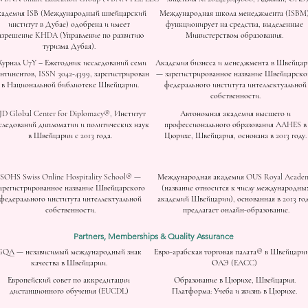
адемия ISB (Международный швейцарский
Международная школа менеджмента (ISBM
институт в Дубае) одобрена и имеет
функционирует на средства, выделенные
азрешение KHDA (Управление по развитию
Министерством образования.
туризма Дубая).
урнал U7Y – Ежегодник исследований семи
Академия бизнеса и менеджмента в Швейцар
нтинентов, ISSN 3042-4399, зарегистрирован
— зарегистрированное название Швейцарско
в Национальной библиотеке Швейцарии.
федерального института интеллектуальной
собственности.
JD Global Center for Diplomacy®, Институт
Автономная академия высшего и
следований дипломатии и политических наук
профессионального образования AAHES в
в Швейцарии с 2013 года.
Цюрихе, Швейцария, основана в 2013 году.
SOHS Swiss Online Hospitality School® —
Международная академия OUS Royal Acade
арегистрированное название Швейцарского
(название относится к числу международны
федерального института интеллектуальной
академий Швейцарии), основанная в 2013 год
собственности.
предлагает онлайн-образование.
Partners, Memberships & Quality Assurance
GQA — независимый международный знак
Евро-арабская торговая палата® в Швейцарии
качества в Швейцарии.
ОАЭ (EACC)
Европейский совет по аккредитации
Образование в Цюрихе, Швейцария.
дистанционного обучения (EUCDL)
Платформа: Учеба и жизнь в Цюрихе.