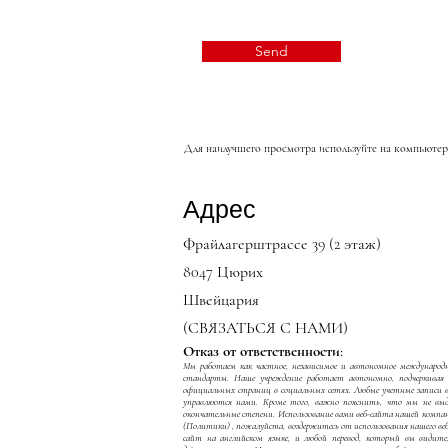
Send
Для наилучшего просмотра используйте на компьютере и
Адрес
Фрайлагерштрассе 39 (2 этаж)
8047 Цюрих
Швейцария
(СВЯЗАТЬСЯ С НАМИ)
Отказ от ответственности:
Мы работаем как частное, независимое и автономное международно
стандарты. Наше учреждение работает автономно, подчеркива
официальных страниц в социальных сетях. Любые учетные записи 
управляются нами. Кроме того, важно пояснить, что мы не выд
окончательные степени. Использование вами веб-сайта нашей компан
(Политики)
, пожалуйста, воздержитесь от использования нашего ве
сайт на английском языке, и любой перевод, который вы видит