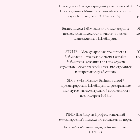
Швейцарский международный университет SIU
Ак
(
аккредитован Министерством образования и
науки KG, лицензия № LS240001853).
р
Бизнес-школа ISBM входит в число ведущих
Ж
независимых школ гостиничного и бизнес-
ко
менеджмента в Швейцарии.
STULIB – Международная студенческая
Y
библиотека – это академическая онлайн-
ис
библиотека, созданная для поддержки
студентов, исследователей и тех, кто стремится
к непрерывному обучению.
SDBS Swiss Distance Business School®
зарегистрирована Швейцарским федеральным
з
институтом интеллектуальной собственности
под номером 806818.
PINO Швейцария: Профессиональный
международный колледж по соблюдению норм.
Европейский совет ведущих бизнес-школ
(ECLBS)