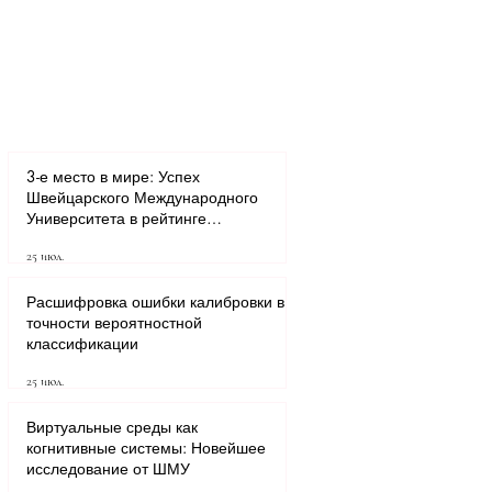
3-е место в мире: Успех
Швейцарского Международного
Университета в рейтинге
транснациональных университетов
25 июл.
QRNW 2027
Расшифровка ошибки калибровки в
точности вероятностной
классификации
25 июл.
Виртуальные среды как
когнитивные системы: Новейшее
исследование от ШМУ