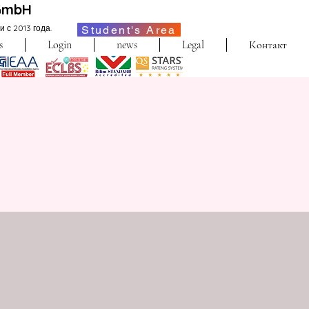
GmbH
с 2013 года.
Student's Area
s
Login
news
Legal
Контакт