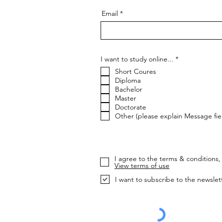
Email
О
I want to study online...
*
б
Short Coures
я
з
Diploma
а
Bachelor
т
Master
е
Doctorate
л
ь
Other (please explain Message fie
н
о
I agree to the terms & conditions, 
View terms of use
I want to subscribe to the newslet