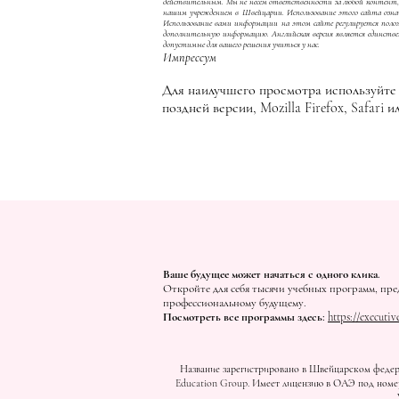
действительным. Мы не несем ответственности за любой контент, п
нашим учреждением в Швейцарии. Использование этого сайта означ
Использование вами информации на этом сайте регулируется по
дополнительную информацию. Английская версия является единстве
допустимые для вашего решения учиться у нас.
Импрессум
Для наилучшего просмотра используйте н
поздней версии, Mozilla Firefox, Safari 
Ваше будущее может начаться с одного клика.
Откройте для себя тысячи учебных программ, пре
профессиональному будущему.
Посмотреть все программы здесь:
https://executiv
Название зарегистрировано в Швейцарском федера
Education Group. Имеет лицензию в ОАЭ под номер