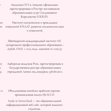
)
Академия OUS в Лондоне официально
зарегистрирована в Реестре поставщиков
образовательных услуг Соединенного
Королевства (UKRLP).
ии
Институт космических и прикладных
го
технологий IOSAAT, развитие космических наук
и технологий.
Швейцарский международный институт SII,
Департамент профессионального образования –
Дубай, ОАЭ, с 2023 года, лицензия № 1196747.
my
Амберская академия Рига, зарегистрирована в
х
Государственном реестре образовательных
у,
учреждений Латвии под номером 3380802601.
 и
Объединенная кенийско-арабская торгово-
промышленная палата (JKACCI)
Study in Switzerland — это образовательный
информационный веб-сайт, который помогает
студентам.