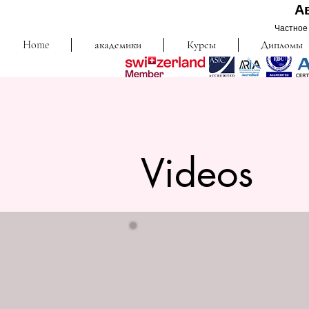
А
Частное 
Home
академики
Курсы
Дипломы
Videos