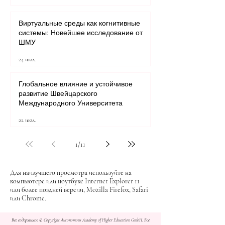
Виртуальные среды как когнитивные
системы: Новейшее исследование от
ШМУ
24 июл.
Глобальное влияние и устойчивое
развитие Швейцарского
Международного Университета
22 июл.
1
/
11
Для наилучшего просмотра используйте на
компьютере или ноутбуке Internet Explorer 11
или более поздней версии, Mozilla Firefox, Safari
или Chrome.
Все содержимое © Copyright Autonomous Academy of Higher Education GmbH. Все