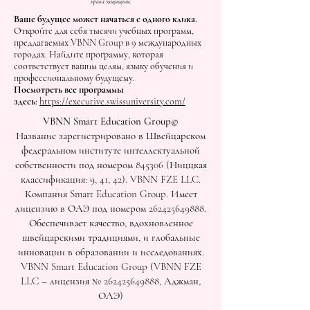
права защищены.
Ваше будущее может начаться с одного клика.
Откройте для себя тысячи учебных программ,
предлагаемых VBNN Group в 9 международных
городах. Найдите программу, которая
соответствует вашим целям, языку обучения и
профессиональному будущему.
Посмотреть все программы
здесь:
https://executive.swissuniversity.com/
VBNN Smart Education Group©
Название зарегистрировано в Швейцарском
федеральном институте интеллектуальной
собственности под номером 845306 (Ниццкая
классификация: 9, 41, 42). VBNN FZE LLC.
Компания Smart Education Group. Имеет
лицензию в ОАЭ под номером
262425649888
.
Обеспечивает качество, вдохновленное
швейцарскими традициями, и глобальные
инновации в образовании и исследованиях.
VBNN Smart Education Group (VBNN FZE
LLC – лицензия №
262425649888
, Аджман,
ОАЭ)