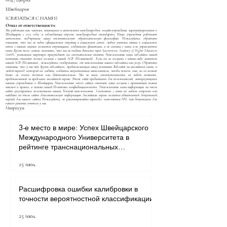
8047 Цюрих
Швейцария
(СВЯЗАТЬСЯ С НАМИ)
Отказ от ответственности:
Мы работаем как частное, независимое и автономное международное онлайн-учреждение, зарегистрированное в
Швейцарии с 2013 года, и соблюдающее строгие международные стандарты. Наше учреждение работает
автономно, подчеркивая нашу отличительную образовательную философию. Пожалуйста, обратите
внимание, что мы не ведем официальных страниц в социальных сетях. Любые учетные записи в социальных
сетях с нашим именем являются страницами, созданными фанатами, и не связаны с нами и не управляются
нами. Кроме того, важно пояснить, что мы не выдаем дипломы через Autonomous Academy of Higher Education
GmbH; уважаемые партнеры присуждают все окончательные степени. Использование вами веб-сайта нашей
компании означает полное согласие с нашей
AGB (Политикой)
. Если вы не согласны с каким-либо аспектом
нашей
AGB (Политики)
, пожалуйста, воздержитесь от использования нашего веб-сайта или услуг. Обратите
внимание, что у нас нет других веб-сайтов, представляющих нашу компанию. Веб-сайт на английском языке, и
любой перевод, который вы видите, создается искусственным интеллектом, чтобы помочь вам, но он может
быть не совсем точным или действительным. Мы не несем ответственности за любой контент,
представленный за пределами английской версии. Этот сайт предназначен для пользователей, интересующихся
нашим учреждением в Швейцарии. Использование этого сайта означает ваше согласие с применением таких
законов и правил, а также нашей
Политики конфиденциальности
. Использование вами информации на этом
сайте регулируется положениями наших
Условий использования
. Свяжитесь с нами по любым вопросам или
найдите на этом сайте дополнительную информацию. Английская версия является единственной допустимой
версией для нашего сайта. Пожалуйста, не рассматривайте переводы, выполненные ИИ, как допустимые для
вашего решения учиться у нас.
Импрессум
3-е место в мире: Успех Швейцарского
Международного Университета в
рейтинге транснациональных
университетов QRNW 2027
25 июл.
Расшифровка ошибки калибровки в
точности вероятностной классификации
25 июл.