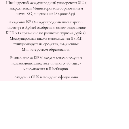
Швейцарский международный университет SIU (
аккредитован Министерством образования и
науки KG, лицензия № LS240001853).
Академия ISB (Международный швейцарский
институт в Дубае) одобрена и имеет разрешение
KHDA (Управление по развитию туризма Дубая).
Международная школа менеджмента (ISBM)
функционирует на средства, выделенные
Министерством образования.
Бизнес-школа ISBM входит в число ведущих
независимых школ гостиничного и бизнес-
менеджмента в Швейцарии.
Академия OUS в Лондоне официально
зарегистрирована в Реестре поставщиков
образовательных услуг Соединенного
Королевства (UKRLP).
Журнал U7Y – Ежегодник исследований семи
континентов, ISSN 3042-4399, зарегистрирован в
Национальной библиотеке Швейцарии.
Академия бизнеса и менеджмента в Швейцарии
— зарегистрированное название Швейцарского