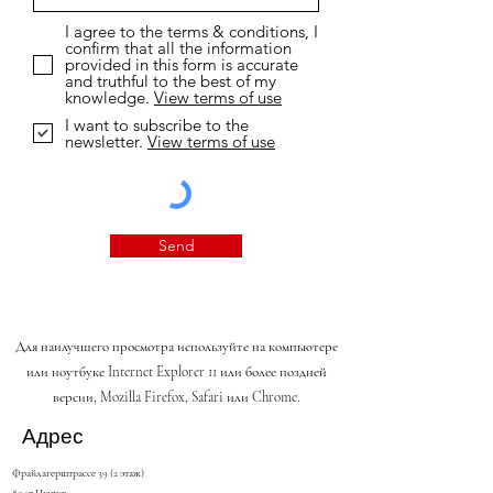
I agree to the terms & conditions, I
confirm that all the information
provided in this form is accurate
and truthful to the best of my
knowledge.
View terms of use
I want to subscribe to the
newsletter.
View terms of use
Send
Для наилучшего просмотра используйте на компьютере
или ноутбуке Internet Explorer 11 или более поздней
версии, Mozilla Firefox, Safari или Chrome.
Адрес
Фрайлагерштрассе 39 (2 этаж)