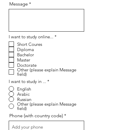
Message
О
I want to study online...
*
б
Short Coures
я
Diploma
з
а
Bachelor
т
Master
е
Doctorate
л
Other (please explain Message
ь
field)
н
о
I want to study in ...
*
English
Arabic
Russian
Other (please explain Message
field)
Phone (with country code)