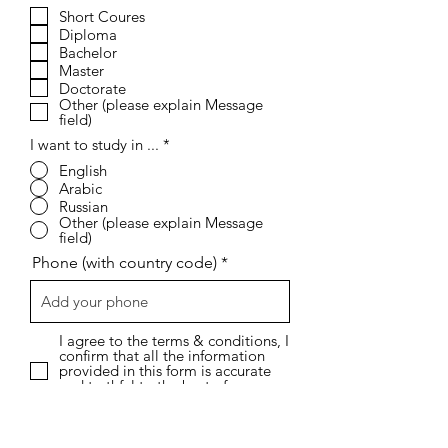
б
Short Coures
я
Diploma
з
а
Bachelor
т
Master
е
Doctorate
л
Other (please explain Message
ь
field)
н
о
I want to study in ...
*
English
Arabic
Russian
Other (please explain Message
field)
Phone (with country code)
I agree to the terms & conditions, I
confirm that all the information
provided in this form is accurate
and truthful to the best of my
knowledge.
View terms of use
I want to subscribe to the
newsletter.
View terms of use