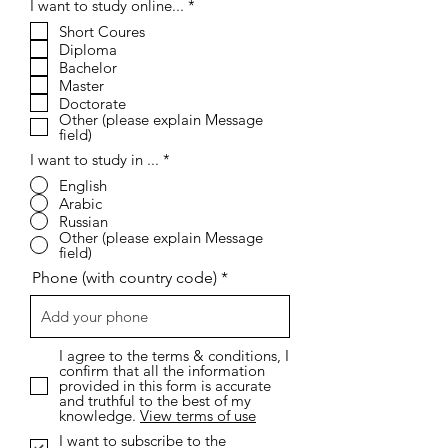
О
I want to study online...
*
б
Short Coures
я
Diploma
з
а
Bachelor
т
Master
е
Doctorate
л
Other (please explain Message
ь
field)
н
о
I want to study in ...
*
English
Arabic
Russian
Other (please explain Message
field)
Phone (with country code)
I agree to the terms & conditions, I
confirm that all the information
provided in this form is accurate
and truthful to the best of my
knowledge.
View terms of use
I want to subscribe to the