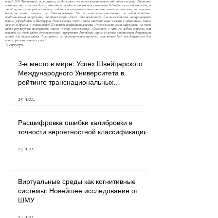
нашей
AGB (Политики)
, пожалуйста, воздержитесь от использования нашего веб-сайта или услуг. Обратите
внимание, что у нас нет других веб-сайтов, представляющих нашу компанию. Веб-сайт на английском языке, и
любой перевод, который вы видите, создается искусственным интеллектом, чтобы помочь вам, но он может
быть не совсем точным или действительным. Мы не несем ответственности за любой контент,
представленный за пределами английской версии. Этот сайт предназначен для пользователей, интересующихся
нашим учреждением в Швейцарии. Использование этого сайта означает ваше согласие с применением таких
законов и правил, а также нашей
Политики конфиденциальности
. Использование вами информации на этом
сайте регулируется положениями наших
Условий использования
. Свяжитесь с нами по любым вопросам или
найдите на этом сайте дополнительную информацию. Английская версия является единственной допустимой
версией для нашего сайта. Пожалуйста, не рассматривайте переводы, выполненные ИИ, как допустимые для
вашего решения учиться у нас.
Импрессум
3-е место в мире: Успех Швейцарского
Международного Университета в
рейтинге транснациональных
университетов QRNW 2027
25 июл.
Расшифровка ошибки калибровки в
точности вероятностной классификации
25 июл.
Виртуальные среды как когнитивные
системы: Новейшее исследование от
ШМУ
24 июл.