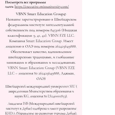
Посмотреть все программы
здесь:
https://executive.swissuniversity.com/
VBNN Smart Education Group©
Название зарегистрировано в Швейцарском
федеральном институте интеллектуальной
собственности под номером 845306 (Ниццкая
классификация: 9, 41, 42). VBNN FZE LLC.
Компания Smart Education Group. Имеет
лицензию в ОАЭ под номером
262425649888
.
Обеспечивает качество, вдохновленное
швейцарскими традициями, и глобальные
инновации в образовании и исследованиях.
VBNN Smart Education Group (VBNN FZE
LLC – лицензия №
262425649888
, Аджман,
ОАЭ)
Швейцарский международный университет SIU (
аккредитован Министерством образования и
науки KG, лицензия № LS240001853).
Академия ISB (Международный швейцарский
институт в Дубае) одобрена и имеет разрешение
KHDA (Управление по развитию туризма Дубая).