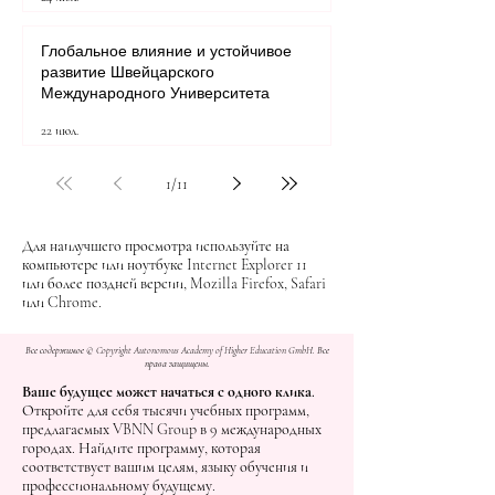
Глобальное влияние и устойчивое
развитие Швейцарского
Международного Университета
22 июл.
1
/
11
Для наилучшего просмотра используйте на
компьютере или ноутбуке Internet Explorer 11
или более поздней версии, Mozilla Firefox, Safari
или Chrome.
Все содержимое © Copyright Autonomous Academy of Higher Education GmbH. Все
права защищены.
Ваше будущее может начаться с одного клика.
Откройте для себя тысячи учебных программ,
предлагаемых VBNN Group в 9 международных
городах. Найдите программу, которая
соответствует вашим целям, языку обучения и
профессиональному будущему.