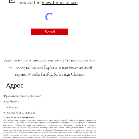
newsletter.
View terms of use
Send
Для наилучшего просмотра используйте на компьютере
или ноутбуке Internet Explorer 11 или более поздней
версии, Mozilla Firefox, Safari или Chrome.
Адрес
Фрайлагерштрассе 39 (2 этаж)
8047 Цюрих
Швейцария
(СВЯЗАТЬСЯ С НАМИ)
Отказ от ответственности:
Мы работаем как частное, независимое и автономное международное онлайн-учреждение, зарегистрированное в
Швейцарии с 2013 года, и соблюдающее строгие международные стандарты. Наше учреждение работает
автономно, подчеркивая нашу отличительную образовательную философию. Пожалуйста, обратите
внимание, что мы не ведем официальных страниц в социальных сетях. Любые учетные записи в социальных
сетях с нашим именем являются страницами, созданными фанатами, и не связаны с нами и не управляются
нами. Кроме того, важно пояснить, что мы не выдаем дипломы через Autonomous Academy of Higher Education
GmbH; уважаемые партнеры присуждают все окончательные степени. Использование вами веб-сайта нашей
компании означает полное согласие с нашей
AGB (Политикой)
. Если вы не согласны с каким-либо аспектом