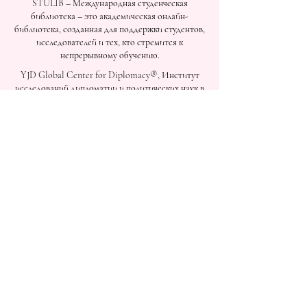
STULIB – Международная студенческая
библиотека – это академическая онлайн-
библиотека, созданная для поддержки студентов,
исследователей и тех, кто стремится к
непрерывному обучению.
YJD Global Center for Diplomacy®, Институт
исследований дипломатии и политических наук в
Швейцарии с 2013 года.
Автономная академия высшего и
профессионального образования AAHES в
Цюрихе, Швейцария, основана в 2013 году.
Швейцарский международный институт SII,
Департамент профессионального образования –
Дубай, ОАЭ, с 2023 года, лицензия № 1196747.
SDBS Swiss Distance Business School®
зарегистрирована Швейцарским федеральным
институтом интеллектуальной собственности
под номером 806818.
SOHS Swiss Online Hospitality School® —
зарегистрированное название Швейцарского
федерального института интеллектуальной