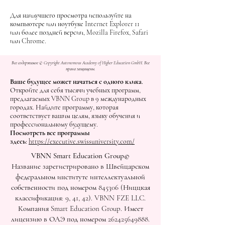
Для наилучшего просмотра используйте на
компьютере или ноутбуке Internet Explorer 11
или более поздней версии, Mozilla Firefox, Safari
или Chrome.
Все содержимое © Copyright Autonomous Academy of Higher Education GmbH. Все
права защищены.
Ваше будущее может начаться с одного клика.
Откройте для себя тысячи учебных программ,
предлагаемых VBNN Group в 9 международных
городах. Найдите программу, которая
соответствует вашим целям, языку обучения и
профессиональному будущему.
Посмотреть все программы
здесь:
https://executive.swissuniversity.com/
VBNN Smart Education Group©
Название зарегистрировано в Швейцарском
федеральном институте интеллектуальной
собственности под номером 845306 (Ниццкая
классификация: 9, 41, 42). VBNN FZE LLC.
Компания Smart Education Group. Имеет
лицензию в ОАЭ под номером
262425649888
.