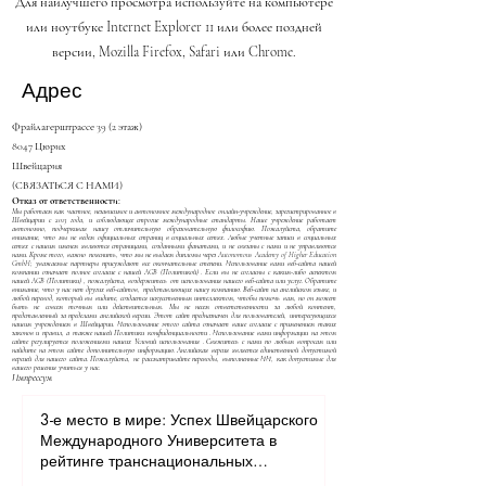
Для наилучшего просмотра используйте на компьютере
или ноутбуке Internet Explorer 11 или более поздней
версии, Mozilla Firefox, Safari или Chrome.
Адрес
Фрайлагерштрассе 39 (2 этаж)
8047 Цюрих
Швейцария
(СВЯЗАТЬСЯ С НАМИ)
Отказ от ответственности:
Мы работаем как частное, независимое и автономное международное онлайн-учреждение, зарегистрированное в
Швейцарии с 2013 года, и соблюдающее строгие международные стандарты. Наше учреждение работает
автономно, подчеркивая нашу отличительную образовательную философию. Пожалуйста, обратите
внимание, что мы не ведем официальных страниц в социальных сетях. Любые учетные записи в социальных
сетях с нашим именем являются страницами, созданными фанатами, и не связаны с нами и не управляются
нами. Кроме того, важно пояснить, что мы не выдаем дипломы через Autonomous Academy of Higher Education
GmbH; уважаемые партнеры присуждают все окончательные степени. Использование вами веб-сайта нашей
компании означает полное согласие с нашей
AGB (Политикой)
. Если вы не согласны с каким-либо аспектом
нашей
AGB (Политики)
, пожалуйста, воздержитесь от использования нашего веб-сайта или услуг. Обратите
внимание, что у нас нет других веб-сайтов, представляющих нашу компанию. Веб-сайт на английском языке, и
любой перевод, который вы видите, создается искусственным интеллектом, чтобы помочь вам, но он может
быть не совсем точным или действительным. Мы не несем ответственности за любой контент,
представленный за пределами английской версии. Этот сайт предназначен для пользователей, интересующихся
нашим учреждением в Швейцарии. Использование этого сайта означает ваше согласие с применением таких
законов и правил, а также нашей
Политики конфиденциальности
. Использование вами информации на этом
сайте регулируется положениями наших
Условий использования
. Свяжитесь с нами по любым вопросам или
найдите на этом сайте дополнительную информацию. Английская версия является единственной допустимой
версией для нашего сайта. Пожалуйста, не рассматривайте переводы, выполненные ИИ, как допустимые для
вашего решения учиться у нас.
Импрессум
3-е место в мире: Успех Швейцарского
Международного Университета в
рейтинге транснациональных
университетов QRNW 2027