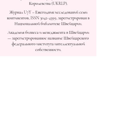
Королевства (UKRLP).
Журнал U7Y – Ежегодник исследований семи
континентов, ISSN 3042-4399, зарегистрирован в
Национальной библиотеке Швейцарии.
Академия бизнеса и менеджмента в Швейцарии
— зарегистрированное название Швейцарского
федерального института интеллектуальной
собственности.
Институт космических и прикладных технологий
IOSAAT, развитие космических наук и
технологий.
STULIB – Международная студенческая
библиотека – это академическая онлайн-
библиотека, созданная для поддержки студентов,
исследователей и тех, кто стремится к
непрерывному обучению.
YJD Global Center for Diplomacy®, Институт
исследований дипломатии и политических наук в
Швейцарии с 2013 года.
Автономная академия высшего и