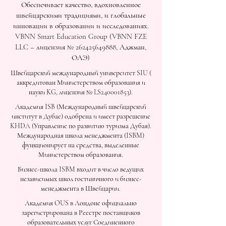
Обеспечивает качество, вдохновленное
швейцарскими традициями, и глобальные
инновации в образовании и исследованиях.
VBNN Smart Education Group (VBNN FZE
LLC – лицензия №
262425649888
, Аджман,
ОАЭ)
Швейцарский международный университет SIU (
аккредитован Министерством образования и
науки KG, лицензия № LS240001853).
Академия ISB (Международный швейцарский
институт в Дубае) одобрена и имеет разрешение
KHDA (Управление по развитию туризма Дубая).
Международная школа менеджмента (ISBM)
функционирует на средства, выделенные
Министерством образования.
Бизнес-школа ISBM входит в число ведущих
независимых школ гостиничного и бизнес-
менеджмента в Швейцарии.
Академия OUS в Лондоне официально
зарегистрирована в Реестре поставщиков
образовательных услуг Соединенного