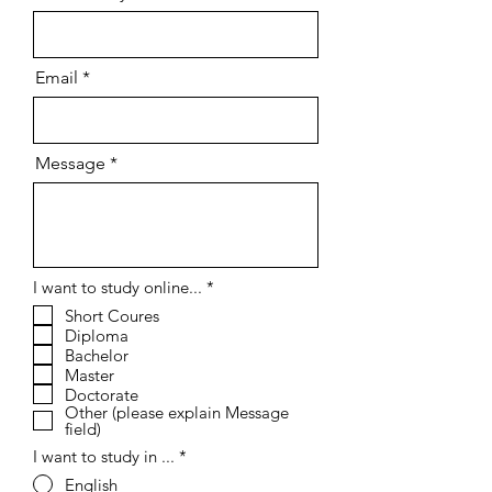
Email
Message
О
I want to study online...
*
б
Short Coures
я
Diploma
з
а
Bachelor
т
Master
е
Doctorate
л
Other (please explain Message
ь
field)
н
о
I want to study in ...
*
English