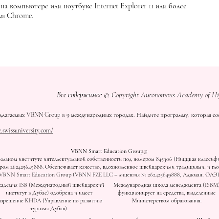
а компьютере или ноутбуке Internet Explorer 11 или более
или Chrome.
Все содержимое © Copyright Autonomous Academy of H
длагаемых VBNN Group в 9 международных городах. Найдите программу, которая соо
e.swissuniversity.com/
VBNN Smart Education Group©
льном институте интеллектуальной собственности под номером 845306 (Ниццкая классифик
ом 262425649888. Обеспечивает качество, вдохновленное швейцарскими традициями, и гло
VBNN Smart Education Group (VBNN FZE LLC – лицензия № 262425649888, Аджман, ОАЭ
адемия ISB (Международный швейцарский
Международная школа менеджмента (ISBM
институт в Дубае) одобрена и имеет
функционирует на средства, выделенные
азрешение KHDA (Управление по развитию
Министерством образования.
туризма Дубая).