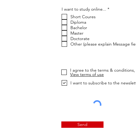
О
I want to study online...
*
б
Short Coures
я
з
Diploma
а
Bachelor
т
Master
е
Doctorate
л
ь
Other (please explain Message fie
н
о
I agree to the terms & conditions, 
View terms of use
I want to subscribe to the newslet
Send