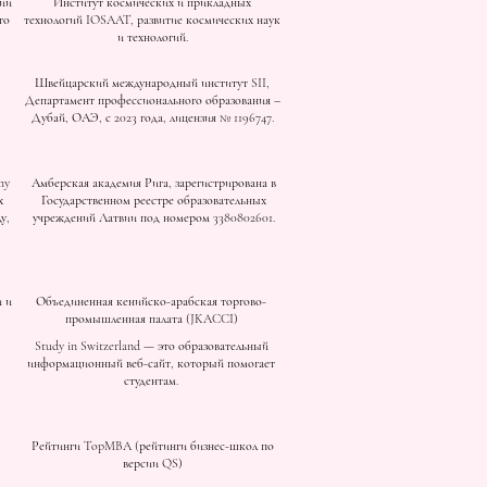
ии
Институт космических и прикладных
го
технологий IOSAAT, развитие космических наук
и технологий.
Швейцарский международный институт SII,
Департамент профессионального образования –
Дубай, ОАЭ, с 2023 года, лицензия № 1196747.
my
Амберская академия Рига, зарегистрирована в
х
Государственном реестре образовательных
у,
учреждений Латвии под номером 3380802601.
 и
Объединенная кенийско-арабская торгово-
промышленная палата (JKACCI)
Study in Switzerland — это образовательный
информационный веб-сайт, который помогает
студентам.
Рейтинги TopMBA (рейтинги бизнес-школ по
версии QS)