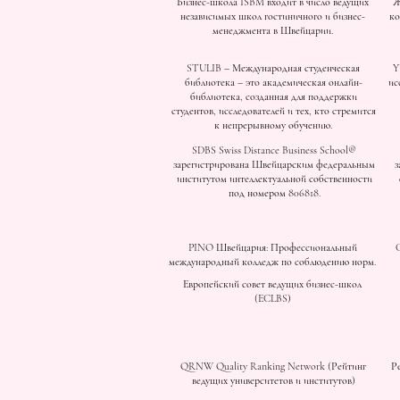
Бизнес-школа ISBM входит в число ведущих
Ж
независимых школ гостиничного и бизнес-
ко
менеджмента в Швейцарии.
STULIB – Международная студенческая
Y
библиотека – это академическая онлайн-
ис
библиотека, созданная для поддержки
студентов, исследователей и тех, кто стремится
к непрерывному обучению.
SDBS Swiss Distance Business School®
зарегистрирована Швейцарским федеральным
з
институтом интеллектуальной собственности
под номером 806818.
PINO Швейцария: Профессиональный
международный колледж по соблюдению норм.
Европейский совет ведущих бизнес-школ
(ECLBS)
QRNW Quality Ranking Network (Рейтинг
Р
ведущих университетов и институтов)