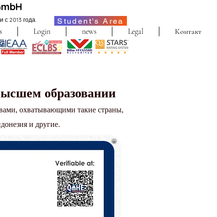
GmbH
с 2013 года.
Student's Area
s
Login
news
Legal
Контакт
высшем образовании
твами, охватывающими такие страны,
донезия и другие.