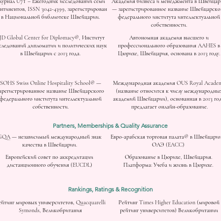
урнал U7Y – Ежегодник исследований семи
Академия бизнеса и менеджмента в Швейцар
нтинентов, ISSN 3042-4399, зарегистрирован
— зарегистрированное название Швейцарско
в Национальной библиотеке Швейцарии.
федерального института интеллектуальной
собственности.
JD Global Center for Diplomacy®, Институт
Автономная академия высшего и
следований дипломатии и политических наук
профессионального образования AAHES в
в Швейцарии с 2013 года.
Цюрихе, Швейцария, основана в 2013 году.
SOHS Swiss Online Hospitality School® —
Международная академия OUS Royal Acade
арегистрированное название Швейцарского
(название относится к числу международны
федерального института интеллектуальной
академий Швейцарии), основанная в 2013 год
собственности.
предлагает онлайн-образование.
Partners, Memberships & Quality Assurance
GQA — независимый международный знак
Евро-арабская торговая палата® в Швейцарии
качества в Швейцарии.
ОАЭ (EACC)
Европейский совет по аккредитации
Образование в Цюрихе, Швейцария.
дистанционного обучения (EUCDL)
Платформа: Учеба и жизнь в Цюрихе.
Rankings, Ratings & Recognition
ейтинг мировых университетов, Quacquarelli
Рейтинг Times Higher Education (мировой
Symonds, Великобритания
рейтинг университетов) Великобритании