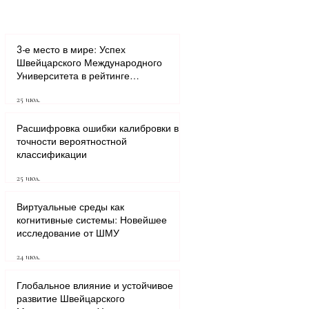
3-е место в мире: Успех
Швейцарского Международного
Университета в рейтинге
транснациональных университетов
25 июл.
QRNW 2027
Расшифровка ошибки калибровки в
точности вероятностной
классификации
25 июл.
Виртуальные среды как
когнитивные системы: Новейшее
исследование от ШМУ
24 июл.
Глобальное влияние и устойчивое
развитие Швейцарского