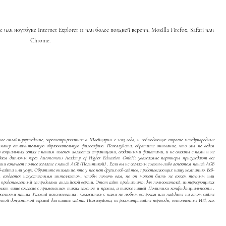
ли ноутбуке Internet Explorer 11 или более поздней версии, Mozilla Firefox, Safari или
Chrome.
е онлайн-учреждение, зарегистрированное в Швейцарии с 2013 года, и соблюдающее строгие международные
я нашу отличительную образовательную философию. Пожалуйста, обратите внимание, что мы не ведем
в социальных сетях с нашим именем являются страницами, созданными фанатами, и не связаны с нами и не
аем дипломы через Autonomous Academy of Higher Education GmbH; уважаемые партнеры присуждают все
ии означает полное согласие с нашей
AGB (Политикой)
. Если вы не согласны с каким-либо аспектом нашей
AGB
б-сайта или услуг. Обратите внимание, что у нас нет других веб-сайтов, представляющих нашу компанию. Веб-
е, создается искусственным интеллектом, чтобы помочь вам, но он может быть не совсем точным или
редставленный за пределами английской версии. Этот сайт предназначен для пользователей, интересующихся
ает ваше согласие с применением таких законов и правил, а также нашей
Политики конфиденциальности
.
ложениями наших
Условий использования
. Свяжитесь с нами по любым вопросам или найдите на этом сайте
нной допустимой версией для нашего сайта. Пожалуйста, не рассматривайте переводы, выполненные ИИ, как