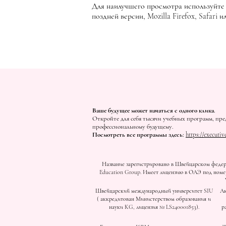
Для наилучшего просмотра используйте н
поздней версии, Mozilla Firefox, Safari 
Ваше будущее может начаться с одного клика.
Откройте для себя тысячи учебных программ, пре
профессиональному будущему.
Посмотреть все программы здесь:
https://executiv
Название зарегистрировано в Швейцарском федера
Education Group. Имеет лицензию в ОАЭ под номер
Швейцарский международный университет SIU
Ак
(
аккредитован Министерством образования и
науки KG, лицензия № LS240001853).
р