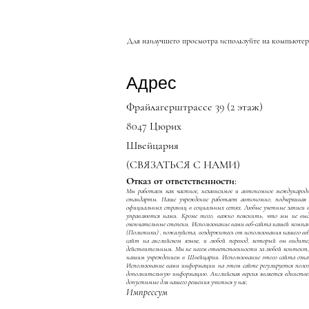
Для наилучшего просмотра используйте на компьютере и
Адрес
Фрайлагерштрассе 39 (2 этаж)
8047 Цюрих
Швейцария
(СВЯЗАТЬСЯ С НАМИ)
Отказ от ответственности:
Мы работаем как частное, независимое и автономное международно
стандарты. Наше учреждение работает автономно, подчеркива
официальных страниц в социальных сетях. Любые учетные записи 
управляются нами. Кроме того, важно пояснить, что мы не выд
окончательные степени. Использование вами веб-сайта нашей компан
(Политики)
, пожалуйста, воздержитесь от использования нашего ве
сайт на английском языке, и любой перевод, который вы видит
действительным. Мы не несем ответственности за любой контент, п
нашим учреждением в Швейцарии. Использование этого сайта означ
Использование вами информации на этом сайте регулируется по
дополнительную информацию. Английская версия является единстве
допустимые для вашего решения учиться у нас.
Импрессум