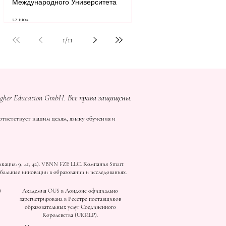
Международного Университета
22 июл.
1
/
11
igher Education GmbH. Все права защищены.
тветствует вашим целям, языку обучения и
ация: 9, 41, 42). VBNN FZE LLC. Компания Smart
бальные инновации в образовании и исследованиях.
)
)
Академия OUS в Лондоне официально
зарегистрирована в Реестре поставщиков
образовательных услуг Соединенного
Королевства (UKRLP).