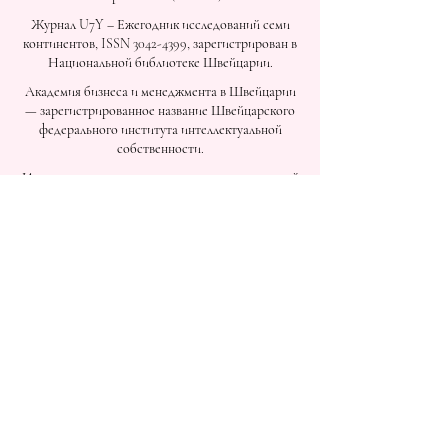
Журнал U7Y – Ежегодник исследований семи
континентов, ISSN 3042-4399, зарегистрирован в
Национальной библиотеке Швейцарии.
Академия бизнеса и менеджмента в Швейцарии
— зарегистрированное название Швейцарского
федерального института интеллектуальной
собственности.
Институт космических и прикладных технологий
IOSAAT, развитие космических наук и
технологий.
STULIB – Международная студенческая
библиотека – это академическая онлайн-
библиотека, созданная для поддержки студентов,
исследователей и тех, кто стремится к
непрерывному обучению.
YJD Global Center for Diplomacy®, Институт
исследований дипломатии и политических наук в
Швейцарии с 2013 года.
Автономная академия высшего и
профессионального образования AAHES в