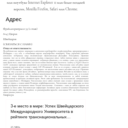
или ноутбуке Internet Explorer 11 или более поздней
версии, Mozilla Firefox, Safari или Chrome.
Адрес
Фрайлагерштрассе 39 (2 этаж)
8047 Цюрих
Швейцария
(СВЯЗАТЬСЯ С НАМИ)
Отказ от ответственности:
Мы работаем как частное, независимое и автономное международное онлайн-учреждение, зарегистрированное в
Швейцарии с 2013 года, и соблюдающее строгие международные стандарты. Наше учреждение работает
автономно, подчеркивая нашу отличительную образовательную философию. Пожалуйста, обратите
внимание, что мы не ведем официальных страниц в социальных сетях. Любые учетные записи в социальных
сетях с нашим именем являются страницами, созданными фанатами, и не связаны с нами и не управляются
нами. Кроме того, важно пояснить, что мы не выдаем дипломы через Autonomous Academy of Higher Education
GmbH; уважаемые партнеры присуждают все окончательные степени. Использование вами веб-сайта нашей
компании означает полное согласие с нашей
AGB (Политикой)
. Если вы не согласны с каким-либо аспектом
нашей
AGB (Политики)
, пожалуйста, воздержитесь от использования нашего веб-сайта или услуг. Обратите
внимание, что у нас нет других веб-сайтов, представляющих нашу компанию. Веб-сайт на английском языке, и
любой перевод, который вы видите, создается искусственным интеллектом, чтобы помочь вам, но он может
быть не совсем точным или действительным. Мы не несем ответственности за любой контент,
представленный за пределами английской версии. Этот сайт предназначен для пользователей, интересующихся
нашим учреждением в Швейцарии. Использование этого сайта означает ваше согласие с применением таких
законов и правил, а также нашей
Политики конфиденциальности
. Использование вами информации на этом
сайте регулируется положениями наших
Условий использования
. Свяжитесь с нами по любым вопросам или
найдите на этом сайте дополнительную информацию. Английская версия является единственной допустимой
версией для нашего сайта. Пожалуйста, не рассматривайте переводы, выполненные ИИ, как допустимые для
вашего решения учиться у нас.
Импрессум
3-е место в мире: Успех Швейцарского
Международного Университета в
рейтинге транснациональных
университетов QRNW 2027
25 июл.