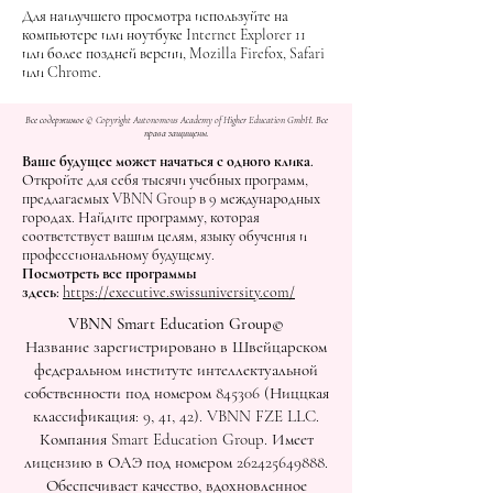
Для наилучшего просмотра используйте на
компьютере или ноутбуке Internet Explorer 11
или более поздней версии, Mozilla Firefox, Safari
или Chrome.
Все содержимое © Copyright Autonomous Academy of Higher Education GmbH. Все
права защищены.
Ваше будущее может начаться с одного клика.
Откройте для себя тысячи учебных программ,
предлагаемых VBNN Group в 9 международных
городах. Найдите программу, которая
соответствует вашим целям, языку обучения и
профессиональному будущему.
Посмотреть все программы
здесь:
https://executive.swissuniversity.com/
VBNN Smart Education Group©
Название зарегистрировано в Швейцарском
федеральном институте интеллектуальной
собственности под номером 845306 (Ниццкая
классификация: 9, 41, 42). VBNN FZE LLC.
Компания Smart Education Group. Имеет
лицензию в ОАЭ под номером
262425649888
.
Обеспечивает качество, вдохновленное