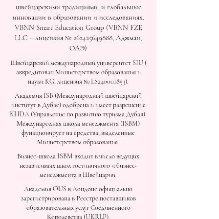
швейцарскими традициями, и глобальные
инновации в образовании и исследованиях.
VBNN Smart Education Group (VBNN FZE
LLC – лицензия №
262425649888
, Аджман,
ОАЭ)
Швейцарский международный университет SIU (
аккредитован Министерством образования и
науки KG, лицензия № LS240001853).
Академия ISB (Международный швейцарский
институт в Дубае) одобрена и имеет разрешение
KHDA (Управление по развитию туризма Дубая).
Международная школа менеджмента (ISBM)
функционирует на средства, выделенные
Министерством образования.
Бизнес-школа ISBM входит в число ведущих
независимых школ гостиничного и бизнес-
менеджмента в Швейцарии.
Академия OUS в Лондоне официально
зарегистрирована в Реестре поставщиков
образовательных услуг Соединенного
Королевства (UKRLP).