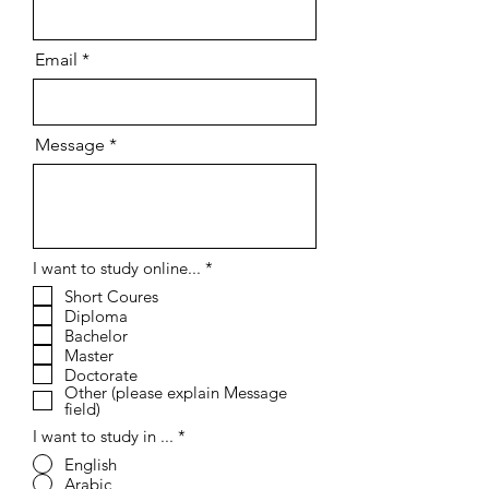
Email
Message
О
I want to study online...
*
б
Short Coures
я
Diploma
з
а
Bachelor
т
Master
е
Doctorate
л
Other (please explain Message
ь
field)
н
о
I want to study in ...
*
English
Arabic