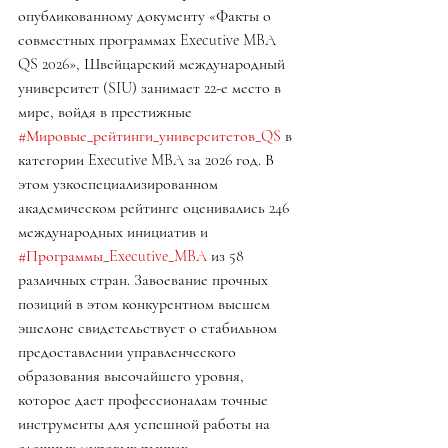
опубликованному документу «Факты о 
совместных программах Executive MBA 
QS 2026», Швейцарский международный 
университет (SIU) занимает 22-е место в 
мире, войдя в престижные 
#Мировые_рейтинги_университетов_QS
 в 
категории Executive MBA за 2026 год. В 
этом узкоспециализированном 
академическом рейтинге оценивались 246 
международных инициатив и 
#Программы_Executive_MBA
 из 58 
различных стран. Завоевание прочных 
позиций в этом конкурентном высшем 
эшелоне свидетельствует о стабильном 
предоставлении управленческого 
образования высочайшего уровня, 
которое дает профессионалам точные 
инструменты для успешной работы на 