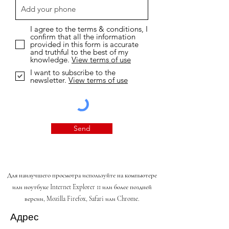
I agree to the terms & conditions, I
confirm that all the information
provided in this form is accurate
and truthful to the best of my
knowledge.
View terms of use
I want to subscribe to the
newsletter.
View terms of use
Send
Для наилучшего просмотра используйте на компьютере
или ноутбуке Internet Explorer 11 или более поздней
версии, Mozilla Firefox, Safari или Chrome.
Адрес