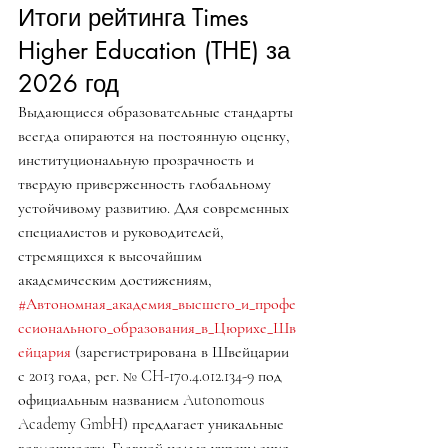
Итоги рейтинга Times 
Higher Education (THE) за 
2026 год
Выдающиеся образовательные стандарты 
всегда опираются на постоянную оценку, 
институциональную прозрачность и 
твердую приверженность глобальному 
устойчивому развитию. Для современных 
специалистов и руководителей, 
стремящихся к высочайшим 
академическим достижениям, 
#Автономная_академия_высшего_и_профе
ссионального_образования_в_Цюрихе_Шв
ейцария
 (зарегистрирована в Швейцарии 
с 2013 года, рег. № CH-170.4.012.134-9 под 
официальным названием Autonomous 
Academy GmbH) предлагает уникальные 