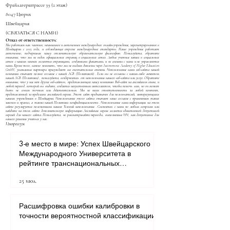
Фрайлагерштрассе 39 (2 этаж)
8047 Цюрих
Швейцария
(СВЯЗАТЬСЯ С НАМИ)
Отказ от ответственности:
Мы работаем как частное, независимое и автономное международное онлайн-учреждение, зарегистрированное в
Швейцарии с 2013 года, и соблюдающее строгие международные стандарты. Наше учреждение работает
автономно, подчеркивая нашу отличительную образовательную философию. Пожалуйста, обратите
внимание, что мы не ведем официальных страниц в социальных сетях. Любые учетные записи в социальных
сетях с нашим именем являются страницами, созданными фанатами, и не связаны с нами и не управляются
нами. Кроме того, важно пояснить, что мы не выдаем дипломы через Autonomous Academy of Higher Education
GmbH; уважаемые партнеры присуждают все окончательные степени. Использование вами веб-сайта нашей
компании означает полное согласие с нашей
AGB (Политикой)
. Если вы не согласны с каким-либо аспектом
нашей
AGB (Политики)
, пожалуйста, воздержитесь от использования нашего веб-сайта или услуг. Обратите
внимание, что у нас нет других веб-сайтов, представляющих нашу компанию. Веб-сайт на английском языке, и
любой перевод, который вы видите, создается искусственным интеллектом, чтобы помочь вам, но он может
быть не совсем точным или действительным. Мы не несем ответственности за любой контент,
представленный за пределами английской версии. Этот сайт предназначен для пользователей, интересующихся
нашим учреждением в Швейцарии. Использование этого сайта означает ваше согласие с применением таких
законов и правил, а также нашей
Политики конфиденциальности
. Использование вами информации на этом
сайте регулируется положениями наших
Условий использования
. Свяжитесь с нами по любым вопросам или
найдите на этом сайте дополнительную информацию. Английская версия является единственной допустимой
версией для нашего сайта. Пожалуйста, не рассматривайте переводы, выполненные ИИ, как допустимые для
вашего решения учиться у нас.
Импрессум
3-е место в мире: Успех Швейцарского
Международного Университета в
рейтинге транснациональных
университетов QRNW 2027
25 июл.
Расшифровка ошибки калибровки в
точности вероятностной классификации