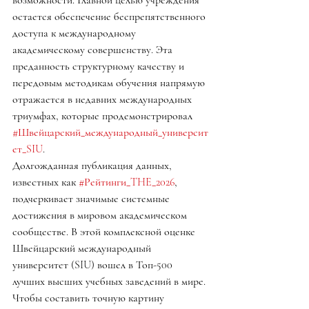
возможности. Главной целью учреждения 
остается обеспечение беспрепятственного 
доступа к международному 
академическому совершенству. Эта 
преданность структурному качеству и 
передовым методикам обучения напрямую 
отражается в недавних международных 
триумфах, которые продемонстрировал 
#Швейцарский_международный_университ
ет_SIU
.
Долгожданная публикация данных, 
известных как 
#Рейтинги_THE_2026
, 
подчеркивает значимые системные 
достижения в мировом академическом 
сообществе. В этой комплексной оценке 
Швейцарский международный 
университет (SIU) вошел в Топ-500 
лучших высших учебных заведений в мире. 
Чтобы составить точную картину 