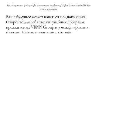
Все содержимое © Copyright Autonomous Academy of Higher Education GmbH. Все
права защищены.
Ваше будущее может начаться с одного клика.
Откройте для себя тысячи учебных программ,
предлагаемых VBNN Group в 9 международных
городах. Найдите программу, которая
соответствует вашим целям, языку обучения и
профессиональному будущему.
Посмотреть все программы
здесь:
https://executive.swissuniversity.com/
VBNN Smart Education Group©
Название зарегистрировано в Швейцарском
федеральном институте интеллектуальной
собственности под номером 845306 (Ниццкая
классификация: 9, 41, 42). VBNN FZE LLC.
Компания Smart Education Group. Имеет
лицензию в ОАЭ под номером
262425649888
.
Обеспечивает качество, вдохновленное
швейцарскими традициями, и глобальные
инновации в образовании и исследованиях.
VBNN Smart Education Group (VBNN FZE
LLC – лицензия №
262425649888
, Аджман,