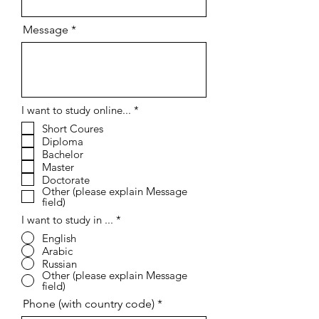
Message
О
I want to study online...
*
б
Short Coures
я
Diploma
з
а
Bachelor
т
Master
е
Doctorate
л
Other (please explain Message
ь
field)
н
о
I want to study in ...
*
English
Arabic
Russian
Other (please explain Message
field)
Phone (with country code)