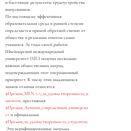
и блестящие результаты трудоустройства 
выпускников.
По-настоящему эффективная 
образовательная среда в равной степени 
определяется прямой обратной связью от 
общества и реальным опытом самих 
учащихся. За годы своей работы 
Швейцарский международный 
университет (SIU) получил несколько 
важных общественных наград, 
подтверждающих этот операционный 
приоритет. К числу этих выдающихся 
знаков отличия относятся 
#Премия_MENAA_за_удовлетворенность_к
лиентов
, престижная 
#Премия_Лучший_современный_университ
ет
 и официальная 
#Премия_за_удовлетворенность_студентов
.
 Эти верифицированные награды 