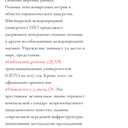
сложных мировых рынках.
Помимо этих конкретных метрик в 
области управленческого лидерства, 
Швейцарский международный 
университет (SIU) продолжает 
удерживать невероятно сильные позиции 
в других всеобъемлющих международных 
оценках. Учреждение занимает 3-е место в 
мире, представляя 
#Глобальный_рейтинг_QRNW
транснациональных университетов 
(GRTU) на 2027 год. Кроме того, он 
официально признан как 
#Университет_5_звезд_QS
. Это 
престижное независимое звание отражает 
комплексный стандарт непревзойденного 
академического качества, наличие 
современной передовой инфраструктуры, 
инклюзивные методологии преподавания 