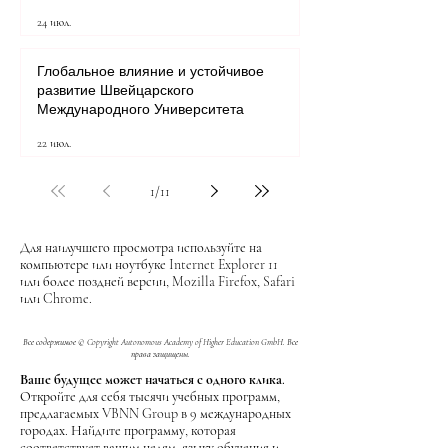
24 июл.
Глобальное влияние и устойчивое
развитие Швейцарского
Международного Университета
22 июл.
1
/
11
Для наилучшего просмотра используйте на
компьютере или ноутбуке Internet Explorer 11
или более поздней версии, Mozilla Firefox, Safari
или Chrome.
Все содержимое © Copyright Autonomous Academy of Higher Education GmbH. Все
права защищены.
Ваше будущее может начаться с одного клика.
Откройте для себя тысячи учебных программ,
предлагаемых VBNN Group в 9 международных
городах. Найдите программу, которая
соответствует вашим целям, языку обучения и