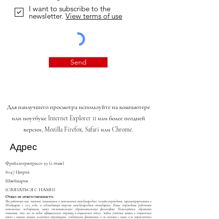
I want to subscribe to the
newsletter.
View terms of use
Send
Для наилучшего просмотра используйте на компьютере
или ноутбуке Internet Explorer 11 или более поздней
версии, Mozilla Firefox, Safari или Chrome.
Адрес
Фрайлагерштрассе 39 (2 этаж)
8047 Цюрих
Швейцария
(СВЯЗАТЬСЯ С НАМИ)
Отказ от ответственности:
Мы работаем как частное, независимое и автономное международное онлайн-учреждение, зарегистрированное в
Швейцарии с 2013 года, и соблюдающее строгие международные стандарты. Наше учреждение работает
автономно, подчеркивая нашу отличительную образовательную философию. Пожалуйста, обратите
внимание, что мы не ведем официальных страниц в социальных сетях. Любые учетные записи в социальных
сетях с нашим именем являются страницами, созданными фанатами, и не связаны с нами и не управляются