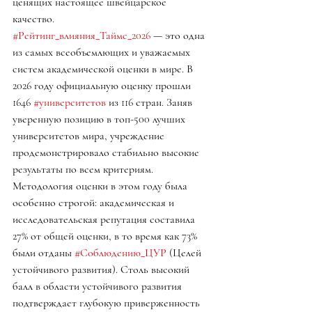
ценящих настоящее швейцарское 
качество.
#Рейтинг_влияния_Таймс_2026
 — это одна 
из самых всеобъемлющих и уважаемых 
систем академической оценки в мире. В 
2026 году официальную оценку прошли 
1646 
#университетов
 из 116 стран. Заняв 
уверенную позицию в топ-500 лучших 
университетов мира, учреждение 
продемонстрировало стабильно высокие 
результаты по всем критериям. 
Методология оценки в этом году была 
особенно строгой: академическая и 
исследовательская репутация составила 
27% от общей оценки, в то время как 73% 
были отданы 
#Соблюдению_ЦУР
 (Целей 
устойчивого развития). Столь высокий 
балл в области устойчивого развития 
подтверждает глубокую приверженность 