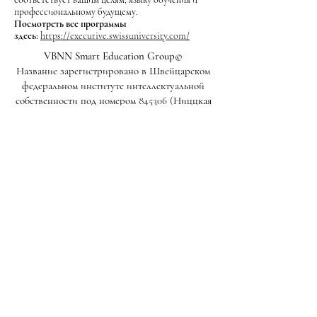
профессиональному будущему.
Посмотреть все программы
здесь:
https://executive.swissuniversity.com/
VBNN Smart Education Group©
Название зарегистрировано в Швейцарском
федеральном институте интеллектуальной
собственности под номером 845306 (Ниццкая
классификация: 9, 41, 42). VBNN FZE LLC.
Компания Smart Education Group. Имеет
лицензию в ОАЭ под номером
262425649888
.
Обеспечивает качество, вдохновленное
швейцарскими традициями, и глобальные
инновации в образовании и исследованиях.
VBNN Smart Education Group (VBNN FZE
LLC – лицензия №
262425649888
, Аджман,
ОАЭ)
Швейцарский международный университет SIU (
аккредитован Министерством образования и
науки KG, лицензия № LS240001853).
Академия ISB (Международный швейцарский
институт в Дубае) одобрена и имеет разрешение