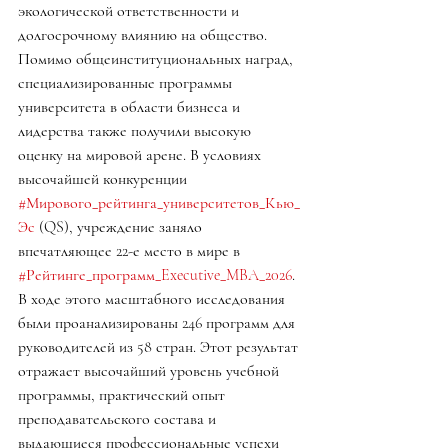
экологической ответственности и 
долгосрочному влиянию на общество.
Помимо общеинституциональных наград, 
специализированные программы 
университета в области бизнеса и 
лидерства также получили высокую 
оценку на мировой арене. В условиях 
высочайшей конкуренции 
#Мирового_рейтинга_университетов_Кью_
Эс
 (QS), учреждение заняло 
впечатляющее 22-е место в мире в 
#Рейтинге_программ_Executive_MBA_2026
. 
В ходе этого масштабного исследования 
были проанализированы 246 программ для 
руководителей из 58 стран. Этот результат 
отражает высочайший уровень учебной 
программы, практический опыт 
преподавательского состава и 
выдающиеся профессиональные успехи 