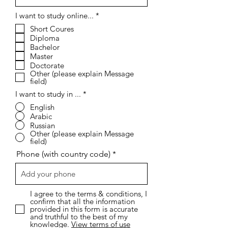
О
I want to study online...
*
б
Short Coures
я
Diploma
з
а
Bachelor
т
Master
е
Doctorate
л
Other (please explain Message
ь
field)
н
о
I want to study in ...
*
English
Arabic
Russian
Other (please explain Message
field)
Phone (with country code)
I agree to the terms & conditions, I
confirm that all the information
provided in this form is accurate
and truthful to the best of my
knowledge.
View terms of use