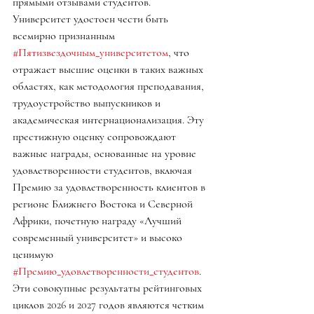
прямыми отзывами студентов. 
Университет удостоен чести быть 
всемирно признанным 
#Пятизвездочным_университетом
, что 
отражает высшие оценки в таких важных 
областях, как методология преподавания, 
трудоустройство выпускников и 
академическая интернационализация. Эту 
престижную оценку сопровождают 
важные награды, основанные на уровне 
удовлетворенности студентов, включая 
Премию за удовлетворенность клиентов в 
регионе Ближнего Востока и Северной 
Африки, почетную награду «Лучший 
современный университет» и высоко 
ценимую 
#Премию_удовлетворенности_студентов
.
Эти совокупные результаты рейтинговых 
циклов 2026 и 2027 годов являются четким 