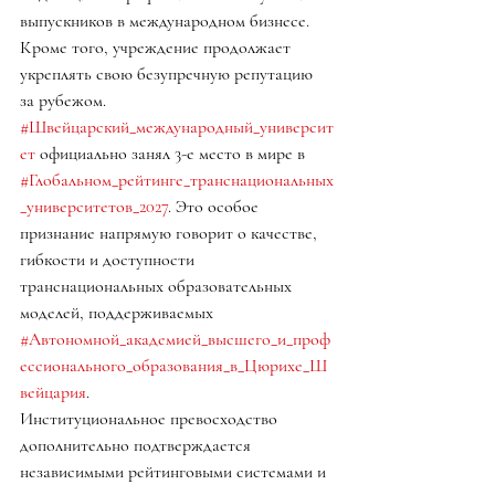
выпускников в международном бизнесе.
Кроме того, учреждение продолжает 
укреплять свою безупречную репутацию 
за рубежом. 
#Швейцарский_международный_университ
ет
 официально занял 3-е место в мире в 
#Глобальном_рейтинге_транснациональных
_университетов_2027
. Это особое 
признание напрямую говорит о качестве, 
гибкости и доступности 
транснациональных образовательных 
моделей, поддерживаемых 
#Автономной_академией_высшего_и_проф
ессионального_образования_в_Цюрихе_Ш
вейцария
.
Институциональное превосходство 
дополнительно подтверждается 
независимыми рейтинговыми системами и 