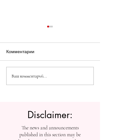
Комментарии
Расшифровка ошибки
Виртуальные с
Ваш комментарий...
калибровки в точности
когнитивные си
вероятностной
Новейшее
классификации
исследование 
Disclaimer:
The news and announcements
published in this section may be