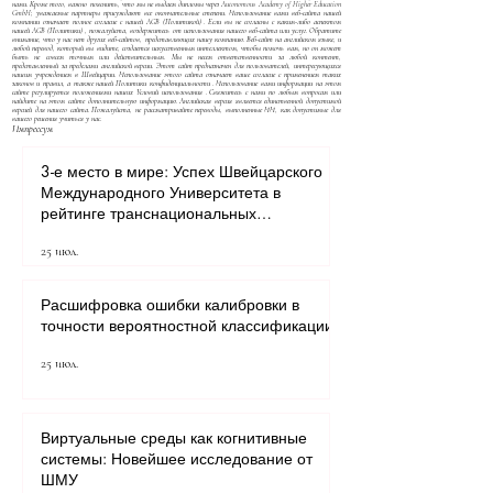
нами. Кроме того, важно пояснить, что мы не выдаем дипломы через Autonomous Academy of Higher Education
GmbH; уважаемые партнеры присуждают все окончательные степени. Использование вами веб-сайта нашей
компании означает полное согласие с нашей
AGB (Политикой)
. Если вы не согласны с каким-либо аспектом
нашей
AGB (Политики)
, пожалуйста, воздержитесь от использования нашего веб-сайта или услуг. Обратите
внимание, что у нас нет других веб-сайтов, представляющих нашу компанию. Веб-сайт на английском языке, и
любой перевод, который вы видите, создается искусственным интеллектом, чтобы помочь вам, но он может
быть не совсем точным или действительным. Мы не несем ответственности за любой контент,
представленный за пределами английской версии. Этот сайт предназначен для пользователей, интересующихся
нашим учреждением в Швейцарии. Использование этого сайта означает ваше согласие с применением таких
законов и правил, а также нашей
Политики конфиденциальности
. Использование вами информации на этом
сайте регулируется положениями наших
Условий использования
. Свяжитесь с нами по любым вопросам или
найдите на этом сайте дополнительную информацию. Английская версия является единственной допустимой
версией для нашего сайта. Пожалуйста, не рассматривайте переводы, выполненные ИИ, как допустимые для
вашего решения учиться у нас.
Импрессум
3-е место в мире: Успех Швейцарского
Международного Университета в
рейтинге транснациональных
университетов QRNW 2027
25 июл.
Расшифровка ошибки калибровки в
точности вероятностной классификации
25 июл.
Виртуальные среды как когнитивные
системы: Новейшее исследование от
ШМУ