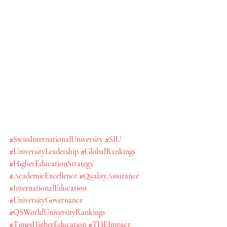
#SwissInternationalUniversity
#SIU
#UniversityLeadership
#GlobalRankings
#HigherEducationStrategy
#AcademicExcellence
#QualityAssurance
#InternationalEducation
#UniversityGovernance
#QSWorldUniversityRankings
#TimesHigherEducation
#THEImpact