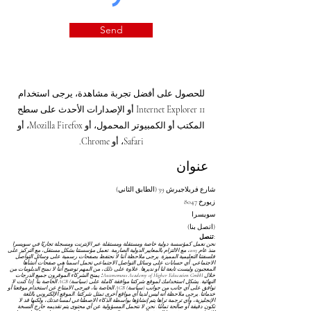
Send
للحصول على أفضل تجربة مشاهدة، يرجى استخدام
Internet Explorer 11 أو الإصدارات الأحدث على سطح
المكتب أو الكمبيوتر المحمول، أو Mozilla Firefox، أو
Safari، أو Chrome.
عنوان
شارع فريلاجيرش 39 (الطابق الثاني)
8047 زيورخ
سويسرا
(اتصل بنا)
تنصل:
نحن نعمل كمؤسسة دولية خاصة ومستقلة ومستقلة عبر الإنترنت ومسجلة تجاريًا في سويسرا
منذ عام 2013، مع الالتزام بالمعايير الدولية الصارمة. تعمل مؤسستنا بشكل مستقل، مع التركيز على
فلسفتنا التعليمية المميزة. يرجى ملاحظة أننا لا نحتفظ بصفحات رسمية على وسائل التواصل
الاجتماعي. أي حسابات على وسائل التواصل الاجتماعي تحمل اسمنا هي صفحات أنشأها
المعجبون وليست تابعة لنا أو نديرها. علاوة على ذلك، من المهم توضيح أننا لا نمنح الدبلومات من
خلال Autonomous Academy of Higher Education GmbH؛ يمنح الشركاء الموقرون جميع الدرجات
النهائية. يشكل استخدامك لموقع شركتنا موافقة كاملة على
(سياسة) AGB
الخاصة بنا. إذا كنت لا
توافق على أي جانب من جوانب
(سياسة) AGB
الخاصة بنا، فيرجى الامتناع عن استخدام موقعنا أو
خدماتنا. يرجى ملاحظة أنه ليس لدينا أي مواقع أخرى تمثل شركتنا. الموقع الإلكتروني باللغة
الإنجليزية، وأي ترجمة تراها يتم إنشاؤها بواسطة الذكاء الاصطناعي لمساعدتك، ولكنها قد لا
تكون دقيقة أو صالحة تمامًا. نحن لا نتحمل المسؤولية عن أي محتوى يتم تقديمه خارج النسخة