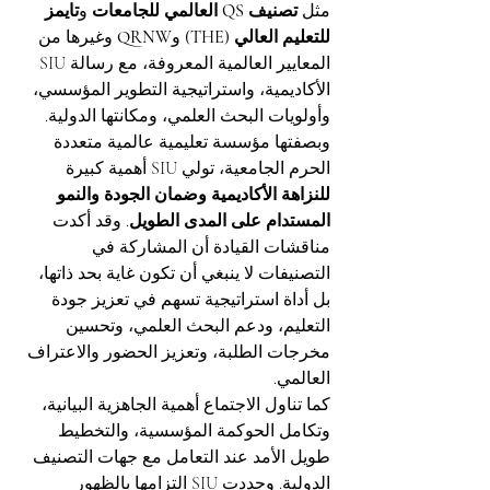
مثل 
تصنيف QS العالمي للجامعات
 و
تايمز 
للتعليم العالي (THE)
 و
QRNW
 وغيرها من 
المعايير العالمية المعروفة، مع رسالة SIU 
الأكاديمية، واستراتيجية التطوير المؤسسي، 
وأولويات البحث العلمي، ومكانتها الدولية.
وبصفتها مؤسسة تعليمية عالمية متعددة 
الحرم الجامعية، تولي SIU أهمية كبيرة 
للنزاهة الأكاديمية وضمان الجودة والنمو 
المستدام على المدى الطويل
. وقد أكدت 
مناقشات القيادة أن المشاركة في 
التصنيفات لا ينبغي أن تكون غاية بحد ذاتها، 
بل أداة استراتيجية تسهم في تعزيز جودة 
التعليم، ودعم البحث العلمي، وتحسين 
مخرجات الطلبة، وتعزيز الحضور والاعتراف 
العالمي.
كما تناول الاجتماع أهمية الجاهزية البيانية، 
وتكامل الحوكمة المؤسسية، والتخطيط 
طويل الأمد عند التعامل مع جهات التصنيف 
الدولية. وجددت SIU التزامها بالظهور 