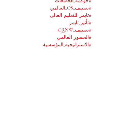
#حوكمة_الجامعات
#تصنيف_QS_العالمي
#تايمز_للتعليم_العالي
#تأثير_تايمز
#تصنيف_QRNW
#الحضور_العالمي
#الاستراتيجية_المؤسسية