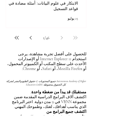
الابتكار في علوم البيانات: أمثلة مضادة في
قواعد التسجيل
25 يوليو
1
/
46
للحصول على أفضل تجربة مشاهدة، يرجى
استخدام Internet Explorer 11 أو الإصدارات
الأحدث على سطح المكتب أو الكمبيوتر المحمول،
أو Mozilla Firefox، أو Safari، أو Chrome.
جميع المحتويات © حقوق الطبع والنشر لشركة Autonomous Academy of Higher
Education GmbH. كل الحقوق محفوظة.
مستقبلك قد يبدأ من ضغطة واحدة.
اكتشف آلاف البرامج الدراسية المقدمة ضمن
مجموعة VBNN في 9 مدن دولية. اختر البرنامج
الذي يناسب أهدافك، لغتك، وطموحك المهني.
اكتشف جميع البرامج من
هنا:
https://executive.swissuniversity.com/
مجموعة VBNN للتعليم الذكي©