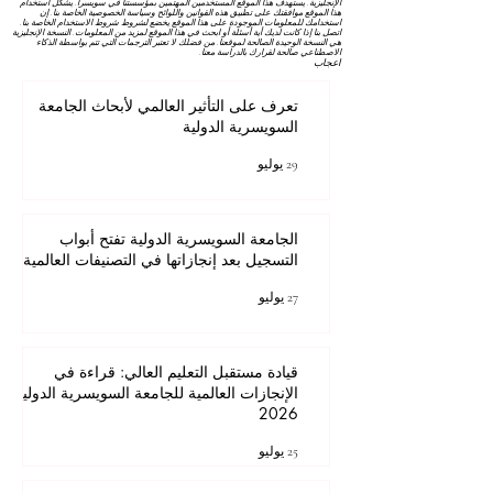
الإنجليزية. يستهدف هذا الموقع المستخدمين المهتمين بمؤسستنا في سويسرا. يشكل استخدام
هذا الموقع موافقتك على تطبيق هذه القوانين واللوائح
وسياسة الخصوصية
الخاصة بنا. إن
استخدامك للمعلومات الموجودة على هذا الموقع يخضع لشروط
شروط الاستخدام
الخاصة بنا.
اتصل بنا إذا كانت لديك أية أسئلة أو ابحث في هذا الموقع لمزيد من المعلومات. النسخة الإنجليزية
هي النسخة الوحيدة الصالحة لموقعنا. من فضلك لا تعتبر الترجمات التي تتم بواسطة الذكاء
الاصطناعي صالحة لقرارك بالدراسة معنا.
اعجاب
تعرف على التأثير العالمي لأبحاث الجامعة
السويسرية الدولية
29 يوليو
الجامعة السويسرية الدولية تفتح أبواب
التسجيل بعد إنجازاتها في التصنيفات العالمية
27 يوليو
قيادة مستقبل التعليم العالي: قراءة في
الإنجازات العالمية للجامعة السويسرية الدولية
2026
25 يوليو