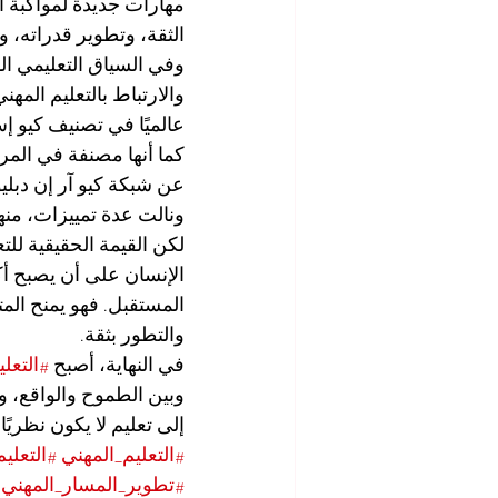
مهارات جديدة لمواكبة ال
الثقة، وتطوير قدراته، 
وفي السياق التعليمي الد
والارتباط بالتعليم المه
عن شبكة كيو آر إن دبلي
ونالت عدة تمييزات، منه
لكن القيمة الحقيقية للت
الإنسان على أن يصبح أكث
المستقبل. فهو يمنح الم
والتطور بثقة.
في النهاية، أصبح 
#التعل
وبين الطموح والواقع، وب
إلى تعليم لا يكون نظريًا
#التعليم_المهني
#التعليم
#تطوير_المسار_المهني