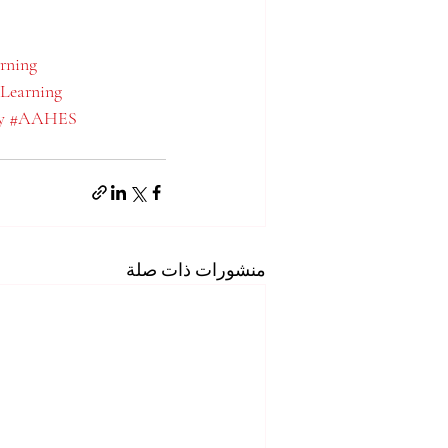
rning
Learning
y
#AAHES
منشورات ذات صلة