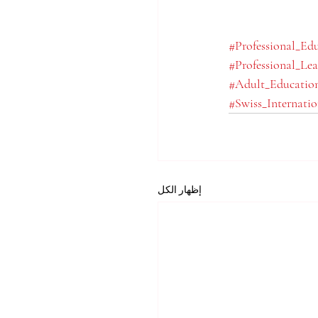
#Professional_Ed
#Professional_Lea
#Adult_Educatio
#Swiss_Internatio
إظهار الكل