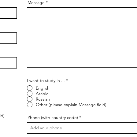
Message
I want to study in ...
*
English
Arabic
Russian
Other (please explain Message field)
ld)
Phone (with country code)