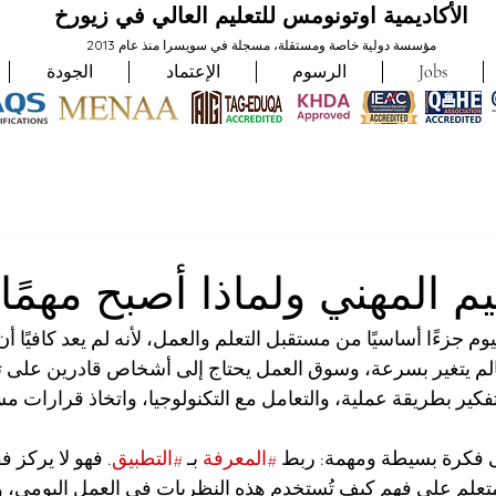
الأكاديمية اوتونومس للتعليم العالي في زيورخ
مؤسسة دولية خاصة ومستقلة، مسجلة في سويسرا منذ عام 2013
Jobs
الرسوم
الإعتماد
الجودة
يم المهني ولماذا أصبح مهمًا
يوم جزءًا أساسيًا من مستقبل التعلم والعمل، لأنه لم يعد كافيًا أن
لم يتغير بسرعة، وسوق العمل يحتاج إلى أشخاص قادرين على ت
تفكير بطريقة عملية، والتعامل مع التكنولوجيا، واتخاذ قرارات م
لى فكرة بسيطة ومهمة: ربط 
#المعرفة
 بـ 
#التطبيق
. فهو لا يركز 
متعلم على فهم كيف تُستخدم هذه النظريات في العمل اليومي، 