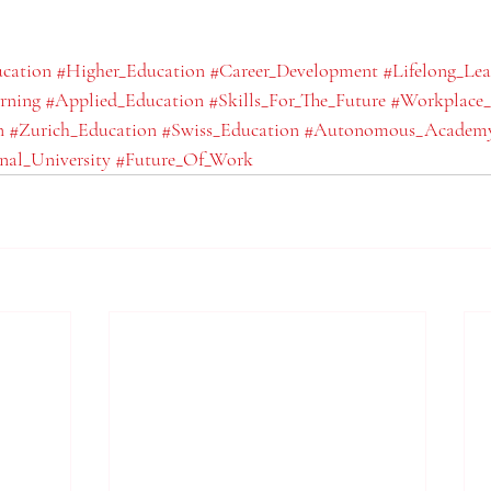
ucation
#Higher_Education
#Career_Development
#Lifelong_Lea
rning
#Applied_Education
#Skills_For_The_Future
#Workplace_
n
#Zurich_Education
#Swiss_Education
#Autonomous_Academ
nal_University
#Future_Of_Work