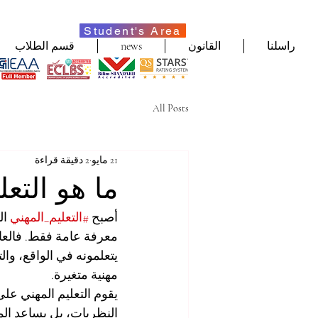
Student's Area
راسلنا
القانون
news
قسم الطلاب
All Posts
21 مايو
2 دقيقة قراءة
ما هو التعل
أصبح 
#التعليم_المهني
 ال
معرفة عامة فقط. فالعا
يتعلمونه في الواقع، وال
مهنية متغيرة.
يقوم التعليم المهني ع
النظريات، بل يساعد ال