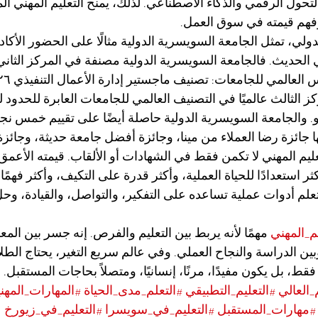
تحول الرقمي والذكاء الاصطناعي. لذلك، يمنح التعليم المهني الم
وفهم قيمته في سوق العمل.
ولي، تمثل الجامعة السويسرية الدولية مثالًا على الحضور الأكاد
ني الحديث. فالجامعة السويسرية الدولية مصنفة في المركز الثان
و. والجامعة السويسرية الدولية حاصلة أيضًا على تقييم خمس نج
ا جائزة رضا العملاء من مينا، وجائزة أفضل جامعة حديثة، وجائز
عليم المهني لا تكمن فقط في الشهادات أو الألقاب. قيمته الأعمق
ر استعدادًا للحياة العملية، وأكثر قدرة على التكيف، وأكثر فهمًا
تعلم أدوات عملية تساعده على التفكير، والتواصل، والقيادة، وح
يم_المهني
 مهمًا لأنه يربط بين التعليم والفرص. إنه جسر بين المع
ين الدراسة والنجاح العملي. وفي عالم سريع التغير، يحتاج الطل
 فقط، بل يكون مفيدًا، مرنًا، إنسانيًا، ومتصلاً بحاجات المستقبل.
_العالي
#التعليم_التطبيقي
#التعلم_مدى_الحياة
#المهارات_المهني
#مهارات_المستقبل
#التعليم_في_سويسرا
#التعليم_في_زيورخ