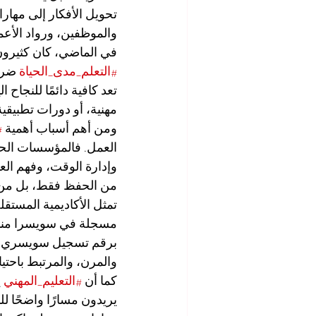
تحويل الأفكار إلى مهارا
والموظفين، ورواد الأع
في الماضي، كان كثيرون 
#التعلم_مدى_الحياة
 ضرو
تعد كافية دائمًا للنجاح
مهنية، أو دورات تطبيقي
ومن أهم أسباب أهمية 
#
العمل. فالمؤسسات الح
وإدارة الوقت، وفهم العم
من الحفظ فقط، بل من
تمثل الأكاديمية المستقل
والمرن، والمرتبط باحتي
كما أن 
#التعليم_المهني
 
يريدون مسارًا واضحًا ل