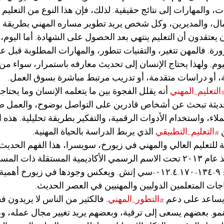
ت، والمهارات إلى نتائج حقيقية. لذلك، فإن هذا النوع من التعليم
مال، والمديرين، وكل شخص يريد تطوير مساره المهني بطريقة وا
يعتقدون أن التعليم ينتهي بعد الحصول على الشهادة. أما اليوم، 
رة. فالمهن تتغير، والتقنيات تتطور، والمهارات المطلوبة قبل 
 اليوم. ولهذا يحتاج الإنسان إلى تحديث معارفه باستمرار، سواء من
ة، أو دراسات متقدمة، أو تدريب مرتبط مباشرة بسوق العمل.
التعليم_المهني
 أنه يقلل الفجوة بين ما يتعلمه الإنسان وما يحتاجه
ديثة تبحث عن أشخاص قادرين على التواصل بوضوح، والعمل ض
لاء، واستخدام الأدوات الرقمية، والتفكير بطريقة تحليلية. هذه ال
 
#التعليم_التطبيقي
 الذي يربط الدراسة بالحياة المهنية.
ة للتعليم العالي والمهني في زيورخ، سويسرا، هذا الفهم الحديث 
مسجلة في سويسرا منذ عام ٢٠١٣ تحت الاسم الرسمي الأكاديمية المستقلة ذات
برقم تسجيل سويسري: ٩-١٣٤-٠١٢.٤.١٧٠-سي إتش. ويعكس وجودها في زيور
اجات المتعلمين الدوليين والمهنيين في العصر الحديث.
يساعد على دعم 
#التطور_المهني
. فالكثير من الناس لا يريدون 
لنمو. بعضهم يسعى إلى ترقية، وبعضهم يريد تغيير مجال عمله، و