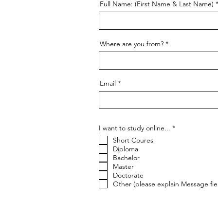
Full Name: (First Name & Last Name)
Where are you from?
Email
إ
I want to study online...
*
ل
Short Coures
ز
ا
Diploma
م
Bachelor
ي
Master
Doctorate
Other (please explain Message fie