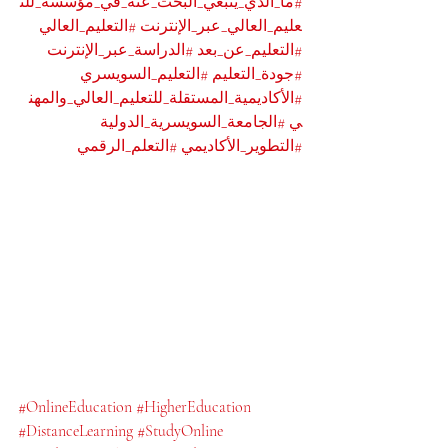
#ما_الذي_ينبغي_البحث_عنه_في_مؤسسة_للت
عليم_العالي_عبر_الإنترنت
#التعليم_العالي
#التعليم_عن_بعد
#الدراسة_عبر_الإنترنت
#جودة_التعليم
#التعليم_السويسري
#الأكاديمية_المستقلة_للتعليم_العالي_والمهن
ي
#الجامعة_السويسرية_الدولية
#التطوير_الأكاديمي
#التعلم_الرقمي
#OnlineEducation
#HigherEducation
#DistanceLearning
#StudyOnline