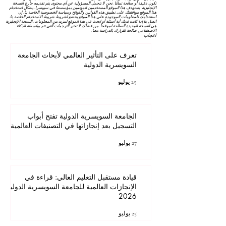
تكون دقيقة أو صالحة تمامًا. نحن لا نتحمل المسؤولية عن أي محتوى يتم تقديمه خارج النسخة
الإنجليزية. يستهدف هذا الموقع المستخدمين المهتمين بمؤسستنا في سويسرا. يشكل استخدام
هذا الموقع موافقتك على تطبيق هذه القوانين واللوائح
وسياسة الخصوصية
الخاصة بنا. إن
استخدامك للمعلومات الموجودة على هذا الموقع يخضع لشروط
شروط الاستخدام
الخاصة بنا.
اتصل بنا إذا كانت لديك أية أسئلة أو ابحث في هذا الموقع لمزيد من المعلومات. النسخة الإنجليزية
هي النسخة الوحيدة الصالحة لموقعنا. من فضلك لا تعتبر الترجمات التي تتم بواسطة الذكاء
الاصطناعي صالحة لقرارك بالدراسة معنا.
اعجاب
تعرف على التأثير العالمي لأبحاث الجامعة
السويسرية الدولية
29 يوليو
الجامعة السويسرية الدولية تفتح أبواب
التسجيل بعد إنجازاتها في التصنيفات العالمية
27 يوليو
قيادة مستقبل التعليم العالي: قراءة في
الإنجازات العالمية للجامعة السويسرية الدولية
2026
25 يوليو