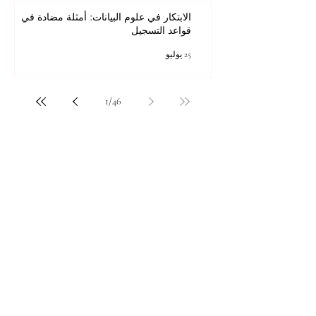
الابتكار في علوم البيانات: أمثلة مضادة في
قواعد التسجيل
25 يوليو
1
/
46
للحصول على أفضل تجربة مشاهدة، يرجى
استخدام Internet Explorer 11 أو الإصدارات
الأحدث على سطح المكتب أو الكمبيوتر المحمول،
أو Mozilla Firefox، أو Safari، أو Chrome.
جميع المحتويات © حقوق الطبع والنشر لشركة Autonomous Academy of Higher
Education GmbH. كل الحقوق محفوظة.
مستقبلك قد يبدأ من ضغطة واحدة.
اكتشف آلاف البرامج الدراسية المقدمة ضمن
مجموعة VBNN في 9 مدن دولية. اختر البرنامج
الذي يناسب أهدافك، لغتك، وطموحك المهني.
اكتشف جميع البرامج من
هنا:
https://executive.swissuniversity.com/
مجموعة VBNN للتعليم الذكي©