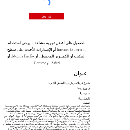
Send
للحصول على أفضل تجربة مشاهدة، يرجى استخدام
Internet Explorer 11 أو الإصدارات الأحدث على سطح
المكتب أو الكمبيوتر المحمول، أو Mozilla Firefox، أو
Safari، أو Chrome.
عنوان
شارع فريلاجيرش 39 (الطابق الثاني)
8047 زيورخ
سويسرا
(اتصل بنا)
تنصل:
نحن نعمل كمؤسسة دولية خاصة ومستقلة ومستقلة عبر الإنترنت ومسجلة تجاريًا في سويسرا
منذ عام 2013، مع الالتزام بالمعايير الدولية الصارمة. تعمل مؤسستنا بشكل مستقل، مع التركيز على
فلسفتنا التعليمية المميزة. يرجى ملاحظة أننا لا نحتفظ بصفحات رسمية على وسائل التواصل
الاجتماعي. أي حسابات على وسائل التواصل الاجتماعي تحمل اسمنا هي صفحات أنشأها
المعجبون وليست تابعة لنا أو نديرها. علاوة على ذلك، من المهم توضيح أننا لا نمنح الدبلومات من
خلال Autonomous Academy of Higher Education GmbH؛ يمنح الشركاء الموقرون جميع الدرجات
النهائية. يشكل استخدامك لموقع شركتنا موافقة كاملة على
(سياسة) AGB
الخاصة بنا. إذا كنت لا
توافق على أي جانب من جوانب
(سياسة) AGB
الخاصة بنا، فيرجى الامتناع عن استخدام موقعنا أو
خدماتنا. يرجى ملاحظة أنه ليس لدينا أي مواقع أخرى تمثل شركتنا. الموقع الإلكتروني باللغة
الإنجليزية، وأي ترجمة تراها يتم إنشاؤها بواسطة الذكاء الاصطناعي لمساعدتك، ولكنها قد لا