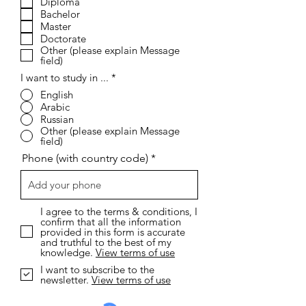
Diploma
ا
م
Bachelor
ي
Master
Doctorate
Other (please explain Message
field)
I want to study in ...
*
English
Arabic
Russian
Other (please explain Message
field)
Phone (with country code)
I agree to the terms & conditions, I
confirm that all the information
provided in this form is accurate
and truthful to the best of my
knowledge.
View terms of use
I want to subscribe to the
newsletter.
View terms of use