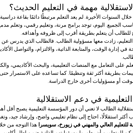
استقلالية مهمة في التعليم الحديث؟
ا خلال السنوات الأخيرة. لم يعد التعلم مرتبطًا دائمًا بقاعة دراسية
اسب الجميع. اليوم، توجد برامج مرنة، وتعليم رقمي، وتعلم مد
 للطالب أن يتعلم بطريقة أقرب إلى ظروفه وأهدافه.
لتعليم، زادت معها مسؤولية الطالب. فالطالب الذي يدرس عن ب
في إدارة الوقت، والمتابعة الذاتية، والالتزام، والتواصل الأكادي
طالب.
علم على التعامل مع المنصات التعليمية، والبحث الأكاديمي، والكت
مات بطريقة أكثر ثقة وتنظيمًا. كما تساعده على الاستمرار حتى 
وقت أو مسؤوليات أخرى خارج الدراسة.
تعليمية في دعم الاستقلالية
تقلالية الطالب لا تعني أن دور المؤسسة التعليمية يصبح أقل أهم
أكثر استقلالًا، احتاج إلى نظام تعليمي واضح، وإرشاد جيد، وتغذ
لة للتعليم العالي والمهني في زيورخ، سويسرا
 هذا التوجه من خلا
كن للمتعلمين أن يطوروا مسؤوليتهم الذاتية ضمن إطار أكاديمي