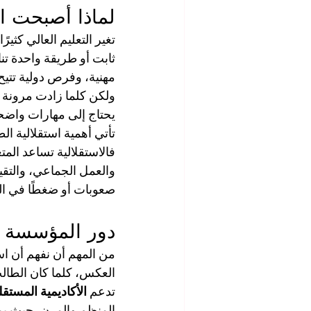
لماذا أصبحت ال
تغير التعليم العالي كثيرً
ثابت أو طريقة واحدة تن
مهنية، وفرص دولية تتيح
ولكن كلما زادت مرونة ا
يحتاج إلى مهارات واضحة 
تأتي أهمية استقلالية ال
فالاستقلالية تساعد المت
والعمل الجماعي، والتقيي
صعوبات أو ضغطًا في ال
دور المؤسسة ال
من المهم أن نفهم أن اس
العكس، كلما كان الطالب 
تدعم 
الأكاديمية المستق
المنظم والمرن، حيث يم