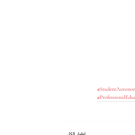
#StudentAutono
#ProfessionalEdu
إظهار الكل