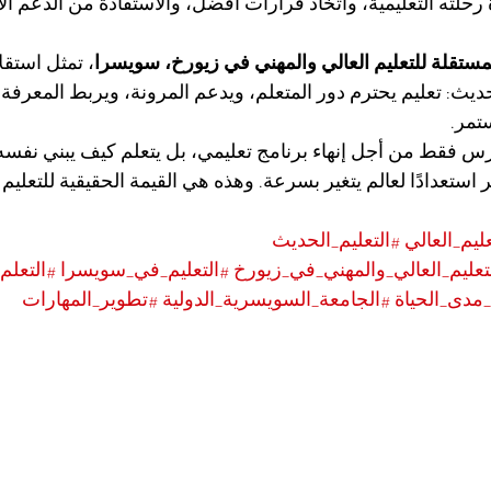
رحلته التعليمية، واتخاذ قرارات أفضل، والاستفادة من الدعم ال
المستقلة للتعليم العالي والمهني في زيورخ، سويسرا
، تمثل استقلا
حديث: تعليم يحترم دور المتعلم، ويدعم المرونة، ويربط المعرفة با
تمر.
رس فقط من أجل إنهاء برنامج تعليمي، بل يتعلم كيف يبني نفسه
استعدادًا لعالم يتغير بسرعة. وهذه هي القيمة الحقيقية للتعليم 
عليم_العالي
#التعليم_الحديث
لتعليم_العالي_والمهني_في_زيورخ
#التعليم_في_سويسرا
#التعلم
_مدى_الحياة
#الجامعة_السويسرية_الدولية
#تطوير_المهارات