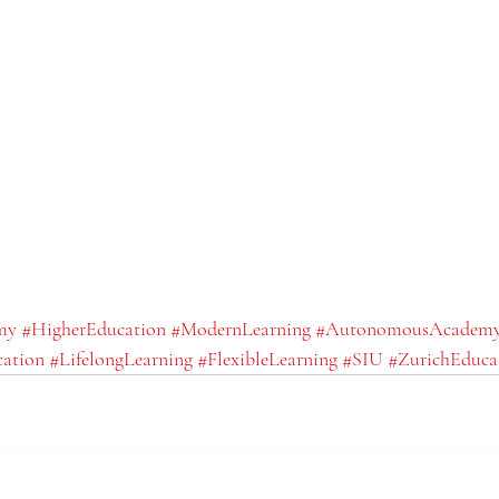
my
#HigherEducation
#ModernLearning
#AutonomousAcadem
cation
#LifelongLearning
#FlexibleLearning
#SIU
#ZurichEduca