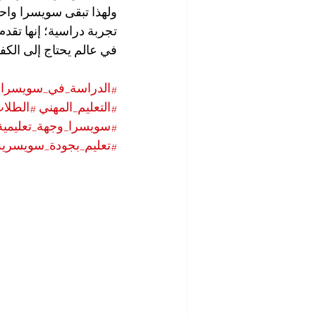
ولهذا تبقى سويسرا واحد
تجربة دراسية؛ إنها تق
في عالم يحتاج إلى الكفا
#الدراسة_في_سويسرا
#التعليم_المهني
#الطلاب
#سويسرا_وجهة_تعليمية
#تعليم_بجودة_سويسرية