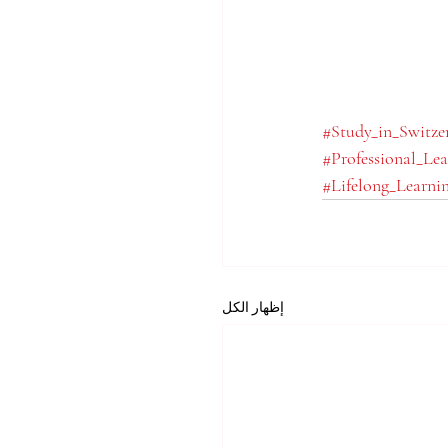
#Study_in_Switze
#Professional_Lea
#Lifelong_Learni
إظهار الكل