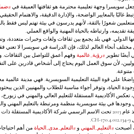
جعل سويسرا وجهة تعليمية محترمة هو ثقافتها العميقة في 
#ضمان
 غالبًا بالمعايير الواضحة، والإدارة الدقيقة، والاهتمام الحقيقي
متعلمين شعورًا بالثقة، لأنهم يدرسون في بيئة تهتم ليس فقط بال
قة تقديمه، وارتباطه بالحياة المهنية والواقع العملي.
ها الدولي. فهي بلد يجمع بين ثقافات ولغات وخبرات متعددة، وت
تلف أنحاء العالم. لذلك، فإن الدراسة في سويسرا لا تعني ف
 أيضًا تطوير 
#رؤية_عالمية
 وفهم أعمق للتواصل بين الثقافات. و
ليين، لأن سوق العمل اليوم يحتاج إلى أشخاص قادرين على التفكي
متنوعة.
 واضحًا على قوة البيئة التعليمية السويسرية. فهي مدينة عالمية مع
، وجودة الحياة، وتوفر أجواء مناسبة للطلاب والمهنيين الذين يبحث
، تعكس الأكاديمية المستقلة للتعليم العالي والمهني في زيورخ،
 وجودها في بيئة سويسرية منظمة ومرتبطة بالتعليم المهني والعا
مسجلة في سويسرا منذ عام 2013 تحت الاسم الرسمي شركة الأكاديمية المستقلة 
C.
، أصبحت 
#التعليم_المهني
 و 
#التعلم_مدى_الحياة
 من أهم احتياجا