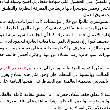
ليم مقتصرًا على الحصول على شهادة فقط، بل أصبح وسيلة لبناء 
غيير. وتتميز سويسرا بأنها تربط بين المعرفة النظرية والتطبيق ا
جات سوق العمل.
 السويسري عالميًا من خلال مؤسسات ذات اعترافات دولية. فالج
السويسرية الدولية مصنفة في المرتبة 22 عالميًا في تصنيف كيو إس العالمي للجام
الماجستير التنفيذي في إدارة الأعمال 2026 — المشترك. كما أن الجامعة السو
يسرية الدولية معترف بها كجامعة حاصلة على تقييم خمس نجوم
ات، منها جائزة رضا العملاء من مينا، وجائزة أفضل جامعة حدي
ف يمكن للتعليم المرتبط بسويسرا أن يجمع بين 
#التعليم_الدولي
الطالب. وبالنسبة إلى المتعلم، فإن وجود مثل هذه النماذج يعزز ال
المعايير التعليمية العالمية، مع الحفاظ على هويتها القائمة على 
سة لا يتعلق فقط بمكان جغرافي، بل يتعلق بثقافة كاملة. فالطالب
والمسؤولية، والعمل المنظم. وهذا يساعده على بناء المعرفة، ول
ة تفكير أكثر انفتاحًا على العالم.