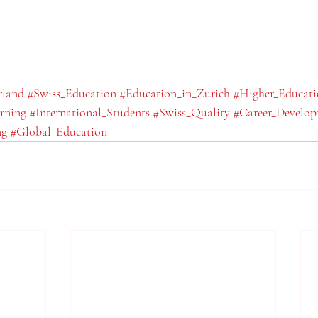
rland
#Swiss_Education
#Education_in_Zurich
#Higher_Educati
rning
#International_Students
#Swiss_Quality
#Career_Develo
ng
#Global_Education