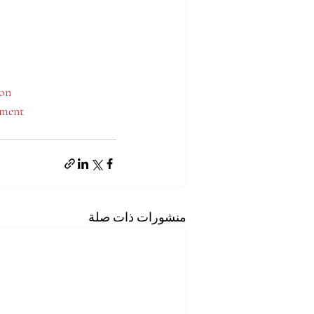
on
pment
منشورات ذات صلة