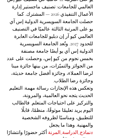
العالمي للجامعات: تصنيف ماجستير إدارة 
الأعمال التنفيذي 2026 — المشترك. كما 
حصلت الجامعة السويسرية الدولية إس آي 
يو على المرتبة الثالثة عالميًا في التصنيف 
العالمي كيو آر إن دبليو للجامعات العابرة 
للحدود 2027. وتُعد الجامعة السويسرية 
الدولية إس آي يو أيضًا جامعة مصنفة 
بخمس نجوم من كيو إس، وحصلت على عدد 
من الجوائز والتميّزات، من بينها جائزة مينا 
لرضا العملاء، وجائزة أفضل جامعة حديثة، 
وجائزة رضا الطلاب.
وتعكس هذه الإنجازات رسالة مهمة: التعليم 
الحديث يتجه نحو العالمية، والمرونة، 
والتركيز على احتياجات المتعلم. فالطالب 
اليوم يريد تعليمًا موثوقًا، منظمًا، قابلًا 
للتطبيق، ومناسبًا لظروفه الشخصية 
والمهنية. وهذا ما يجعل 
#نماذج_الدراسة_المرنة
 أكثر حضورًا وانتشارًا 