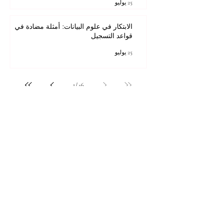
25 يوليو
الابتكار في علوم البيانات: أمثلة مضادة في
قواعد التسجيل
25 يوليو
1
/
46
للحصول على أفضل تجربة مشاهدة، يرجى
استخدام Internet Explorer 11 أو الإصدارات
الأحدث على سطح المكتب أو الكمبيوتر المحمول،
أو Mozilla Firefox، أو Safari، أو Chrome.
جميع المحتويات © حقوق الطبع والنشر لشركة Autonomous Academy of Higher
Education GmbH. كل الحقوق محفوظة.
مستقبلك قد يبدأ من ضغطة واحدة.
اكتشف آلاف البرامج الدراسية المقدمة ضمن
مجموعة VBNN في 9 مدن دولية. اختر البرنامج
الذي يناسب أهدافك، لغتك، وطموحك المهني.
اكتشف جميع البرامج من
هنا:
https://executive.swissuniversity.com/