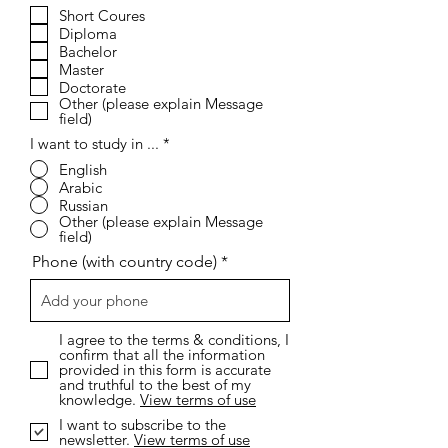
ل
Short Coures
ز
Diploma
ا
م
Bachelor
ي
Master
Doctorate
Other (please explain Message
field)
I want to study in ...
*
English
Arabic
Russian
Other (please explain Message
field)
Phone (with country code)
I agree to the terms & conditions, I
confirm that all the information
provided in this form is accurate
and truthful to the best of my
knowledge.
View terms of use
I want to subscribe to the
newsletter.
View terms of use