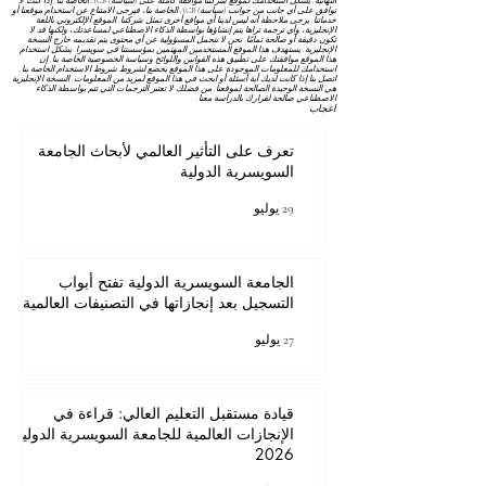
النهائية. يشكل استخدامك لموقع شركتنا موافقة كاملة على
(سياسة) AGB
الخاصة بنا. إذا كنت لا
توافق على أي جانب من جوانب
(سياسة) AGB
الخاصة بنا، فيرجى الامتناع عن استخدام موقعنا أو
خدماتنا. يرجى ملاحظة أنه ليس لدينا أي مواقع أخرى تمثل شركتنا. الموقع الإلكتروني باللغة
الإنجليزية، وأي ترجمة تراها يتم إنشاؤها بواسطة الذكاء الاصطناعي لمساعدتك، ولكنها قد لا
تكون دقيقة أو صالحة تمامًا. نحن لا نتحمل المسؤولية عن أي محتوى يتم تقديمه خارج النسخة
الإنجليزية. يستهدف هذا الموقع المستخدمين المهتمين بمؤسستنا في سويسرا. يشكل استخدام
هذا الموقع موافقتك على تطبيق هذه القوانين واللوائح
وسياسة الخصوصية
الخاصة بنا. إن
استخدامك للمعلومات الموجودة على هذا الموقع يخضع لشروط
شروط الاستخدام
الخاصة بنا.
اتصل بنا إذا كانت لديك أية أسئلة أو ابحث في هذا الموقع لمزيد من المعلومات. النسخة الإنجليزية
هي النسخة الوحيدة الصالحة لموقعنا. من فضلك لا تعتبر الترجمات التي تتم بواسطة الذكاء
الاصطناعي صالحة لقرارك بالدراسة معنا.
اعجاب
تعرف على التأثير العالمي لأبحاث الجامعة
السويسرية الدولية
29 يوليو
الجامعة السويسرية الدولية تفتح أبواب
التسجيل بعد إنجازاتها في التصنيفات العالمية
27 يوليو
قيادة مستقبل التعليم العالي: قراءة في
الإنجازات العالمية للجامعة السويسرية الدولية
2026