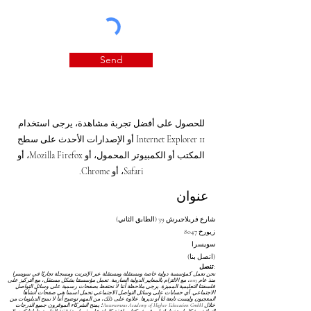
Send
للحصول على أفضل تجربة مشاهدة، يرجى استخدام
Internet Explorer 11 أو الإصدارات الأحدث على سطح
المكتب أو الكمبيوتر المحمول، أو Mozilla Firefox، أو
Safari، أو Chrome.
عنوان
شارع فريلاجيرش 39 (الطابق الثاني)
8047 زيورخ
سويسرا
(اتصل بنا)
تنصل:
نحن نعمل كمؤسسة دولية خاصة ومستقلة ومستقلة عبر الإنترنت ومسجلة تجاريًا في سويسرا
منذ عام 2013، مع الالتزام بالمعايير الدولية الصارمة. تعمل مؤسستنا بشكل مستقل، مع التركيز على
فلسفتنا التعليمية المميزة. يرجى ملاحظة أننا لا نحتفظ بصفحات رسمية على وسائل التواصل
الاجتماعي. أي حسابات على وسائل التواصل الاجتماعي تحمل اسمنا هي صفحات أنشأها
المعجبون وليست تابعة لنا أو نديرها. علاوة على ذلك، من المهم توضيح أننا لا نمنح الدبلومات من
خلال Autonomous Academy of Higher Education GmbH؛ يمنح الشركاء الموقرون جميع الدرجات