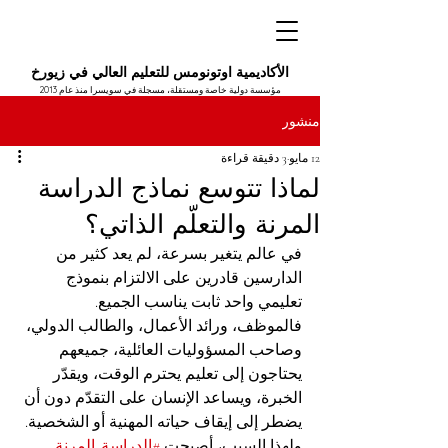
الأكاديمية اوتونومس للتعليم العالي في زيورخ
مؤسسة دولية خاصة ومستقلة، مسجلة في سويسرا منذ عام 2013
منشور
12 مايو
3 دقيقة قراءة
لماذا تتوسع نماذج الدراسة
المرنة والتعلّم الذاتي؟
في عالم يتغير بسرعة، لم يعد كثير من 
الدارسين قادرين على الالتزام بنموذج 
تعليمي واحد ثابت يناسب الجميع. 
فالموظف، ورائد الأعمال، والطالب الدولي، 
وصاحب المسؤوليات العائلية، جميعهم 
يحتاجون إلى تعليم يحترم الوقت، ويقدّر 
الخبرة، ويساعد الإنسان على التقدّم دون أن 
يضطر إلى إيقاف حياته المهنية أو الشخصية. 
ولهذا السبب، أصبحت 
#الدراسة_المرنة