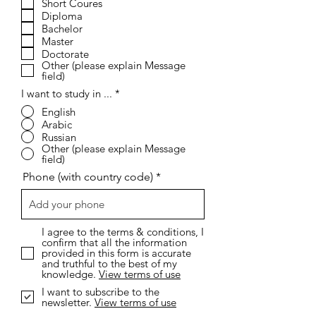
Short Coures
ز
Diploma
ا
م
Bachelor
ي
Master
Doctorate
Other (please explain Message
field)
I want to study in ...
*
English
Arabic
Russian
Other (please explain Message
field)
Phone (with country code)
I agree to the terms & conditions, I
confirm that all the information
provided in this form is accurate
and truthful to the best of my
knowledge.
View terms of use
I want to subscribe to the
newsletter.
View terms of use