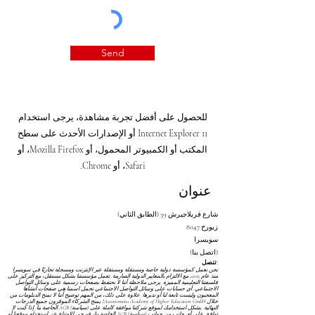
Send
للحصول على أفضل تجربة مشاهدة، يرجى استخدام
Internet Explorer 11 أو الإصدارات الأحدث على سطح
المكتب أو الكمبيوتر المحمول، أو Mozilla Firefox، أو
Safari، أو Chrome.
عنوان
شارع فريلاجيرش 39 (الطابق الثاني)
8047 زيورخ
سويسرا
(اتصل بنا)
تنصل:
نحن نعمل كمؤسسة دولية خاصة ومستقلة ومستقلة عبر الإنترنت ومسجلة تجاريًا في سويسرا
منذ عام 2013، مع الالتزام بالمعايير الدولية الصارمة. تعمل مؤسستنا بشكل مستقل، مع التركيز على
فلسفتنا التعليمية المميزة. يرجى ملاحظة أننا لا نحتفظ بصفحات رسمية على وسائل التواصل
الاجتماعي. أي حسابات على وسائل التواصل الاجتماعي تحمل اسمنا هي صفحات أنشأها
المعجبون وليست تابعة لنا أو نديرها. علاوة على ذلك، من المهم توضيح أننا لا نمنح الدبلومات من
خلال Autonomous Academy of Higher Education GmbH؛ يمنح الشركاء الموقرون جميع الدرجات
النهائية. يشكل استخدامك لموقع شركتنا موافقة كاملة على
(سياسة) AGB
الخاصة بنا. إذا كنت لا
توافق على أي جانب من جوانب
(سياسة) AGB
الخاصة بنا، فيرجى الامتناع عن استخدام موقعنا أو