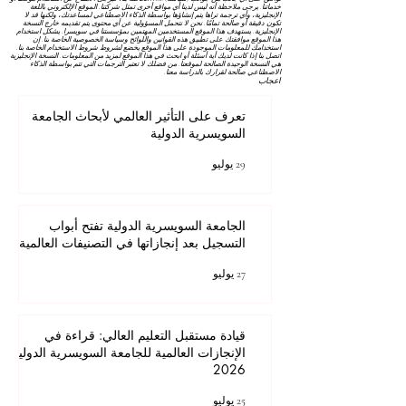
خدماتنا. يرجى ملاحظة أنه ليس لدينا أي مواقع أخرى تمثل شركتنا. الموقع الإلكتروني باللغة
الإنجليزية، وأي ترجمة تراها يتم إنشاؤها بواسطة الذكاء الاصطناعي لمساعدتك، ولكنها قد لا
تكون دقيقة أو صالحة تمامًا. نحن لا نتحمل المسؤولية عن أي محتوى يتم تقديمه خارج النسخة
الإنجليزية. يستهدف هذا الموقع المستخدمين المهتمين بمؤسستنا في سويسرا. يشكل استخدام
هذا الموقع موافقتك على تطبيق هذه القوانين واللوائح
وسياسة الخصوصية
الخاصة بنا. إن
استخدامك للمعلومات الموجودة على هذا الموقع يخضع لشروط
شروط الاستخدام
الخاصة بنا.
اتصل بنا إذا كانت لديك أية أسئلة أو ابحث في هذا الموقع لمزيد من المعلومات. النسخة الإنجليزية
هي النسخة الوحيدة الصالحة لموقعنا. من فضلك لا تعتبر الترجمات التي تتم بواسطة الذكاء
الاصطناعي صالحة لقرارك بالدراسة معنا.
اعجاب
تعرف على التأثير العالمي لأبحاث الجامعة
السويسرية الدولية
29 يوليو
الجامعة السويسرية الدولية تفتح أبواب
التسجيل بعد إنجازاتها في التصنيفات العالمية
27 يوليو
قيادة مستقبل التعليم العالي: قراءة في
الإنجازات العالمية للجامعة السويسرية الدولية
2026
25 يوليو