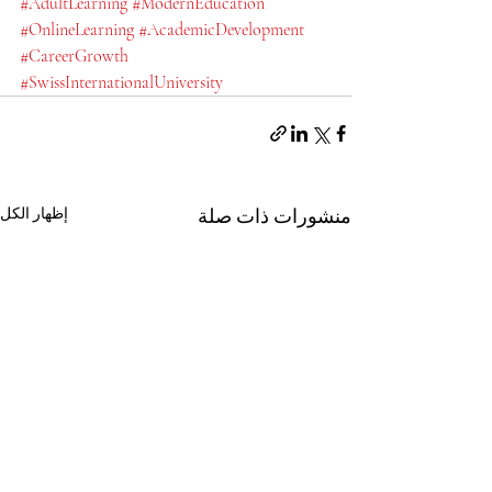
#AdultLearning
#ModernEducation
#OnlineLearning
#AcademicDevelopment
#CareerGrowth
#SwissInternationalUniversity
منشورات ذات صلة
إظهار الكل