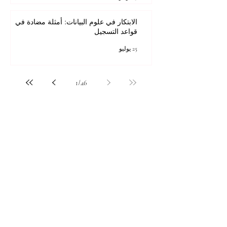
الابتكار في علوم البيانات: أمثلة مضادة في
قواعد التسجيل
25 يوليو
1
/
46
للحصول على أفضل تجربة مشاهدة، يرجى
استخدام Internet Explorer 11 أو الإصدارات
الأحدث على سطح المكتب أو الكمبيوتر المحمول،
أو Mozilla Firefox، أو Safari، أو Chrome.
جميع المحتويات © حقوق الطبع والنشر لشركة Autonomous Academy of Higher
Education GmbH. كل الحقوق محفوظة.
مستقبلك قد يبدأ من ضغطة واحدة.
اكتشف آلاف البرامج الدراسية المقدمة ضمن
مجموعة VBNN في 9 مدن دولية. اختر البرنامج
الذي يناسب أهدافك، لغتك، وطموحك المهني.
اكتشف جميع البرامج من
هنا:
https://executive.swissuniversity.com/