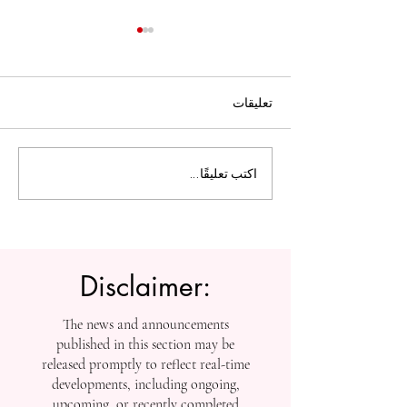
تعليقات
ل التعليم العالي:
الجامعة السويسرية الدولية
اكتب تعليقًا...
تفتح أبواب التسجيل بعد
إنجازاتها في التصنيفات
العالمية
Disclaimer:
The news and announcements
published in this section may be
released promptly to reflect real-time
developments, including ongoing,
upcoming, or recently completed