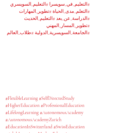
#التعليم_في_سويسرا
#التعليم_السويسري
#التعلم_مدى_الحياة
#تطوير_المهارات
#الدراسة_عن_بعد
#التعليم_الحديث
#تطوير_المسار_المهني
#الجامعة_السويسرية_الدولية
#طلاب_العالم
#FlexibleLearning
#SelfDirectedStudy
#HigherEducation
#ProfessionalEducation
#LifelongLearning
#AutonomousAcademy
#AutonomousAcademyZurich
#EducationInSwitzerland
#SwissEducation