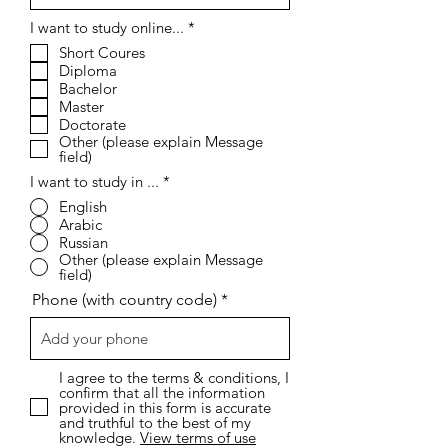
إ
I want to study online...
*
ل
Short Coures
ز
Diploma
ا
م
Bachelor
ي
Master
Doctorate
Other (please explain Message
field)
I want to study in ...
*
English
Arabic
Russian
Other (please explain Message
field)
Phone (with country code)
I agree to the terms & conditions, I
confirm that all the information
provided in this form is accurate
and truthful to the best of my
knowledge.
View terms of use