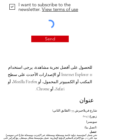
I want to subscribe to the
newsletter.
View terms of use
Send
للحصول على أفضل تجربة مشاهدة، يرجى استخدام
Internet Explorer 11 أو الإصدارات الأحدث على سطح
المكتب أو الكمبيوتر المحمول، أو Mozilla Firefox، أو
Safari، أو Chrome.
عنوان
شارع فريلاجيرش 39 (الطابق الثاني)
8047 زيورخ
سويسرا
(اتصل بنا)
تنصل:
نحن نعمل كمؤسسة دولية خاصة ومستقلة ومستقلة عبر الإنترنت ومسجلة تجاريًا في سويسرا
منذ عام 2013، مع الالتزام بالمعايير الدولية الصارمة. تعمل مؤسستنا بشكل مستقل، مع التركيز على