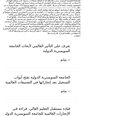
فلسفتنا التعليمية المميزة. يرجى ملاحظة أننا لا نحتفظ بصفحات رسمية على وسائل التواصل
الاجتماعي. أي حسابات على وسائل التواصل الاجتماعي تحمل اسمنا هي صفحات أنشأها
المعجبون وليست تابعة لنا أو نديرها. علاوة على ذلك، من المهم توضيح أننا لا نمنح الدبلومات من
خلال Autonomous Academy of Higher Education GmbH؛ يمنح الشركاء الموقرون جميع الدرجات
النهائية. يشكل استخدامك لموقع شركتنا موافقة كاملة على
(سياسة) AGB
الخاصة بنا. إذا كنت لا
توافق على أي جانب من جوانب
(سياسة) AGB
الخاصة بنا، فيرجى الامتناع عن استخدام موقعنا أو
خدماتنا. يرجى ملاحظة أنه ليس لدينا أي مواقع أخرى تمثل شركتنا. الموقع الإلكتروني باللغة
الإنجليزية، وأي ترجمة تراها يتم إنشاؤها بواسطة الذكاء الاصطناعي لمساعدتك، ولكنها قد لا
تكون دقيقة أو صالحة تمامًا. نحن لا نتحمل المسؤولية عن أي محتوى يتم تقديمه خارج النسخة
الإنجليزية. يستهدف هذا الموقع المستخدمين المهتمين بمؤسستنا في سويسرا. يشكل استخدام
هذا الموقع موافقتك على تطبيق هذه القوانين واللوائح
وسياسة الخصوصية
الخاصة بنا. إن
استخدامك للمعلومات الموجودة على هذا الموقع يخضع لشروط
شروط الاستخدام
الخاصة بنا.
اتصل بنا إذا كانت لديك أية أسئلة أو ابحث في هذا الموقع لمزيد من المعلومات. النسخة الإنجليزية
هي النسخة الوحيدة الصالحة لموقعنا. من فضلك لا تعتبر الترجمات التي تتم بواسطة الذكاء
الاصطناعي صالحة لقرارك بالدراسة معنا.
اعجاب
تعرف على التأثير العالمي لأبحاث الجامعة
السويسرية الدولية
29 يوليو
الجامعة السويسرية الدولية تفتح أبواب
التسجيل بعد إنجازاتها في التصنيفات العالمية
27 يوليو
قيادة مستقبل التعليم العالي: قراءة في
الإنجازات العالمية للجامعة السويسرية الدولية