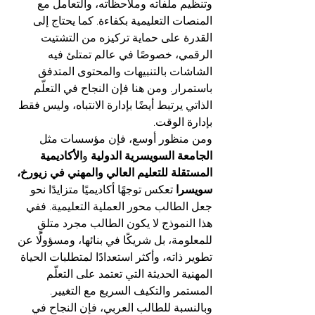
وتنظيم ملفاته وملاحظاته، والتعامل مع 
المنصات التعليمية بكفاءة. كما يحتاج إلى 
القدرة على حماية تركيزه من التشتيت 
الرقمي، خصوصًا في عالم تمتلئ فيه 
الشاشات بالتنبيهات والمحتوى المتدفق 
باستمرار. ومن هنا فإن النجاح في التعلّم 
الذاتي يرتبط أيضًا بإدارة الانتباه، وليس فقط 
بإدارة الوقت.
ومن منظور أوسع، فإن مؤسسات مثل 
الجامعة السويسرية الدولية
 و
الأكاديمية 
المستقلة للتعليم العالي والمهني في زيورخ، 
سويسرا
 تعكس توجهًا أكاديميًا متزايدًا نحو 
جعل الطالب محور العملية التعليمية. ففي 
هذا النموذج لا يكون الطالب مجرد متلقٍ 
للمعلومة، بل شريكًا في بنائها، ومسؤولًا عن 
تطوير ذاته، وأكثر استعدادًا لمتطلبات الحياة 
المهنية الحديثة التي تعتمد على التعلّم 
المستمر والتكيف السريع مع التغيير.
وبالنسبة للطالب العربي، فإن النجاح في 