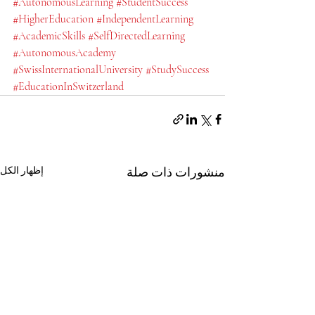
#AutonomousLearning
#StudentSuccess
#HigherEducation
#IndependentLearning
#AcademicSkills
#SelfDirectedLearning
#AutonomousAcademy
#SwissInternationalUniversity
#StudySuccess
#EducationInSwitzerland
منشورات ذات صلة
إظهار الكل