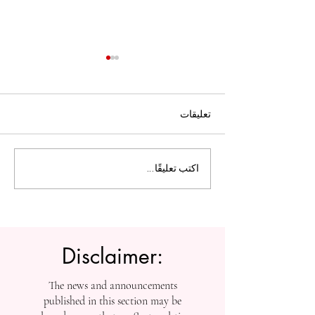
تعليقات
ل التعليم العالي:
الجامعة السويسرية الدولية
اكتب تعليقًا...
تفتح أبواب التسجيل بعد
إنجازاتها في التصنيفات
العالمية
Disclaimer:
The news and announcements
published in this section may be