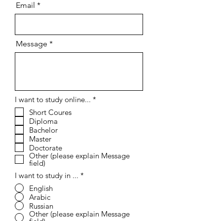
Email
Message
إ
I want to study online...
*
ل
Short Coures
ز
Diploma
ا
م
Bachelor
ي
Master
Doctorate
Other (please explain Message
field)
I want to study in ...
*
English
Arabic
Russian
Other (please explain Message