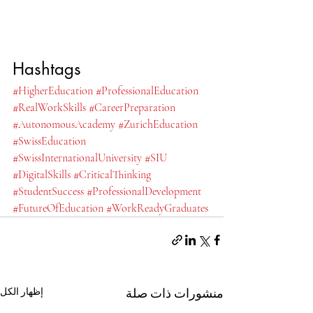
Hashtags
#HigherEducation
#ProfessionalEducation
#RealWorkSkills
#CareerPreparation
#AutonomousAcademy
#ZurichEducation
#SwissEducation
#SwissInternationalUniversity
#SIU
#DigitalSkills
#CriticalThinking
#StudentSuccess
#ProfessionalDevelopment
#FutureOfEducation
#WorkReadyGraduates
منشورات ذات صلة
إظهار الكل