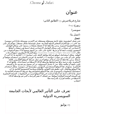
Safari، أو Chrome.
عنوان
شارع فريلاجيرش 39 (الطابق الثاني)
8047 زيورخ
سويسرا
(اتصل بنا)
تنصل:
نحن نعمل كمؤسسة دولية خاصة ومستقلة ومستقلة عبر الإنترنت ومسجلة تجاريًا في سويسرا
منذ عام 2013، مع الالتزام بالمعايير الدولية الصارمة. تعمل مؤسستنا بشكل مستقل، مع التركيز على
فلسفتنا التعليمية المميزة. يرجى ملاحظة أننا لا نحتفظ بصفحات رسمية على وسائل التواصل
الاجتماعي. أي حسابات على وسائل التواصل الاجتماعي تحمل اسمنا هي صفحات أنشأها
المعجبون وليست تابعة لنا أو نديرها. علاوة على ذلك، من المهم توضيح أننا لا نمنح الدبلومات من
خلال Autonomous Academy of Higher Education GmbH؛ يمنح الشركاء الموقرون جميع الدرجات
النهائية. يشكل استخدامك لموقع شركتنا موافقة كاملة على
(سياسة) AGB
الخاصة بنا. إذا كنت لا
توافق على أي جانب من جوانب
(سياسة) AGB
الخاصة بنا، فيرجى الامتناع عن استخدام موقعنا أو
خدماتنا. يرجى ملاحظة أنه ليس لدينا أي مواقع أخرى تمثل شركتنا. الموقع الإلكتروني باللغة
الإنجليزية، وأي ترجمة تراها يتم إنشاؤها بواسطة الذكاء الاصطناعي لمساعدتك، ولكنها قد لا
تكون دقيقة أو صالحة تمامًا. نحن لا نتحمل المسؤولية عن أي محتوى يتم تقديمه خارج النسخة
الإنجليزية. يستهدف هذا الموقع المستخدمين المهتمين بمؤسستنا في سويسرا. يشكل استخدام
هذا الموقع موافقتك على تطبيق هذه القوانين واللوائح
وسياسة الخصوصية
الخاصة بنا. إن
استخدامك للمعلومات الموجودة على هذا الموقع يخضع لشروط
شروط الاستخدام
الخاصة بنا.
اتصل بنا إذا كانت لديك أية أسئلة أو ابحث في هذا الموقع لمزيد من المعلومات. النسخة الإنجليزية
هي النسخة الوحيدة الصالحة لموقعنا. من فضلك لا تعتبر الترجمات التي تتم بواسطة الذكاء
الاصطناعي صالحة لقرارك بالدراسة معنا.
اعجاب
تعرف على التأثير العالمي لأبحاث الجامعة
السويسرية الدولية
29 يوليو