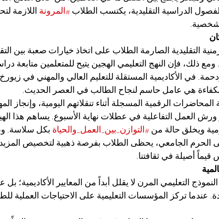
الفصول الدراسية التقليدية، يكتسب الطلاب 
#المرونة
 اللازمة لت
لشخصية.
ان
الزمنية التقليدية الصارمة الطلاب على اتخاذ خيارات صعبة بين الت
ومع ذلك، فإن النهج التعليمي الهجين يتيح للمتعلمين متابعة دراست
دحمة. في الأكاديمية المستقلة للتعليم العالي والمهني في زيور
بكفاءة هي عامل حاسم لنجاح الطالب في العصر الحديث.
لمحاضرات الرقمية المسجلة أثناء تنقلاتهم اليومية، وإنجاز المه
ش العمل التفاعلية في عطلات نهاية الأسبوع. يساهم هذا الهي
مية ويخلق حالة من 
#التوازن_بين_العمل_والحياة
 بكل سلاسة. وب
إلى الحرم الجامعي، يحظى الطلاب بفرصة ذهبية لتخصيص المزيد 
قيماً أصيلة في ثقافتنا.
لمية
لنموذج التعليمي المرن لا يقلل أبداً من المعايير الأكاديمية؛ بل
ة. عندما تركز المؤسسات التعليمية على الاحتياجات العملية للطلا