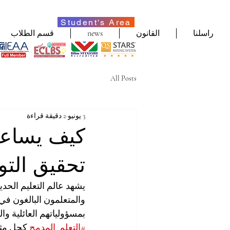
Student's Area
راسلنا
القانون
news
قسم الطلاب
All Posts
3 يونيو
2 دقيقة قراءة
كيف يساعد
تحقيق التو
يشهد عالم التعليم الحد
والمتعلمون البالغون في 
بمسؤولياتهم العائلية وال
#التعلم_المدمج
 كحل مثا