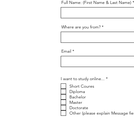
Full Name: (First Name & Last Name)
Where are you from?
Email
إ
I want to study online...
*
ل
Short Coures
ز
ا
Diploma
م
Bachelor
ي
Master
Doctorate
Other (please explain Message fie