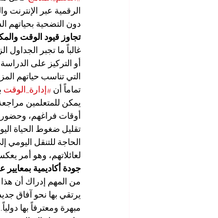
الرقمية عبر الإنترنت و
دون التضحية بحياتهم ا
تجاوز قيود الوقت والمك
غالباً ما تجبر الجداول 
أو التركيز على الدراسة. 
التي تناسب حياتهم المز
تماماً أن 
#إدارة_الوقت
 
يمكن للمتعلمين مراجعة ا
أوقات فراغهم، وحضور ور
تقليل ضغوط الحياة اليو
الحاجة للتنقل اليومي 
لعائلاتهم، وهو أمر يعكس 
جودة أكاديمية بمعايير عا
من المهم إدراك أن هذا ا
يرتقي بها نحو آفاق جديد
مبهرة ومعترفاً بها دولياً.