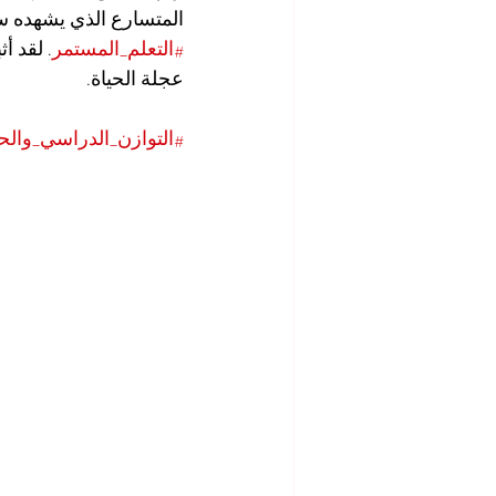
المتسارع الذي يشهده س
#التعلم_المستمر
. لقد أ
عجلة الحياة.
#التوازن_الدراسي_والح