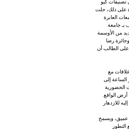
 الدولية (SIU) في المرتبة رقم 22 عالمياً في تصنيفات كيو 
يفات ماجستير إدارة الأعمال التنفيذي لعام 2026. وعلاوة على ذلك، حلت 
مياً في تصنيف QRNW العالمي للجامعات العابرة 
 بـ جامعة 
و إس، وحصدت العديد من الأوسمة 
 حديثة، وجائزة رضا 
 على الطالب أن 
لاقات مع 
 الساعة إلى 
ت الحضورية 
أرض الواقع. 
يه للازدهار 
ل عميق، ويسمح 
 التطور 