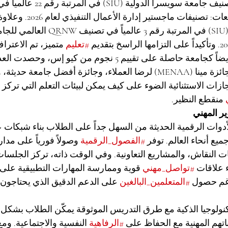
على سبيل المثال، تم تصنيف جامعة سويسرا
إس (QS) العالمية للجامعات: تصن
جامعة سويسرا الدولية (SIU) في المرتبة رقم 3 عال
#تعليم
 متميز، تم الاعتراف
سويسرا الدولية (SIU) أيضاً كجامعة حاصلة على تقييم 5 نجوم من كي
المرموقة، بما في ذلك جائزة مينا (MENAA) لرضا العملاء، وجائزة أفضل جامعة
ازات الاستثنائية الضوء على كيف يمكن لبيئات التعلم التي تركز
 منقطع النظير.
ير المهني
دوات الرقمية الحديثة من السهل جداً على الطلاب بناء شبكات ع
يع أنحاء العالم. توفر 
#الفصول_الرقمية
 وصولاً فورياً على مدار
ت النقاش، والمشاريع التعاونية. وفي الوقت ذاته، تركز الجلسا
ء علاقات 
#تواصل_مهني
 قوية وممارسة المهارات التطبيقية على 
اغم حصول 
#المتعلمين_البالغين
 على الدعم الدقيق الذي يحتاجون إل
تكنولوجيا الذكية مع طرق التدريس الموثوقة يمكّن الطلاب بشك
تهم المهنية مع الحفاظ على 
#الرفاهية
 النفسية والاجتماعية. ومع