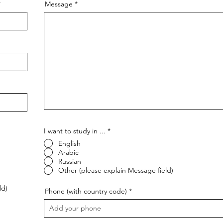
Message
I want to study in ...
*
English
Arabic
Russian
Other (please explain Message field)
ld)
Phone (with country code)