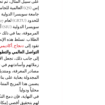
للحدود (GRTU) لعام 2027. وتأكيداً على التزامها الراسخ بتقديم 
الطلاب. تسلط هذه الإنج
تقود إلى 
#نجاح_أكاديمي
التواصل العالمي والتطو
إلى جانب ذلك، تجعل الأ
زملائهم وأساتذتهم في جم
مصادر المعرفة، ومنتديا
المجدولة بعناية على بنا
يضمن هذا المزيج المتن
محلياً ودولياً.
في النهاية، فإن دمج ال
لهم بتحقيق أقصى إمكانا