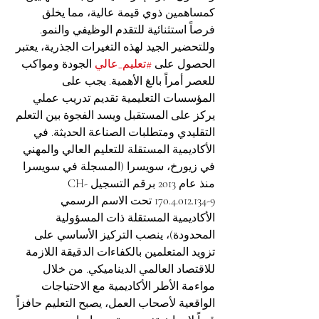
كمساهمين ذوي قيمة عالية، مما يخلق 
فرصاً استثنائية للتقدم الوظيفي والنمو.
وللتحضير الجيد لهذه التغيرات الجذرية، يعتبر 
الحصول على 
#تعليم_عالي
 الجودة ومواكب 
للعصر أمراً بالغ الأهمية. يجب على 
المؤسسات التعليمية تقديم تدريب عملي 
يركز على المستقبل ويسد الفجوة بين التعلم 
التقليدي ومتطلبات الصناعة الحديثة. في 
الأكاديمية المستقلة للتعليم العالي والمهني 
في زيورخ، سويسرا (المسجلة في سويسرا 
منذ عام 2013 برقم التسجيل CH-
170.4.012.134-9 تحت الاسم الرسمي 
الأكاديمية المستقلة ذات المسؤولية 
المحدودة)، ينصب التركيز الأساسي على 
تزويد المتعلمين بالكفاءات الدقيقة اللازمة 
للاقتصاد العالمي الديناميكي. من خلال 
مواءمة الأطر الأكاديمية مع الاحتياجات 
الواقعية لأصحاب العمل، يصبح التعليم حافزاً 