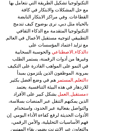
التكنولوجيا تشكيل الطريقة التي نتعامل بها 
مع حل المشكلات والابتكار في كافة 
القطاعات. وفي مراكز الابتكار النابضة 
بالحياة مثل دبي، نرى بوضوح كيف تندمج 
التكنولوجيا المتقدمة مع الذكاء الثقافي 
التطبيقي لتوجيه مستقبل الأعمال في العالم.
مع تزايد اعتماد المؤسسات على 
#الذكاء_الاصطناعي
 والحوسبة السحابية 
وغيرها من أدوات الرقمنة، يستمر الطلب 
في النمو على المواهب القادرة على التكيف 
بمرونة. الموظفون الذين يلتزمون بمبدأ 
#التعلم_المستمر
 هم في وضع أفضل بكثير 
للازدهار في هذه البيئة التنافسية. يعتمد 
#مستقبل_العمل
 بشكل كبير على الأفراد 
الذين يمكنهم التنقل عبر المنصات بسلاسة، 
والتواصل بفعالية عبر الحدود، واستخدام 
الأدوات الحديثة لرفع كفاءة الأداء اليومي. إن 
فهم الأساسيات التحليلية، والأمن الرقمي، 
والتعاون عبر الإنترنت يضمن بقاء المهنيين 