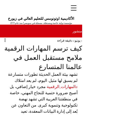
الأكاديمية اوتونومس للتعليم العالي في زيورخ
مؤسسة دولية خاصة ومستقلة، مسجلة في سويسرا منذ عام 2013
منشور
1 يونيو
2 دقيقة قراءة
كيف ترسم المهارات الرقمية
ملامح مستقبل العمل في
عالمنا المتسارع
تشهد بيئة العمل الحديثة تطورات متسارعة 
لم يسبق لها مثيل. اليوم، لم يعد امتلاك 
#المهارات_الرقمية
 مجرد خيار إضافي، بل 
أصبح ضرورة حتمية للنجاح المهني، خاصة 
في منطقتنا العربية التي تشهد نهضة 
تكنولوجية وتنموية كبرى. من التعاون عن 
بُعد إلى إدارة البيانات المعقدة، تعيد 