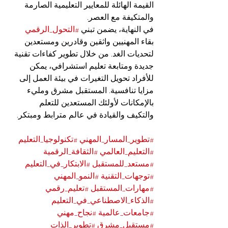
القيمة الهائلة للمعايير التعليمية الصارمة 
والمتكيفة مع العصر.
في النهاية، يضمن تبني 
#التحول_الرقمي
بقاء المهنيين واثقين وقادرين ومستعدين 
لتحديات الغد. من خلال تطوير كفاءات تقنية 
جديدة ومتابعة تعليم استشرافي، يمكن 
للأفراد تحويل التغيرات في بيئة العمل إلى 
مزايا تنافسية. المستقبل مشرق ومليء 
بالإمكانات لأولئك المستعدين للتعلم 
والتكيف والقيادة في عالم مترابط ومبتكر.
#تطوير_المسار_المهني
#تكنولوجيا_التعليم
#التعليم_العالمي
#الثقافة_الرقمية
#مستعد_للمستقبل
#الابتكار_في_التعليم
#توجهات_التقنية
#النمو_المهني
#مهارات_المستقبل
#تعليم_رقمي
#الذكاء_الاصطناعي_في_التعليم
#جامعات_عالمية
#نجاح_مهني
#مستقبل_مشرق
#تطوير_الذات