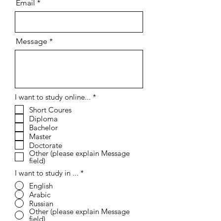
Email
Message
إ
I want to study online...
*
ل
Short Coures
ز
Diploma
ا
م
Bachelor
ي
Master
Doctorate
Other (please explain Message
field)
I want to study in ...
*
English
Arabic
Russian
Other (please explain Message
field)