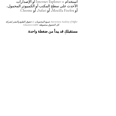
استخدام Internet Explorer 11 أو الإصدارات
الأحدث على سطح المكتب أو الكمبيوتر المحمول،
أو Mozilla Firefox، أو Safari، أو Chrome.
جميع المحتويات © حقوق الطبع والنشر لشركة Autonomous Academy of Higher
Education GmbH. كل الحقوق محفوظة.
مستقبلك قد يبدأ من ضغطة واحدة.
اكتشف آلاف البرامج الدراسية المقدمة ضمن
مجموعة VBNN في 9 مدن دولية. اختر البرنامج
الذي يناسب أهدافك، لغتك، وطموحك المهني.
اكتشف جميع البرامج من
هنا:
https://executive.swissuniversity.com/
مجموعة VBNN للتعليم الذكي©
اسم مسجل لدى المعهد الفيدرالي السويسري
للملكية الفكرية برقم 845306 (تصنيف نيس: 9،
41، 42). شركة VBNN FZE LLC، إحدى شركات
مجموعة سمارت إديوكيشن. مرخصة في
الإمارات العربية المتحدة برقم
262425649888
.
تقدم جودة مستوحاة من المعايير السويسرية
وابتكارات عالمية في التعليم والبحث.
مجموعة VBNN سمارت إديوكيشن (شركة
VBNN FZE LLC - رقم الترخيص
262425649888
، عجمان، الإمارات العربية