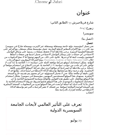
Safari، أو Chrome.
عنوان
شارع فريلاجيرش 39 (الطابق الثاني)
8047 زيورخ
سويسرا
(اتصل بنا)
تنصل:
نحن نعمل كمؤسسة دولية خاصة ومستقلة ومستقلة عبر الإنترنت ومسجلة تجاريًا في سويسرا
منذ عام 2013، مع الالتزام بالمعايير الدولية الصارمة. تعمل مؤسستنا بشكل مستقل، مع التركيز على
فلسفتنا التعليمية المميزة. يرجى ملاحظة أننا لا نحتفظ بصفحات رسمية على وسائل التواصل
الاجتماعي. أي حسابات على وسائل التواصل الاجتماعي تحمل اسمنا هي صفحات أنشأها
المعجبون وليست تابعة لنا أو نديرها. علاوة على ذلك، من المهم توضيح أننا لا نمنح الدبلومات من
خلال Autonomous Academy of Higher Education GmbH؛ يمنح الشركاء الموقرون جميع الدرجات
النهائية. يشكل استخدامك لموقع شركتنا موافقة كاملة على
(سياسة) AGB
الخاصة بنا. إذا كنت لا
توافق على أي جانب من جوانب
(سياسة) AGB
الخاصة بنا، فيرجى الامتناع عن استخدام موقعنا أو
خدماتنا. يرجى ملاحظة أنه ليس لدينا أي مواقع أخرى تمثل شركتنا. الموقع الإلكتروني باللغة
الإنجليزية، وأي ترجمة تراها يتم إنشاؤها بواسطة الذكاء الاصطناعي لمساعدتك، ولكنها قد لا
تكون دقيقة أو صالحة تمامًا. نحن لا نتحمل المسؤولية عن أي محتوى يتم تقديمه خارج النسخة
الإنجليزية. يستهدف هذا الموقع المستخدمين المهتمين بمؤسستنا في سويسرا. يشكل استخدام
هذا الموقع موافقتك على تطبيق هذه القوانين واللوائح
وسياسة الخصوصية
الخاصة بنا. إن
استخدامك للمعلومات الموجودة على هذا الموقع يخضع لشروط
شروط الاستخدام
الخاصة بنا.
اتصل بنا إذا كانت لديك أية أسئلة أو ابحث في هذا الموقع لمزيد من المعلومات. النسخة الإنجليزية
هي النسخة الوحيدة الصالحة لموقعنا. من فضلك لا تعتبر الترجمات التي تتم بواسطة الذكاء
الاصطناعي صالحة لقرارك بالدراسة معنا.
اعجاب
تعرف على التأثير العالمي لأبحاث الجامعة
السويسرية الدولية
29 يوليو