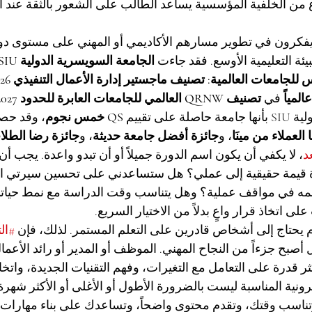
وع من الخلفية المؤسسية يساعد الطالب على الشعور بالثقة عند ا
 يفكرون في تطوير مسارهم الأكاديمي أو المهني على مستوى دول
يئة التعليمية الأوسع. فقد جاءت 
الجامعة السويسرية الدولية SIU
جامعات العالمية: تصنيف ماجستير إدارة الأعمال التنفيذي 2026 — المشترك
 في 
تصنيف QRNW العالمي للجامعات العابرة للحدود 2027
لى تقييم 
QS خمس نجوم
، وقد حص
العملاء من مينَا
، و
جائزة أفضل جامعة حديثة
، و
جائزة رضا الطلا
د
، لا يكفي أن يكون اسم الدورة جميلاً أو أن تبدو واعدة. يجب أ
قيمة حقيقية إلى عملي؟ هل ستساعدني على تحسين سيرتي الذ
مه في مواقف عملية؟ وهل يتناسب وقت الدراسة مع نمط حياتي
ى اتخاذ قرار واعٍ بدلاً من الاختيار السريع.
 يحتاج إلى أشخاص قادرين على التعلم المستمر. لذلك، فإن 
#ال
ل أصبح جزءاً من النجاح المهني. الموظف أو المدير أو رائد الأعما
ر قدرة على التعامل مع التغيرات، وفهم التقنيات الجديدة، واتخ
ترونية المناسبة ليست بالضرورة الأطول أو الأغلى أو الأكثر شهرة.
ناسب وقتك، وتقدم محتوى واضحاً، وتساعدك على بناء مهارات 