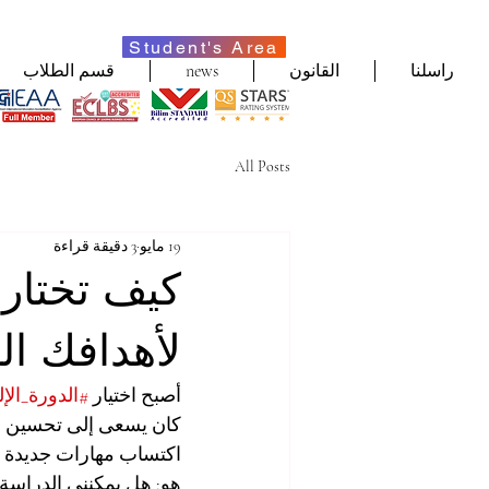
Student's Area
راسلنا
القانون
news
قسم الطلاب
All Posts
19 مايو
3 دقيقة قراءة
كيف تختار ا
لأهدافك ال
أصبح اختيار 
#الدورة_الإل
كان يسعى إلى تحسين أدا
اكتساب مهارات جديدة تس
هو: هل يمكنني الدراسة 