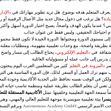
يعرف المتعلم هدفه بوضوح. هل تريد تطوير مهاراتك في 
#الإدار
يادة
؟ هل ترغب في دخول مجال جديد مثل الأعمال الرقمية أو رياد
ني؟ عندما يكون الهدف واضحاً، يصبح اختيار الدورة أسهل وأكثر د
احتياجك الحقيقي، وليس فقط عن عنوان جذاب.
 إلى مستوى الدورة ومحتواها. الدورة الجيدة لا تكون فقط مجم
بطريقة واضحة، مع وحدات تعليمية مفهومة، ومتطلبات معلنة،
شفافة. في 
#التعليم_الإلكتروني
، يحتاج الطالب إلى مسار واضح 
 يدرس إلى جانب عمله أو مسؤولياته العائلية.
صر 
#المرونة_في_التعلم
. كثير من المتعلمين العرب اليوم يبحثون
 منهم ترك العمل أو السفر. لذلك، فإن الدورة المناسبة هي التي
لكن في الوقت نفسه تحافظ على الجدية الأكاديمية وجودة المحتو
بل تعني أن يتعلم الطالب بطريقة عملية ومنظمة تناسب حياته اليو
ً سمعة الجهة التعليمية وخلفيتها. تمثل 
الأكاديمية المستقلة للتعل
يسرا
 بيئة تعليمية سويسرية موجهة للتعليم العالي والمهني، وه
Autonomous Academy GmbH
 وبرقم التسج