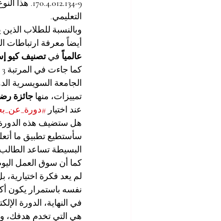
170.4.012.134-9
. هذا الن
التعليمي.
وبالنسبة للطلاب الذين
أيضاً معرفة ارتباطات الب
عالمياً
 في 
تصنيف كيو إس لل
كما جاءت في المرتبة 
3 عالمياً
الجامعة السويسرية الدولية SIU بأنها جامعة حاصلة ع
تمييزات، منها 
جائزة رضا 
عند اختيار 
#دورة_عن_بع
هل ستضيف هذه الدورة 
سأستطيع تطبيق ما أتعل
البسيطة تساعد الطالب عل
كما أن سوق العمل اليوم
لم يعد فكرة اختيارية، ب
نفسه باستمرار يكون أكث
في النهاية، الدورة الإلك
هي التي تخدم هدفك، وت