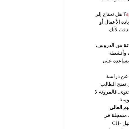
ة
؟ هل تحتاج إلى 
ة الأعمال أو 
قة، لأنك 
وعة من الدروس، 
 وأنشطة 
يساعده على 
 عن دراسة 
 تمنح الطالب 
ى. فالمرونة لا 
مية.
يم العالي 
ي مسجلة في 
يل 
CH-