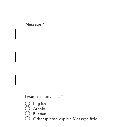
Message
I want to study in ...
*
English
Arabic
Russian
Other (please explain Message field)