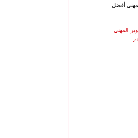
مهني أفضل 
وير_المهني
مر