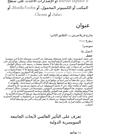
Internet Explorer 11 أو الإصدارات الأحدث على سطح
المكتب أو الكمبيوتر المحمول، أو Mozilla Firefox، أو
Safari، أو Chrome.
عنوان
شارع فريلاجيرش 39 (الطابق الثاني)
8047 زيورخ
سويسرا
(اتصل بنا)
تنصل:
نحن نعمل كمؤسسة دولية خاصة ومستقلة ومستقلة عبر الإنترنت ومسجلة تجاريًا في سويسرا
منذ عام 2013، مع الالتزام بالمعايير الدولية الصارمة. تعمل مؤسستنا بشكل مستقل، مع التركيز على
فلسفتنا التعليمية المميزة. يرجى ملاحظة أننا لا نحتفظ بصفحات رسمية على وسائل التواصل
الاجتماعي. أي حسابات على وسائل التواصل الاجتماعي تحمل اسمنا هي صفحات أنشأها
المعجبون وليست تابعة لنا أو نديرها. علاوة على ذلك، من المهم توضيح أننا لا نمنح الدبلومات من
خلال Autonomous Academy of Higher Education GmbH؛ يمنح الشركاء الموقرون جميع الدرجات
النهائية. يشكل استخدامك لموقع شركتنا موافقة كاملة على
(سياسة) AGB
الخاصة بنا. إذا كنت لا
توافق على أي جانب من جوانب
(سياسة) AGB
الخاصة بنا، فيرجى الامتناع عن استخدام موقعنا أو
خدماتنا. يرجى ملاحظة أنه ليس لدينا أي مواقع أخرى تمثل شركتنا. الموقع الإلكتروني باللغة
الإنجليزية، وأي ترجمة تراها يتم إنشاؤها بواسطة الذكاء الاصطناعي لمساعدتك، ولكنها قد لا
تكون دقيقة أو صالحة تمامًا. نحن لا نتحمل المسؤولية عن أي محتوى يتم تقديمه خارج النسخة
الإنجليزية. يستهدف هذا الموقع المستخدمين المهتمين بمؤسستنا في سويسرا. يشكل استخدام
هذا الموقع موافقتك على تطبيق هذه القوانين واللوائح
وسياسة الخصوصية
الخاصة بنا. إن
استخدامك للمعلومات الموجودة على هذا الموقع يخضع لشروط
شروط الاستخدام
الخاصة بنا.
اتصل بنا إذا كانت لديك أية أسئلة أو ابحث في هذا الموقع لمزيد من المعلومات. النسخة الإنجليزية
هي النسخة الوحيدة الصالحة لموقعنا. من فضلك لا تعتبر الترجمات التي تتم بواسطة الذكاء
الاصطناعي صالحة لقرارك بالدراسة معنا.
اعجاب
تعرف على التأثير العالمي لأبحاث الجامعة
السويسرية الدولية
29 يوليو