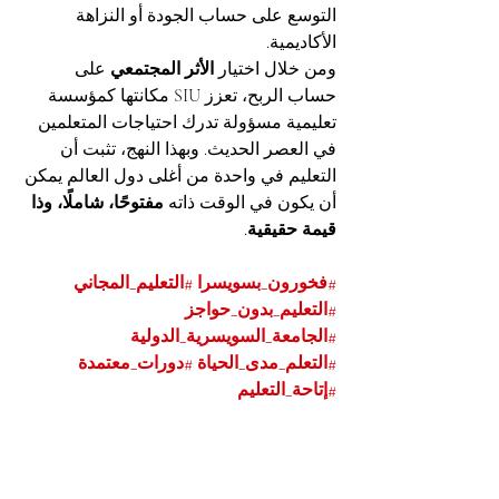
التوسع على حساب الجودة أو النزاهة 
الأكاديمية.
ومن خلال اختيار 
الأثر المجتمعي
 على 
حساب الربح، تعزز SIU مكانتها كمؤسسة 
تعليمية مسؤولة تدرك احتياجات المتعلمين 
في العصر الحديث. وبهذا النهج، تثبت أن 
التعليم في واحدة من أغلى دول العالم يمكن 
أن يكون في الوقت ذاته 
مفتوحًا، شاملًا، وذا 
قيمة حقيقية
.
#فخورون_بسويسرا
#التعليم_المجاني
#التعليم_بدون_حواجز
#الجامعة_السويسرية_الدولية
#التعلم_مدى_الحياة
#دورات_معتمدة
#إتاحة_التعليم