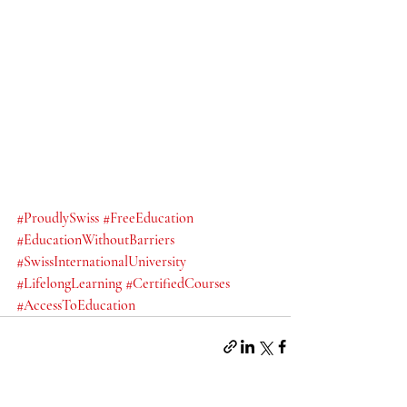
#ProudlySwiss
#FreeEducation
#EducationWithoutBarriers
#SwissInternationalUniversity
#LifelongLearning
#CertifiedCourses
#AccessToEducation