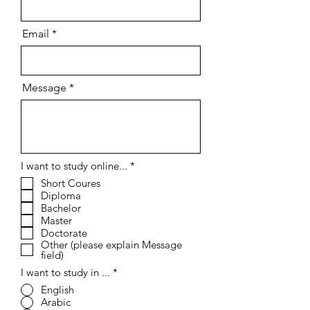
Email
Message
إ
I want to study online...
*
ل
Short Coures
ز
Diploma
ا
م
Bachelor
ي
Master
Doctorate
Other (please explain Message
field)
I want to study in ...
*
English
Arabic