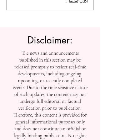
ل التعليم العالي:
الجامعة السويسرية الدولية
اكتب تعليقًا...
تفتح أبواب التسجيل بعد
إنجازاتها في التصنيفات
العالمية
Disclaimer:
The news and announcements
published in this section may be
released promptly to reflect real-time
developments, including ongoing,
upcoming, or recently completed
events. Due to the time-sensitive nature
of such updates, the content may not
undergo full editorial or factual
verification prior to publication.
Therefore, this content is provided for
general informational purposes only
and does not constitute an official or
legally binding publication. No rights