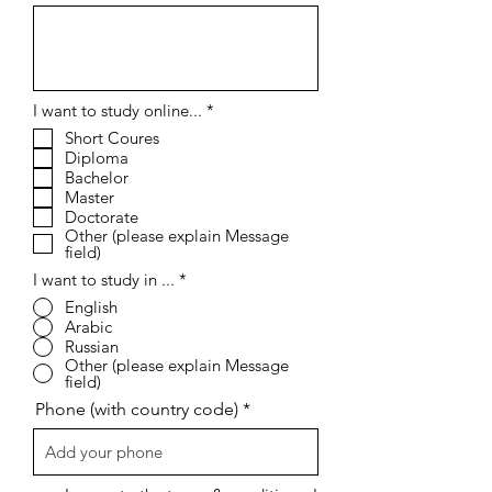
إ
I want to study online...
*
ل
Short Coures
ز
Diploma
ا
م
Bachelor
ي
Master
Doctorate
Other (please explain Message
field)
I want to study in ...
*
English
Arabic
Russian
Other (please explain Message
field)
Phone (with country code)