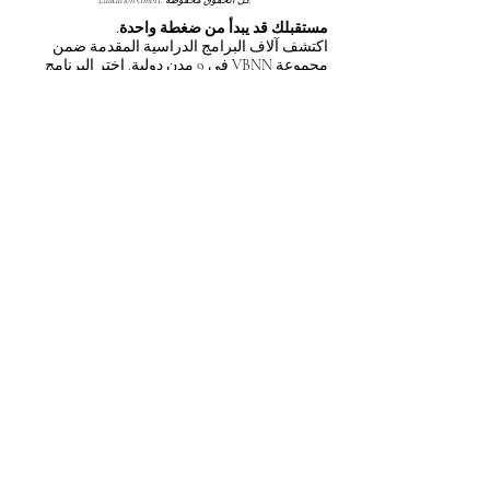
Education GmbH. كل الحقوق محفوظة.
مستقبلك قد يبدأ من ضغطة واحدة.
اكتشف آلاف البرامج الدراسية المقدمة ضمن
مجموعة VBNN في 9 مدن دولية. اختر البرنامج
الذي يناسب أهدافك، لغتك، وطموحك المهني.
اكتشف جميع البرامج من
هنا:
https://executive.swissuniversity.com/
مجموعة VBNN للتعليم الذكي©
اسم مسجل لدى المعهد الفيدرالي السويسري
للملكية الفكرية برقم 845306 (تصنيف نيس: 9،
41، 42). شركة VBNN FZE LLC، إحدى شركات
مجموعة سمارت إديوكيشن. مرخصة في
الإمارات العربية المتحدة برقم
262425649888
.
تقدم جودة مستوحاة من المعايير السويسرية
وابتكارات عالمية في التعليم والبحث.
مجموعة VBNN سمارت إديوكيشن (شركة
VBNN FZE LLC - رقم الترخيص
262425649888
، عجمان، الإمارات العربية
المتحدة).
الجامعة السويسرية الدولية
SIU
(
معتمدة من قبل
وزارة التعليم والعلوم KG).