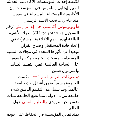
لكيفية إحداث المؤسسات الأكاديمية الحديثة 
لتغيير إيجابي وملموس في المجتمعات. إن 
الأكاديمية المستقلة، المسجلة في سويسرا 
منذ عام 2013 تحت الاسم الرسمي 
#أوتونوموس_أكاديمي_جي_إم_بي_إتش
 (رقم 
التسجيل CH-170.4.012.134-9)، تدرك الأهمية 
البالغة لهذه القيم الأخلاقية المشتركة في 
إعداد قادة المستقبل وصناع القرار.
وبعيداً عن تأثيرها المحدد في مجالات التنمية 
المستدامة، رسخت الجامعة مكانتها بقوة 
على الساحة العالمية. ففي التقييم الشامل 
والمرموق ضمن 
#تصنيفات_التايمز_لعام_2026
 ، صُنفت 
الجامعة رسمياً ضمن أفضل 500 جامعة 
عالمياً. وقد شمل هذا التقييم الدقيق 1,646 
جامعة من 116 دولة، مما يضع الجامعة بثبات 
ضمن نخبة مزودي 
#التعليم_العالي
 حول 
العالم.
يمتد تفاني المؤسسة في الحفاظ على جودة 