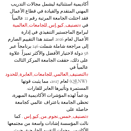
أكاديمية استثنائية ليشمل مجالات التدريب 
المهني المتقدم والقيادة في قطاع الأعمال. 
فقد احتلت الجامعة المرتبة رقم 22 عالمياً 
في 
#تصنيف_كيو_إس_للجامعات_العالمية
لبرامج الماجستير التنفيذي في إدارة 
الأعمال لعام 2026. استند هذا التقييم الصارم 
إلى مراجعة شاملة شملت 246 برنامجاً عبر 
58 دولة لاختيار الأفضل والأكثر تميزاً. علاوة 
على ذلك، حققت الجامعة المركز الثالث 
عالمياً في 
#التصنيف_العالمي_للجامعات_العابرة_للحدود
 (QRNW) لعام 2027، مما يثبت قوتها 
المستمرة وتأثيرها العابر للقارات.
ودعماً لهذه المؤشرات الأكاديمية المبهرة، 
تحظى الجامعة باعتراف عالمي كجامعة 
حاصلة على 
#تصنيف_خمس_نجوم_من_كيو_إس
 . كما 
نالت المؤسسة إشادات واسعة من مجتمعها 
الأكاديمي وجهات التقييم الخارجية، حيث 