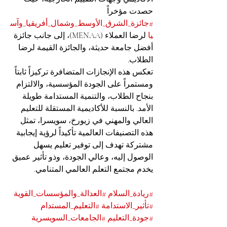
حصدت مؤخراً 
#جائزة_الشرق_الأوسط_وشمال_أفريقيا_وآس
يا
 لرضا العملاء (MENAA)، إلى جانب جائزة 
أفضل جامعة حديثة، والجائزة القيمة لرضا 
الطلاب.
تعكس هذه الإنجازات المتضافرة تركيزاً ثابتاً 
ومستمراً على الجودة المؤسسية، والالتزام 
بنجاح الطلاب، والتنمية المستدامة طويلة 
الأمد. بالنسبة للأكاديمية المستقلة للتعليم 
العالي والمهني في زيورخ، سويسرا، تمثل 
هذه التصنيفات العالمية تأكيداً لرؤية إيجابية 
مشتركة تهدف إلى توفير تعليم يسهل 
الوصول إليه، وعالي الجودة، وذو تأثير عميق 
يخدم مجتمع التعلم العالمي المتنامي.
#ريادة_السلام
#العدالة_والمؤسسات_القوية
#تأثير_الاستدامة
#التعليم_المستدام
#جودة_التعليم
#الجامعات_السويسرية