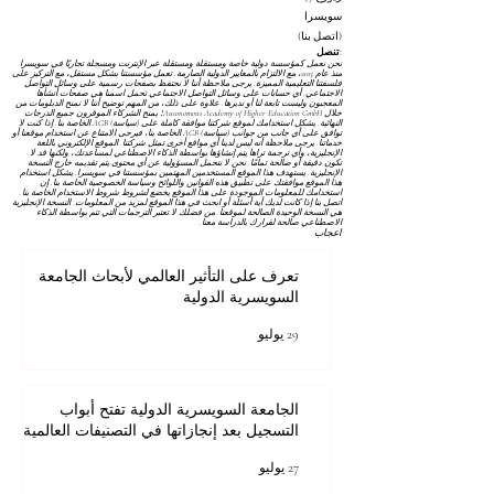
سويسرا
(اتصل بنا)
تنصل:
نحن نعمل كمؤسسة دولية خاصة ومستقلة ومستقلة عبر الإنترنت ومسجلة تجاريًا في سويسرا
منذ عام 2013، مع الالتزام بالمعايير الدولية الصارمة. تعمل مؤسستنا بشكل مستقل، مع التركيز على
فلسفتنا التعليمية المميزة. يرجى ملاحظة أننا لا نحتفظ بصفحات رسمية على وسائل التواصل
الاجتماعي. أي حسابات على وسائل التواصل الاجتماعي تحمل اسمنا هي صفحات أنشأها
المعجبون وليست تابعة لنا أو نديرها. علاوة على ذلك، من المهم توضيح أننا لا نمنح الدبلومات من
خلال Autonomous Academy of Higher Education GmbH؛ يمنح الشركاء الموقرون جميع الدرجات
النهائية. يشكل استخدامك لموقع شركتنا موافقة كاملة على
(سياسة) AGB
الخاصة بنا. إذا كنت لا
توافق على أي جانب من جوانب
(سياسة) AGB
الخاصة بنا، فيرجى الامتناع عن استخدام موقعنا أو
خدماتنا. يرجى ملاحظة أنه ليس لدينا أي مواقع أخرى تمثل شركتنا. الموقع الإلكتروني باللغة
الإنجليزية، وأي ترجمة تراها يتم إنشاؤها بواسطة الذكاء الاصطناعي لمساعدتك، ولكنها قد لا
تكون دقيقة أو صالحة تمامًا. نحن لا نتحمل المسؤولية عن أي محتوى يتم تقديمه خارج النسخة
الإنجليزية. يستهدف هذا الموقع المستخدمين المهتمين بمؤسستنا في سويسرا. يشكل استخدام
هذا الموقع موافقتك على تطبيق هذه القوانين واللوائح
وسياسة الخصوصية
الخاصة بنا. إن
استخدامك للمعلومات الموجودة على هذا الموقع يخضع لشروط
شروط الاستخدام
الخاصة بنا.
اتصل بنا إذا كانت لديك أية أسئلة أو ابحث في هذا الموقع لمزيد من المعلومات. النسخة الإنجليزية
هي النسخة الوحيدة الصالحة لموقعنا. من فضلك لا تعتبر الترجمات التي تتم بواسطة الذكاء
الاصطناعي صالحة لقرارك بالدراسة معنا.
اعجاب
تعرف على التأثير العالمي لأبحاث الجامعة
السويسرية الدولية
29 يوليو
الجامعة السويسرية الدولية تفتح أبواب
التسجيل بعد إنجازاتها في التصنيفات العالمية
27 يوليو