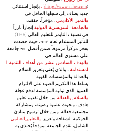
(
https://www.aahes.com/
)،
 بإنجاز استثنائي 
جديد يضاف إلى سجلها الحافل في 
#التميز_الأكاديمي
 . مؤخراً، حققت 
#الجامعة_السويسرية_الدولية
 إنجازاً بارزاً 
في تصنيف التايمز للتعليم العالي (THE) 
للتأثير المستدام لعام 2026، حيث حصدت 
بفخر مركزاً مرموقاً ضمن أفضل 200 جامعة 
على مستوى العالم في 
#الهدف_السادس_عشر_من_أهداف_التنمية_ا
لمستدامة
 ، والذي يُعنى بتعزيز السلام 
والعدالة والمؤسسات القوية.
يسلط هذا التكريم الضوء على الالتزام 
العميق الذي توليه المؤسسة لدفع عجلة 
#السلام_والعدالة
 من خلال تقديم تعليم 
هادف، وبحوث علمية رصينة، ومشاركة 
مجتمعية فعالة. ومن خلال ترسيخ مبادئ 
الحوكمة الشفافة وتعزيز 
#التعليم_العالمي
الشامل، تقدم الجامعة نموذجاً يُحتذى به 