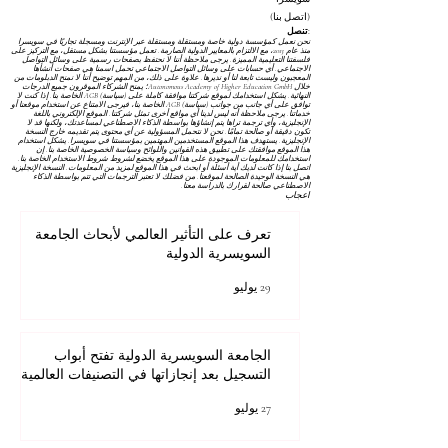
(اتصل بنا)
تنصل:
نحن نعمل كمؤسسة دولية خاصة ومستقلة ومستقلة عبر الإنترنت ومسجلة تجاريًا في سويسرا
منذ عام 2013، مع الالتزام بالمعايير الدولية الصارمة. تعمل مؤسستنا بشكل مستقل، مع التركيز على
فلسفتنا التعليمية المميزة. يرجى ملاحظة أننا لا نحتفظ بصفحات رسمية على وسائل التواصل
الاجتماعي. أي حسابات على وسائل التواصل الاجتماعي تحمل اسمنا هي صفحات أنشأها
المعجبون وليست تابعة لنا أو نديرها. علاوة على ذلك، من المهم توضيح أننا لا نمنح الدبلومات من
خلال Autonomous Academy of Higher Education GmbH؛ يمنح الشركاء الموقرون جميع الدرجات
النهائية. يشكل استخدامك لموقع شركتنا موافقة كاملة على
(سياسة) AGB
الخاصة بنا. إذا كنت لا
توافق على أي جانب من جوانب
(سياسة) AGB
الخاصة بنا، فيرجى الامتناع عن استخدام موقعنا أو
خدماتنا. يرجى ملاحظة أنه ليس لدينا أي مواقع أخرى تمثل شركتنا. الموقع الإلكتروني باللغة
الإنجليزية، وأي ترجمة تراها يتم إنشاؤها بواسطة الذكاء الاصطناعي لمساعدتك، ولكنها قد لا
تكون دقيقة أو صالحة تمامًا. نحن لا نتحمل المسؤولية عن أي محتوى يتم تقديمه خارج النسخة
الإنجليزية. يستهدف هذا الموقع المستخدمين المهتمين بمؤسستنا في سويسرا. يشكل استخدام
هذا الموقع موافقتك على تطبيق هذه القوانين واللوائح
وسياسة الخصوصية
الخاصة بنا. إن
استخدامك للمعلومات الموجودة على هذا الموقع يخضع لشروط
شروط الاستخدام
الخاصة بنا.
اتصل بنا إذا كانت لديك أية أسئلة أو ابحث في هذا الموقع لمزيد من المعلومات. النسخة الإنجليزية
هي النسخة الوحيدة الصالحة لموقعنا. من فضلك لا تعتبر الترجمات التي تتم بواسطة الذكاء
الاصطناعي صالحة لقرارك بالدراسة معنا.
اعجاب
تعرف على التأثير العالمي لأبحاث الجامعة
السويسرية الدولية
29 يوليو
الجامعة السويسرية الدولية تفتح أبواب
التسجيل بعد إنجازاتها في التصنيفات العالمية
27 يوليو