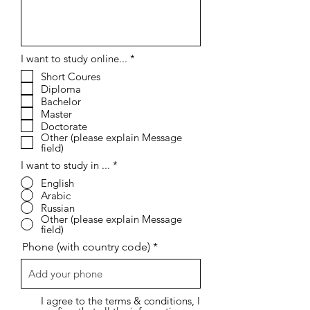
إ
I want to study online...
*
ل
Short Coures
ز
Diploma
ا
م
Bachelor
ي
Master
Doctorate
Other (please explain Message
field)
I want to study in ...
*
English
Arabic
Russian
Other (please explain Message
field)
Phone (with country code)
I agree to the terms & conditions, I