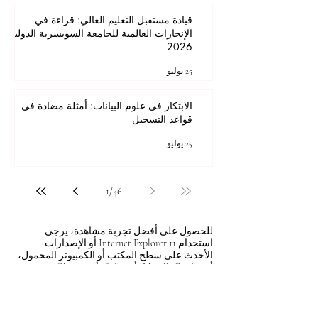
قيادة مستقبل التعليم العالي: قراءة في
الإنجازات العالمية للجامعة السويسرية الدولية
2026
25 يوليو
الابتكار في علوم البيانات: أمثلة مضادة في
قواعد التسجيل
25 يوليو
1
/
46
للحصول على أفضل تجربة مشاهدة، يرجى
استخدام Internet Explorer 11 أو الإصدارات
الأحدث على سطح المكتب أو الكمبيوتر المحمول،
أو Mozilla Firefox، أو Safari، أو Chrome.
جميع المحتويات © حقوق الطبع والنشر لشركة Autonomous Academy of Higher
Education GmbH. كل الحقوق محفوظة.