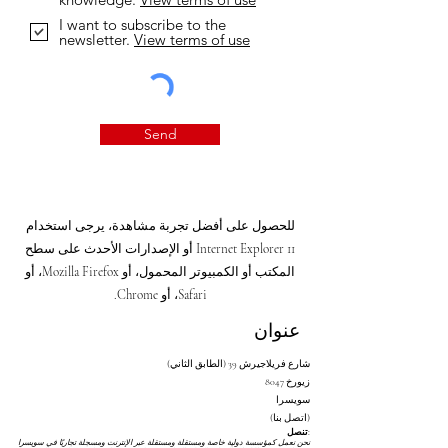
I want to subscribe to the
newsletter.
View terms of use
Send
للحصول على أفضل تجربة مشاهدة، يرجى استخدام
Internet Explorer 11 أو الإصدارات الأحدث على سطح
المكتب أو الكمبيوتر المحمول، أو Mozilla Firefox، أو
Safari، أو Chrome.
عنوان
شارع فريلاجيرش 39 (الطابق الثاني)
8047 زيورخ
سويسرا
(اتصل بنا)
تنصل:
نحن نعمل كمؤسسة دولية خاصة ومستقلة ومستقلة عبر الإنترنت ومسجلة تجاريًا في سويسرا