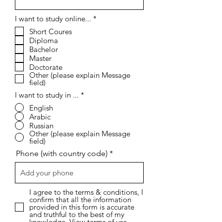
إ
I want to study online...
*
ل
Short Coures
ز
Diploma
ا
م
Bachelor
ي
Master
Doctorate
Other (please explain Message
field)
I want to study in ...
*
English
Arabic
Russian
Other (please explain Message
field)
Phone (with country code)
I agree to the terms & conditions, I
confirm that all the information
provided in this form is accurate
and truthful to the best of my
knowledge.
View terms of use