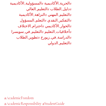
#الحرية_الأكاديمية
#المسؤولية_الأكاديمية
#دليل_الطلاب
#التعليم_العالي
#التعليم_المهني
#النزاهة_الأكاديمية
#التفكير_النقدي
#التعلم_المسؤول
#الحوار_الأكاديمي
#احترام_الاختلاف
#أخلاقيات_التعليم
#التعليم_في_سويسرا
#الدراسة_في_زيورخ
#تطوير_الطلاب
#التعليم_الدولي
#AcademicFreedom
#AcademicResponsibility
#StudentGuide