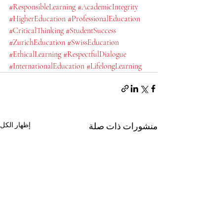
#ResponsibleLearning
#AcademicIntegrity
#HigherEducation
#ProfessionalEducation
#CriticalThinking
#StudentSuccess
#ZurichEducation
#SwissEducation
#EthicalLearning
#RespectfulDialogue
#InternationalEducation
#LifelongLearning
منشورات ذات صلة
إظهار الكل