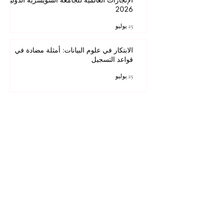
2026
25 يوليو
الابتكار في علوم البيانات: أمثلة مضادة في
قواعد التسجيل
25 يوليو
1
/
46
للحصول على أفضل تجربة مشاهدة، يرجى
استخدام Internet Explorer 11 أو الإصدارات
الأحدث على سطح المكتب أو الكمبيوتر المحمول،
أو Mozilla Firefox، أو Safari، أو Chrome.
جميع المحتويات © حقوق الطبع والنشر لشركة Autonomous Academy of Higher
Education GmbH. كل الحقوق محفوظة.
مستقبلك قد يبدأ من ضغطة واحدة.
اكتشف آلاف البرامج الدراسية المقدمة ضمن
مجموعة VBNN في 9 مدن دولية. اختر البرنامج