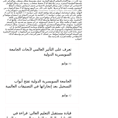
منذ عام 2013، مع الالتزام بالمعايير الدولية الصارمة. تعمل مؤسستنا بشكل مستقل، مع التركيز على
فلسفتنا التعليمية المميزة. يرجى ملاحظة أننا لا نحتفظ بصفحات رسمية على وسائل التواصل
الاجتماعي. أي حسابات على وسائل التواصل الاجتماعي تحمل اسمنا هي صفحات أنشأها
المعجبون وليست تابعة لنا أو نديرها. علاوة على ذلك، من المهم توضيح أننا لا نمنح الدبلومات من
خلال Autonomous Academy of Higher Education GmbH؛ يمنح الشركاء الموقرون جميع الدرجات
النهائية. يشكل استخدامك لموقع شركتنا موافقة كاملة على
(سياسة) AGB
الخاصة بنا. إذا كنت لا
توافق على أي جانب من جوانب
(سياسة) AGB
الخاصة بنا، فيرجى الامتناع عن استخدام موقعنا أو
خدماتنا. يرجى ملاحظة أنه ليس لدينا أي مواقع أخرى تمثل شركتنا. الموقع الإلكتروني باللغة
الإنجليزية، وأي ترجمة تراها يتم إنشاؤها بواسطة الذكاء الاصطناعي لمساعدتك، ولكنها قد لا
تكون دقيقة أو صالحة تمامًا. نحن لا نتحمل المسؤولية عن أي محتوى يتم تقديمه خارج النسخة
الإنجليزية. يستهدف هذا الموقع المستخدمين المهتمين بمؤسستنا في سويسرا. يشكل استخدام
هذا الموقع موافقتك على تطبيق هذه القوانين واللوائح
وسياسة الخصوصية
الخاصة بنا. إن
استخدامك للمعلومات الموجودة على هذا الموقع يخضع لشروط
شروط الاستخدام
الخاصة بنا.
اتصل بنا إذا كانت لديك أية أسئلة أو ابحث في هذا الموقع لمزيد من المعلومات. النسخة الإنجليزية
هي النسخة الوحيدة الصالحة لموقعنا. من فضلك لا تعتبر الترجمات التي تتم بواسطة الذكاء
الاصطناعي صالحة لقرارك بالدراسة معنا.
اعجاب
تعرف على التأثير العالمي لأبحاث الجامعة
السويسرية الدولية
29 يوليو
الجامعة السويسرية الدولية تفتح أبواب
التسجيل بعد إنجازاتها في التصنيفات العالمية
27 يوليو
قيادة مستقبل التعليم العالي: قراءة في
الإنجازات العالمية للجامعة السويسرية الدولية