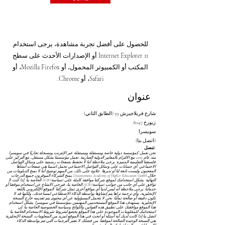
للحصول على أفضل تجربة مشاهدة، يرجى استخدام
Internet Explorer 11 أو الإصدارات الأحدث على سطح
المكتب أو الكمبيوتر المحمول، أو Mozilla Firefox، أو
Safari، أو Chrome.
عنوان
شارع فريلاجيرش 39 (الطابق الثاني)
8047 زيورخ
سويسرا
(اتصل بنا)
تنصل:
نحن نعمل كمؤسسة دولية خاصة ومستقلة ومستقلة عبر الإنترنت ومسجلة تجاريًا في سويسرا
منذ عام 2013، مع الالتزام بالمعايير الدولية الصارمة. تعمل مؤسستنا بشكل مستقل، مع التركيز على
فلسفتنا التعليمية المميزة. يرجى ملاحظة أننا لا نحتفظ بصفحات رسمية على وسائل التواصل
الاجتماعي. أي حسابات على وسائل التواصل الاجتماعي تحمل اسمنا هي صفحات أنشأها
المعجبون وليست تابعة لنا أو نديرها. علاوة على ذلك، من المهم توضيح أننا لا نمنح الدبلومات من
خلال Autonomous Academy of Higher Education GmbH؛ يمنح الشركاء الموقرون جميع الدرجات
النهائية. يشكل استخدامك لموقع شركتنا موافقة كاملة على
(سياسة) AGB
الخاصة بنا. إذا كنت لا
توافق على أي جانب من جوانب
(سياسة) AGB
الخاصة بنا، فيرجى الامتناع عن استخدام موقعنا أو
خدماتنا. يرجى ملاحظة أنه ليس لدينا أي مواقع أخرى تمثل شركتنا. الموقع الإلكتروني باللغة
الإنجليزية، وأي ترجمة تراها يتم إنشاؤها بواسطة الذكاء الاصطناعي لمساعدتك، ولكنها قد لا
تكون دقيقة أو صالحة تمامًا. نحن لا نتحمل المسؤولية عن أي محتوى يتم تقديمه خارج النسخة
الإنجليزية. يستهدف هذا الموقع المستخدمين المهتمين بمؤسستنا في سويسرا. يشكل استخدام
هذا الموقع موافقتك على تطبيق هذه القوانين واللوائح
وسياسة الخصوصية
الخاصة بنا. إن
استخدامك للمعلومات الموجودة على هذا الموقع يخضع لشروط
شروط الاستخدام
الخاصة بنا.
اتصل بنا إذا كانت لديك أية أسئلة أو ابحث في هذا الموقع لمزيد من المعلومات. النسخة الإنجليزية
هي النسخة الوحيدة الصالحة لموقعنا. من فضلك لا تعتبر الترجمات التي تتم بواسطة الذكاء