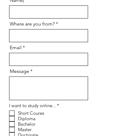
Name)
Where are you from?
Email
Message
إ
I want to study online...
*
ل
Short Coures
ز
Diploma
ا
م
Bachelor
ي
Master
Doctorate