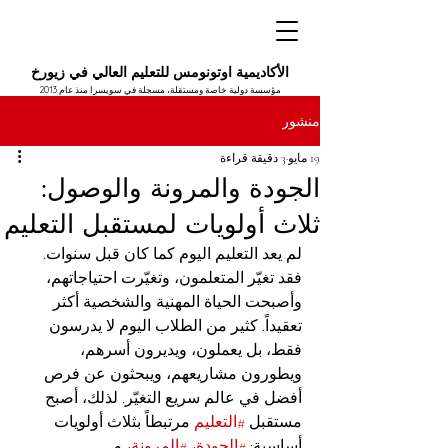
الأكاديمية اوتونومس للتعليم العالي في زيورخ
مؤسسة دولية خاصة ومستقلة، مسجلة في سويسرا منذ عام 2013
منشور
19 مايو
3 دقيقة قراءة
الجودة والمرونة والوصول:
ثلاث أولويات لمستقبل التعليم
لم يعد التعليم اليوم كما كان قبل سنوات. 
فقد تغيّر المتعلمون، وتغيّرت احتياجاتهم، 
وأصبحت الحياة المهنية والشخصية أكثر 
تعقيداً. كثير من الطلاب اليوم لا يدرسون 
فقط، بل يعملون، ويديرون أسرهم، 
ويطورون مشاريعهم، ويبحثون عن فرص 
أفضل في عالم سريع التغيّر. لذلك، أصبح 
مستقبل 
#التعليم
 مرتبطاً بثلاث أولويات 
أساسية: 
#الجودة
، 
#المرونة
، و 