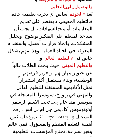
#الوصول_إلى_التعليم
.
تُعد 
#الجودة
 أساس أي تجربة تعليمية جادة. 
فالتعليم الحقيقي لا يقتصر على تقديم 
المعلومات أو منح الشهادات، بل يجب أن 
يساعد المتعلم على التفكير بوضوح، وتحليل 
المشكلات، واتخاذ قرارات أفضل، واستخدام 
المعرفة في الحياة العملية. وهذا مهم بشكل 
خاص في 
#التعليم_العالي
 و 
#التعليم_المهني
، حيث يبحث الطلاب غالباً 
عن تطوير مهاراتهم، وتعزيز فرصهم 
الوظيفية، وبناء مستقبل أكثر استقراراً.
تمثل الأكاديمية المستقلة للتعليم العالي 
والمهني في زيورخ، سويسرا، المسجلة في 
سويسرا منذ عام 2013 تحت الاسم الرسمي 
أوتونوموس أكاديمي جي إم بي إتش، رقم 
التسجيل CH-170.4.012.134-9، نموذجاً يعكس 
أهمية التعليم المنظم والمسؤول. ففي عالم 
يتغير بسرعة، تحتاج المؤسسات التعليمية 