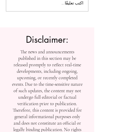
ل التعليم العالي:
الجامعة السويسرية الدولية
اكتب تعليقًا...
تفتح أبواب التسجيل بعد
إنجازاتها في التصنيفات
العالمية
Disclaimer:
The news and announcements
published in this section may be
released promptly to reflect real-time
developments, including ongoing,
upcoming, or recently completed
events. Due to the time-sensitive nature
of such updates, the content may not
undergo full editorial or factual
verification prior to publication.
Therefore, this content is provided for
general informational purposes only
and does not constitute an official or
legally binding publication. No rights