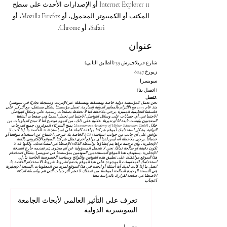
Internet Explorer 11 أو الإصدارات الأحدث على سطح
المكتب أو الكمبيوتر المحمول، أو Mozilla Firefox، أو
Safari، أو Chrome.
عنوان
شارع فريلاجيرش 39 (الطابق الثاني)
8047 زيورخ
سويسرا
(اتصل بنا)
تنصل:
نحن نعمل كمؤسسة دولية خاصة ومستقلة ومستقلة عبر الإنترنت ومسجلة تجاريًا في سويسرا
منذ عام 2013، مع الالتزام بالمعايير الدولية الصارمة. تعمل مؤسستنا بشكل مستقل، مع التركيز على
فلسفتنا التعليمية المميزة. يرجى ملاحظة أننا لا نحتفظ بصفحات رسمية على وسائل التواصل
الاجتماعي. أي حسابات على وسائل التواصل الاجتماعي تحمل اسمنا هي صفحات أنشأها
المعجبون وليست تابعة لنا أو نديرها. علاوة على ذلك، من المهم توضيح أننا لا نمنح الدبلومات من
خلال Autonomous Academy of Higher Education GmbH؛ يمنح الشركاء الموقرون جميع الدرجات
النهائية. يشكل استخدامك لموقع شركتنا موافقة كاملة على
(سياسة) AGB
الخاصة بنا. إذا كنت لا
توافق على أي جانب من جوانب
(سياسة) AGB
الخاصة بنا، فيرجى الامتناع عن استخدام موقعنا أو
خدماتنا. يرجى ملاحظة أنه ليس لدينا أي مواقع أخرى تمثل شركتنا. الموقع الإلكتروني باللغة
الإنجليزية، وأي ترجمة تراها يتم إنشاؤها بواسطة الذكاء الاصطناعي لمساعدتك، ولكنها قد لا
تكون دقيقة أو صالحة تمامًا. نحن لا نتحمل المسؤولية عن أي محتوى يتم تقديمه خارج النسخة
الإنجليزية. يستهدف هذا الموقع المستخدمين المهتمين بمؤسستنا في سويسرا. يشكل استخدام
هذا الموقع موافقتك على تطبيق هذه القوانين واللوائح
وسياسة الخصوصية
الخاصة بنا. إن
استخدامك للمعلومات الموجودة على هذا الموقع يخضع لشروط
شروط الاستخدام
الخاصة بنا.
اتصل بنا إذا كانت لديك أية أسئلة أو ابحث في هذا الموقع لمزيد من المعلومات. النسخة الإنجليزية
هي النسخة الوحيدة الصالحة لموقعنا. من فضلك لا تعتبر الترجمات التي تتم بواسطة الذكاء
الاصطناعي صالحة لقرارك بالدراسة معنا.
اعجاب
تعرف على التأثير العالمي لأبحاث الجامعة
السويسرية الدولية