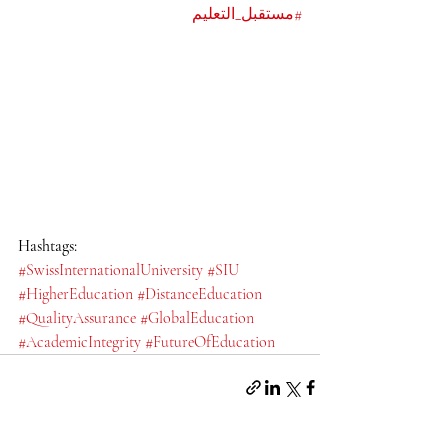
#مستقبل_التعليم
Hashtags:
#SwissInternationalUniversity
#SIU
#HigherEducation
#DistanceEducation
#QualityAssurance
#GlobalEducation
#AcademicIntegrity
#FutureOfEducation