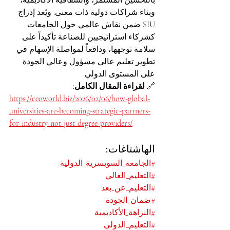
بالتحسين المستمر، والشفافية الأكاديمية، 
وبناء شراكات دولية ذات معنى. ويُعد إدراج 
SIU ضمن نقاش عالمي حول الجامعات 
كشركاء استراتيجيين للصناعة تأكيداً على 
سلامة توجهها، ودافعاً لمواصلة الإسهام في 
تطوير تعليم عالي مسؤول وعالي الجودة 
على المستوى الدولي.
🔗 
لقراءة المقال الكامل:
https://ceoworld.biz/2026/02/06/how-global-
universities-are-becoming-strategic-partners-
for-industry-not-just-degree-providers/
الهاشتاغات:
#الجامعة_السويسرية_الدولية
#التعليم_العالي
#التعليم_عن_بعد
#ضمان_الجودة
#النزاهة_الأكاديمية
#التعليم_الدولي