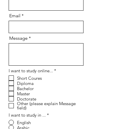
Email
Message
إ
I want to study online...
*
ل
Short Coures
ز
Diploma
ا
م
Bachelor
ي
Master
Doctorate
Other (please explain Message
field)
I want to study in ...
*
English
Arabic